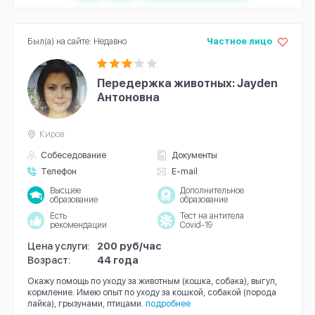
Был(а) на сайте: Недавно
Частное лицо
Передержка животных: Jayden
Антоновна
Киров
Собеседование
Документы
Телефон
E-mail
Высшее
Дополнительное
образование
образование
Есть
Тест на антитела
рекомендации
Covid-19
Цена услуги:
200 руб/час
Возраст:
44 года
Окажу помощь по уходу за животным (кошка, собака), выгул,
кормление. Имею опыт по уходу за кошкой, собакой (порода
лайка), грызунами, птицами.
подробнее