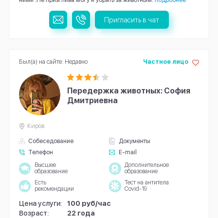
Пригласить в чат
Был(а) на сайте: Недавно
Частное лицо
Передержка животных: София
Дмитриевна
Киров
Собеседование
Документы
Телефон
E-mail
Высшее
Дополнительное
образование
образование
Есть
Тест на антитела
рекомендации
Covid-19
Цена услуги:
100 руб/час
Возраст:
22 года