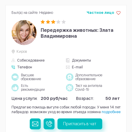
Был(а) на сайте: Недавно
Частное лицо
Передержка животных: Злата
Владимировна
Киров
Собеседование
Документы
Телефон
E-mail
Высшее
Дополнительное
образование
образование
Есть
Тест на антитела
рекомендации
Covid-19
Цена услуги:
200 руб/час
Возраст:
50 лет
Предлагаю помощь выгуле собак любой породы. У меня 14 лет
лабрадор. возможен уход во время отъезда хозяина
подробнее
Пригласить в чат