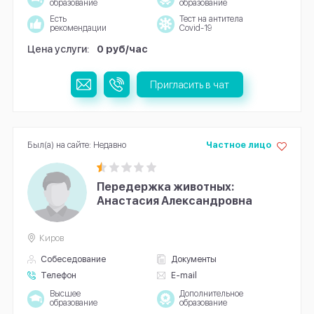
образование
образование
Есть
Тест на антитела
рекомендации
Covid-19
Цена услуги:
0 руб/час
Пригласить в чат
Был(а) на сайте: Недавно
Частное лицо
Передержка животных:
Анастасия Александровна
Киров
Собеседование
Документы
Телефон
E-mail
Высшее
Дополнительное
образование
образование