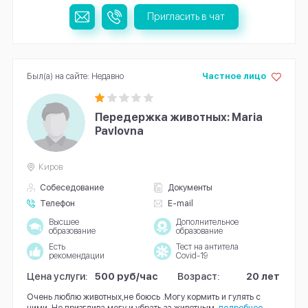
Пригласить в чат
Был(а) на сайте: Недавно
Частное лицо
Передержка животных: Maria
Pavlovna
Киров
Собеседование
Документы
Телефон
E-mail
Высшее
Дополнительное
образование
образование
Есть
Тест на антитела
рекомендации
Covid-19
Цена услуги:
500 руб/час
Возраст:
20 лет
Очень люблю животных,не боюсь .Могу кормить и гулять с
ними .Не призглива могу и убрать за животным.
подробнее