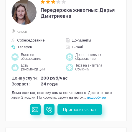
Передержка животных: Дарья
Дмитриевна
Киров
Собеседование
Документы
Телефон
E-mail
Высшее
Дополнительное
образование
образование
Есть
Тест на антитела
рекомендации
Covid-19
Цена услуги:
200 руб/час
Возраст:
24 года
Дома есть кот, поэтому опыта есть немного. До этого тоже
жили 2 кошки. По кормлю, свожу на лоток...
подробнее
Пригласить в чат