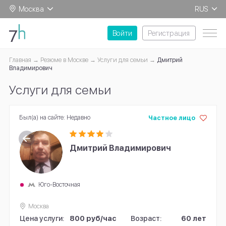
Москва
RUS
EN
Войти
Регистрация
Главная
Резюме в Москве
Услуги для семьи
Дмитрий
Владимирович
Услуги для семьи
Был(а) на сайте: Недавно
Частное лицо
Услуги для семьи: Дмитрий
Услуги для семьи: Дмитрий
Услуги для семьи: Иван Евгеньевич
Дмитрий Владимирович
Владимирович
Владимирович
Юго-Восточная
Москва
Цена услуги:
800 руб/час
Возраст:
60 лет