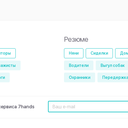
Резюме
иторы
Няни
Сиделки
Дом
сажисты
Водители
Выгул собак
оги
Охранники
Передержка
сервиса 7hands