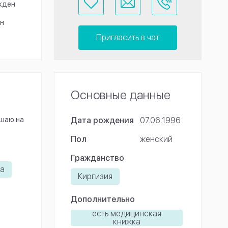
жден
н
Пригласить в чат
Основные данные
ашаю на
Дата рождения
07.06.1996
Пол
женский
Гражданство
ка
Киргизия
Дополнительно
есть медицинская
книжка