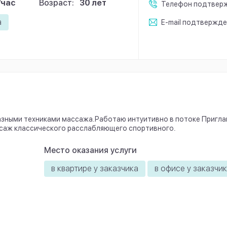
/час
Возраст:
30 лет
Телефон
подтвер
а
E-mail
подтвержде
зными техниками массажа.Работаю интуитивно в потоке Пригл
саж классического расслабляющего спортивного.
Место оказания услуги
в квартире у заказчика
в офисе у заказчи