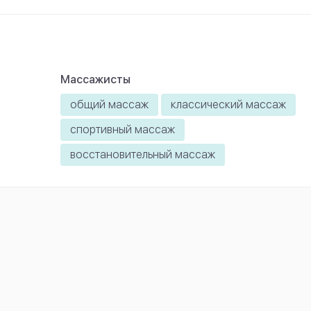
Массажисты
общий массаж
классический массаж
спортивный массаж
восстановительный массаж