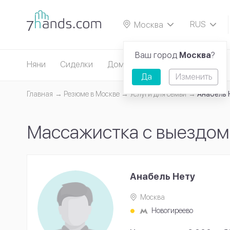
RUS
Москва
EN
Ваш город
Москва
?
Няни
Сиделки
Домработницы
Репетиторы
Да
Изменить
Главная
Резюме в Москве
Услуги для семьи
Анабель 
Массажистка с выездом
Анабель Нету
Москва
Новогиреево