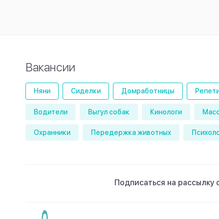
Вакансии
Няни
Сиделки
Домработницы
Репет
Водители
Выгул собак
Кинологи
Мас
Охранники
Передержка животных
Психол
Подписаться на рассылку 