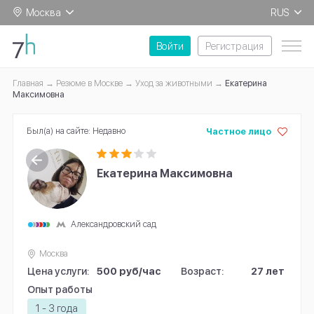
Москва
RUS
EN
Войти
Регистрация
Главная
Резюме в Москве
Уход за животными
Екатерина
Максимовна
Был(а) на сайте: Недавно
Частное лицо
Уход за животными: Виктория
Уход за животными: Руслан
Уход за животными: Нина Юрьевна
Екатерина Максимовна
Геннадьевна
Одилович
Александровский сад
Москва
Цена услуги:
500 руб/час
Возраст:
27 лет
Опыт работы
1 - 3 года