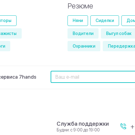
Резюме
иторы
Няни
Сиделки
Дом
сажисты
Водители
Выгул собак
оги
Охранники
Передержка
сервиса 7hands
Служба поддержки
+
Будни: с 9:00 до 19:00