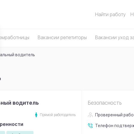
Найти работу
Н
омработницы
Вакансии репетиторы
Вакансии уход з
альный водитель
ь
ьный водитель
Безопасность
Проверенный рабо
Прямой работодатель
оренности
Телефон
подтвер