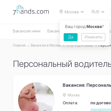
RUS
Москва
EN
Ваш город
Москва
?
Вакансии няни
Вакансии сиделки
Вакансии д
Да
Изменить
Главная
Вакансии в Москве
Услуги для семьи
Персон
Персональный водител
Вакансия: Персонал
Москва
Оплата:
по догов