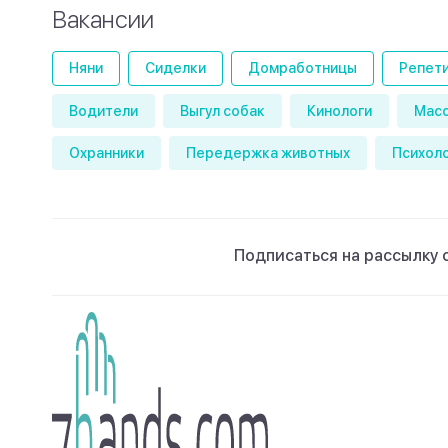
Вакансии
Няни
Сиделки
Домработницы
Репет
Водители
Выгул собак
Кинологи
Мас
Охранники
Передержка животных
Психол
Подписаться на рассылку 