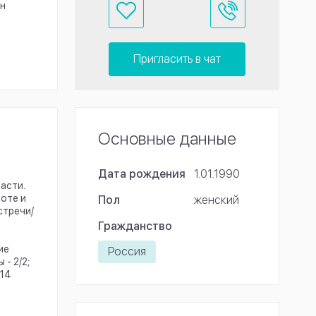
н
Пригласить в чат
Основные данные
Дата рождения
1.01.1990
асти.
оте и
Пол
женский
стречи/
Гражданство
ие
Россия
 - 2/2;
 14