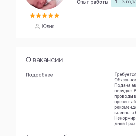
1 - 3 год
Опыт работы
Юлия
О вакансии
Подробнее
Требуется
Обязаннос
Подача ав
порядке. 
проводы в
презентаб
рекоменда
военного 
Ненормиро
дней 1 ра