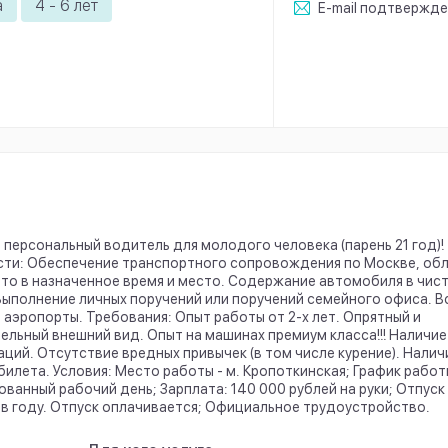
а
4 - 6 лет
E-mail
подтвержде
 персональный водитель для молодого человека (парень 21 год)!
ти: Обеспечение транспортного сопровождения по Москве, обл
то в назначенное время и место. Содержание автомобиля в чист
Выполнение личных поручений или поручений семейного офиса. В
 аэропорты. Требования: Опыт работы от 2-х лет. Опрятный и
ельный внешний вид. Опыт на машинах премиум класса!!! Наличие
ций. Отсутствие вредных привычек (в том числе курение). Налич
билета. Условия: Место работы - м. Кропоткинская; График работы
ванный рабочий день; Зарплата: 140 000 рублей на руки; Отпуск
з в году. Отпуск оплачивается; Официальное трудоустройство.