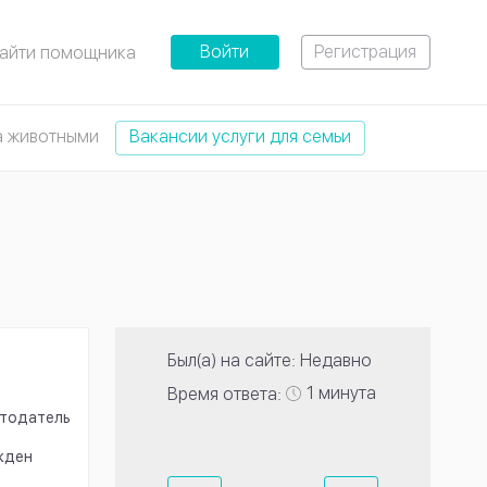
Войти
Регистрация
айти помощника
а животными
Вакансии услуги для семьи
Был(а) на сайте: Недавно
1 минута
Время ответа:
тодатель
жден