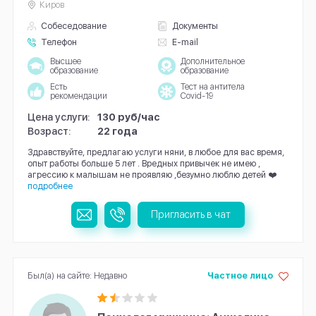
Киров
Собеседование
Документы
Телефон
E-mail
Высшее
Дополнительное
образование
образование
Есть
Тест на антитела
рекомендации
Covid-19
Цена услуги:
130 руб/час
Возраст:
22 года
Здравствуйте, предлагаю услуги няни, в любое для вас время,
опыт работы больше 5 лет . Вредных привычек не имею ,
агрессию к малышам не проявляю ,безумно люблю детей ❤️
подробнее
Пригласить в чат
Был(а) на сайте: Недавно
Частное лицо