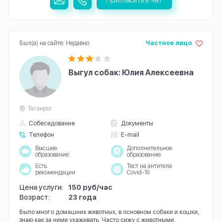
Был(а) на сайте: Недавно
Частное лицо
Выгул собак: Юлия Алексеевна
Таганрог
Собеседование
Документы
Телефон
E-mail
Высшее
Дополнительное
образование
образование
Есть
Тест на антитела
рекомендации
Covid-19
Цена услуги:
150 руб/час
Возраст:
23 года
Было много домашних животных, в основном собаки и кошки,
знаю как за ними ухаживать. Часто сижу с животными.