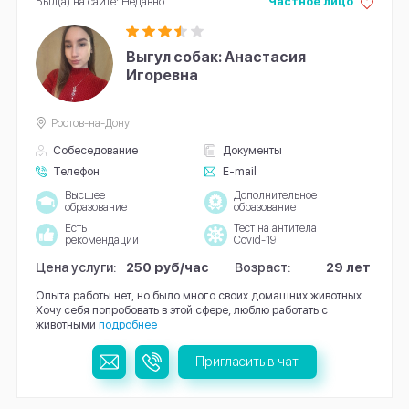
Был(а) на сайте: Недавно
Частное лицо
Выгул собак: Анастасия
Игоревна
Ростов-на-Дону
Собеседование
Документы
Телефон
E-mail
Высшее
Дополнительное
образование
образование
Есть
Тест на антитела
рекомендации
Covid-19
Цена услуги:
250 руб/час
Возраст:
29 лет
Опыта работы нет, но было много своих домашних животных.
Хочу себя попробовать в этой сфере, люблю работать с
животными
подробнее
Пригласить в чат