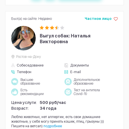
Был(а) на сайте: Недавно
Частное лицо
Выгул собак: Наталья
Викторовна
Ростов-на-Дону
Собеседование
Документы
Телефон
E-mail
Высшее
Дополнительное
образование
образование
Есть
Тест на антитела
рекомендации
Covid-19
Цена услуги:
500 руб/час
Возраст:
34 года
Люблю животных, нет аллергии, есть свои домашние
животные, у себя могу принять кошек, птиц, грызуны )))
Пишите на ветсап)
подробнее