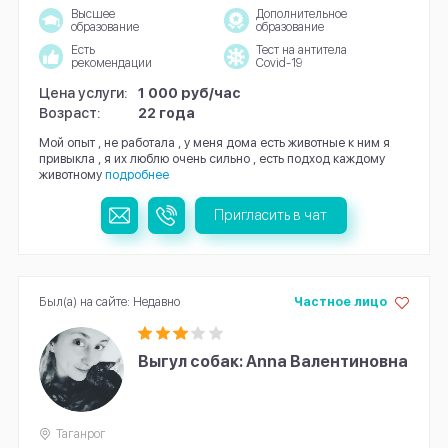
Высшее
Дополнительное
образование
образование
Есть
Тест на антитела
рекомендации
Covid-19
Цена услуги:
1 000 руб/час
Возраст:
22 года
Мой опыт , не работала , у меня дома есть животные к ним я
привыкла , я их люблю очень сильно , есть подход каждому
животному
подробнее
Пригласить в чат
Был(а) на сайте: Недавно
Частное лицо
Выгул собак: Anna Валентиновна
Таганрог