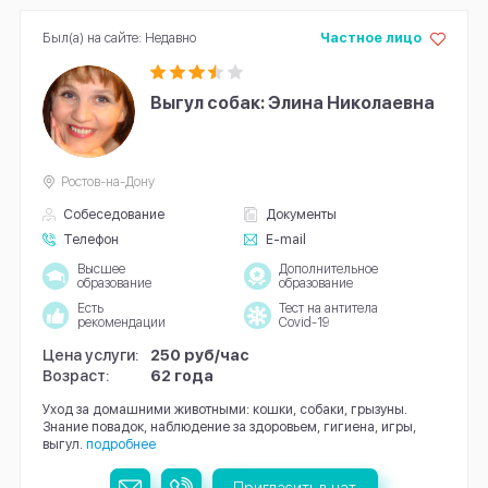
Был(а) на сайте: Недавно
Частное лицо
Выгул собак: Элина Николаевна
Ростов-на-Дону
Собеседование
Документы
Телефон
E-mail
Высшее
Дополнительное
образование
образование
Есть
Тест на антитела
рекомендации
Covid-19
Цена услуги:
250 руб/час
Возраст:
62 года
Уход за домашними животными: кошки, собаки, грызуны.
Знание повадок, наблюдение за здоровьем, гигиена, игры,
выгул.
подробнее
Пригласить в чат