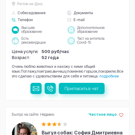
Ростов-на-Дону
Собеседование
Документы
Телефон
E-mail
Высшее
Дополнительное
образование
образование
Есть
Тест на антитела
рекомендации
Covid-19
Цена услуги:
500 руб/час
Возраст:
52 года
Очень люблю животных и нахожу с ними общий
язык.Поглажу,поиграю,вычешу,поменяю горшок,покормлю.Все
это сделаю с удовольствием для себя и питомца.
подробнее
Пригласить в чат
Был(а) на сайте: Недавно
Частное лицо
Выгул собак: София Дмитриевна