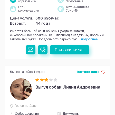
образование
образование
Есть
Тест на антитела
рекомендации
Covid-19
Цена услуги:
500 руб/час
Возраст:
44 года
Имеется большой опыт общения ухода за котами,
онкобольными собаками. Ваш любимец в надежных, добрых и
заботливых руках. Порядочность гарантирую....
подробнее
Пригласить в чат
Был(а) на сайте: Недавно
Частное лицо
Выгул собак: Лилия Андреевна
Ростов-на-Дону
Собеседование
Документы