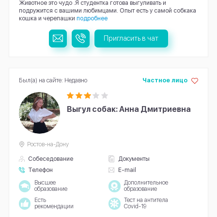
Животное это чудо .Я студентка готова выгуливать и
подружится с вашими любимцами. Опыт есть у самой собкака
кошка и черепашки
подробнее
Пригласить в чат
Был(а) на сайте: Недавно
Частное лицо
Выгул собак: Анна Дмитриевна
Ростов-на-Дону
Собеседование
Документы
Телефон
E-mail
Высшее
Дополнительное
образование
образование
Есть
Тест на антитела
рекомендации
Covid-19