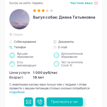
Был(а) на сайте: Недавно
Частное лицо
Выгул собак: Диана Татьяновна
Сальск
Собеседование
Документы
Телефон
E-mail
Высшее
Дополнительное
образование
образование
Есть
Тест на антитела
рекомендации
Covid-19
Цена услуги:
1 000 руб/час
Возраст:
18 лет
С животными нахожу язык лучше чем с людьми, готова
провести с вашим питомцев столько сколько потребуется.
подробнее
Пригласить в чат