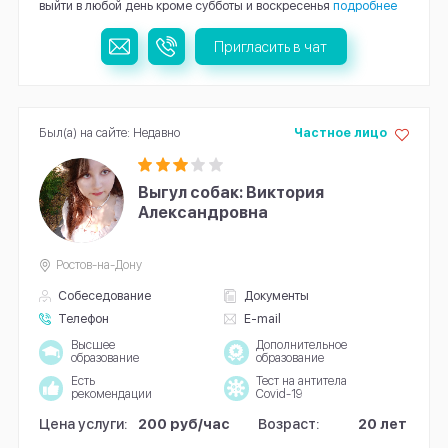
выйти в любой день кроме субботы и воскресенья
подробнее
Пригласить в чат
Был(а) на сайте: Недавно
Частное лицо
Выгул собак: Виктория
Александровна
Ростов-на-Дону
Собеседование
Документы
Телефон
E-mail
Высшее
Дополнительное
образование
образование
Есть
Тест на антитела
рекомендации
Covid-19
Цена услуги:
200 руб/час
Возраст:
20 лет