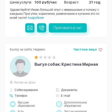
Цена услуги:
100 руб/час
Возраст:
21 год
Здравствуйте! Имею большой опыт с зверюшками и полажу с
каждым) Прогулки, кормления, развлечение и купание это по
моей части!
подробнее
Пригласить в чат
Был(а) на сайте: Недавно
Частное лицо
Выгул собак: Кристина Мирная
Ростов-на-Дону
Собеседование
Документы
Телефон
E-mail
Высшее
Дополнительное
образование
образование
Есть
Тест на антитела