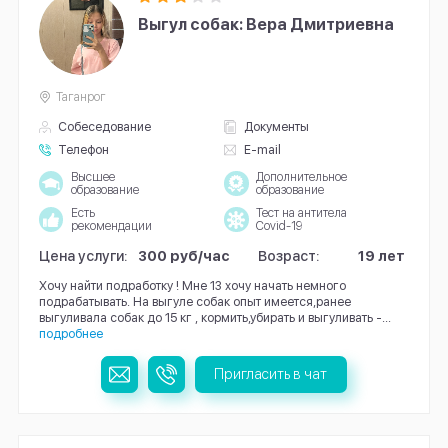
Выгул собак: Вера Дмитриевна
Таганрог
Собеседование
Документы
Телефон
E-mail
Высшее
Дополнительное
образование
образование
Есть
Тест на антитела
рекомендации
Covid-19
Цена услуги:
300 руб/час
Возраст:
19 лет
Хочу найти подработку ! Мне 13 хочу начать немного
подрабатывать. На выгуле собак опыт имеется,ранее
выгуливала собак до 15 кг , кормить,убирать и выгуливать -...
подробнее
Пригласить в чат