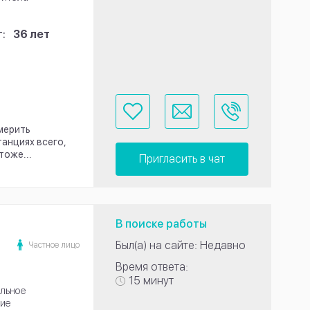
:
36 лет
мерить
танциях всего,
тоже...
Пригласить в чат
В поиске работы
Был(а) на сайте: Недавно
Частное лицо
Время ответа:
15 минут
льное
ие