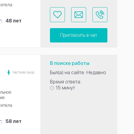
титела
:
48 лет
Пригласить в чат
В поиске работы
Был(а) на сайте: Недавно
Частное лицо
Время ответа:
15 минут
льное
ие
титела
:
58 лет