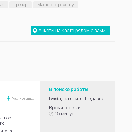
ик
Тренер
Мастер по ремонту
Анкеты на карте рядом с вами!
В поиске работы
Был(а) на сайте: Недавно
Частное лицо
Время ответа:
15 минут
льное
ие
титела