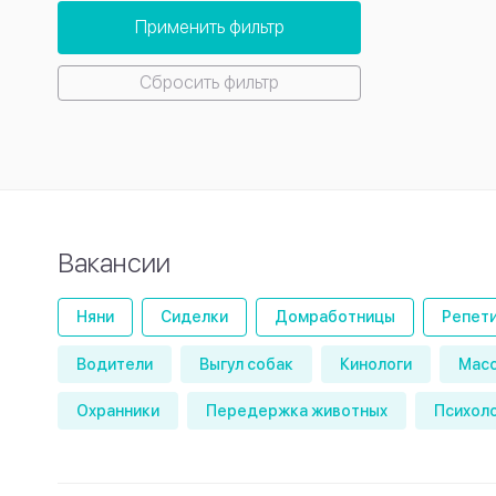
Применить фильтр
Сбросить фильтр
Вакансии
Няни
Сиделки
Домработницы
Репет
Водители
Выгул собак
Кинологи
Мас
Охранники
Передержка животных
Психол