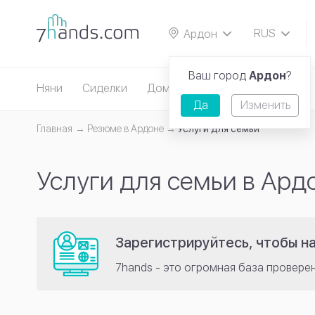
RUS
Ардон
EN
Ваш город
Ардон
?
Няни
Сиделки
Домработницы
Репетиторы
Да
Изменить
Главная
Резюме в Ардоне
Услуги для семьи
Услуги для семьи в Ард
Зарегистрируйтесь, чтобы н
7hands - это огромная база провере