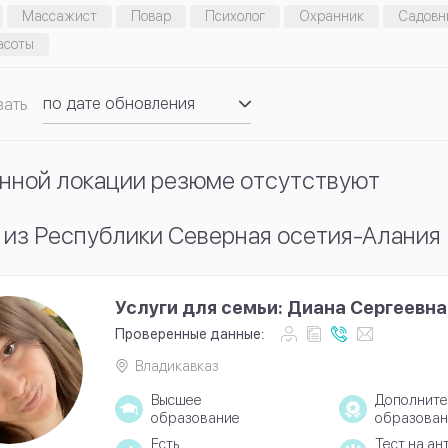
Массажист
Повар
Психолог
Охранник
Садовн
асоты
по дате обновления
вать
по рейтингу
нной локации резюме отсутствуют
из Республики Северная осетия-Алания
Услуги для семьи: Диана Сергеевна
Проверенные данные:
Владикавказ
Высшее
Дополните
образование
образован
Есть
Тест на ан