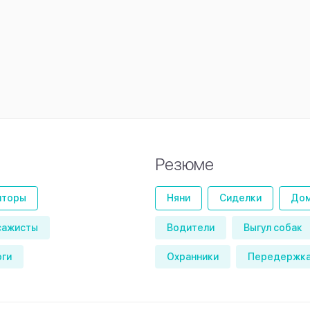
Резюме
иторы
Няни
Сиделки
Дом
сажисты
Водители
Выгул собак
оги
Охранники
Передержка