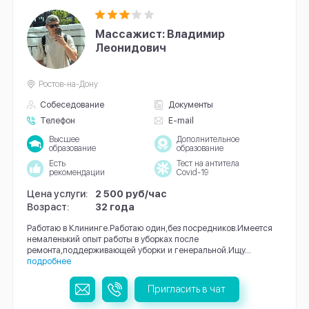
Массажист: Владимир
Леонидович
Ростов-на-Дону
Собеседование
Документы
Телефон
E-mail
Высшее
Дополнительное
образование
образование
Есть
Тест на антитела
рекомендации
Covid-19
Цена услуги:
2 500 руб/час
Возраст:
32 года
Работаю в Клининге.Работаю один,без посредников.Имеется
немаленький опыт работы в уборках после
ремонта,поддерживающей уборки и генеральной.Ищу...
подробнее
Пригласить в чат