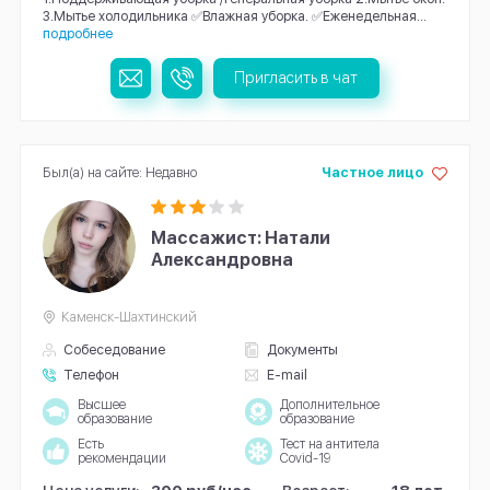
3.Mытьe xолодильника ✅Влажная убoрка. ✅Eжeнeдельная...
подробнее
Пригласить в чат
Был(а) на сайте: Недавно
Частное лицо
Массажист: Натали
Александровна
Каменск-Шахтинский
Собеседование
Документы
Телефон
E-mail
Высшее
Дополнительное
образование
образование
Есть
Тест на антитела
рекомендации
Covid-19