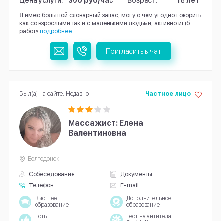
Цена услуги:
300 руб/час
Возраст:
18 лет
Я имею большой словарный запас, могу о чем угодно говорить
как со взрослыми так и с маленькими людьми, активно ищб
работу
подробнее
Пригласить в чат
Был(а) на сайте: Недавно
Частное лицо
Массажист: Елена
Валентиновна
Волгодонск
Собеседование
Документы
Телефон
E-mail
Высшее
Дополнительное
образование
образование
Есть
Тест на антитела