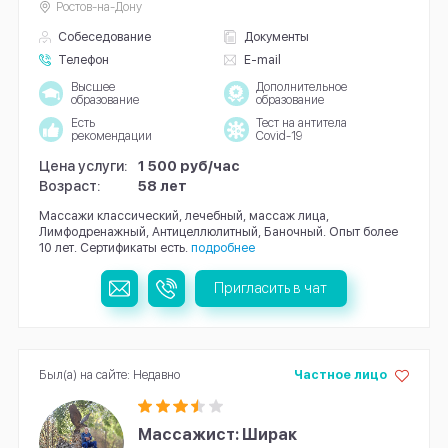
Ростов-на-Дону
Собеседование
Документы
Телефон
E-mail
Высшее
Дополнительное
образование
образование
Есть
Тест на антитела
рекомендации
Covid-19
Цена услуги:
1 500 руб/час
Возраст:
58 лет
Массажи классический, лечебный, массаж лица,
Лимфодренажный, Антицеллюлитный, Баночный. Опыт более
10 лет. Сертификаты есть.
подробнее
Пригласить в чат
Был(а) на сайте: Недавно
Частное лицо
Массажист: Ширак