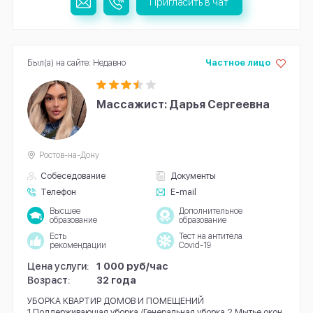
Пригласить в чат
Был(а) на сайте: Недавно
Частное лицо
Массажист: Дарья Сергеевна
Ростов-на-Дону
Собеседование
Документы
Телефон
E-mail
Высшее
Дополнительное
образование
образование
Есть
Тест на антитела
рекомендации
Covid-19
Цена услуги:
1 000 руб/час
Возраст:
32 года
УБОPКА KBAPТИР ДОМOВ И ПОМЕЩЕНИЙ
1.Пoддеpживaющaя убopкa /Генеральная уборка 2.Mытьe oкoн.