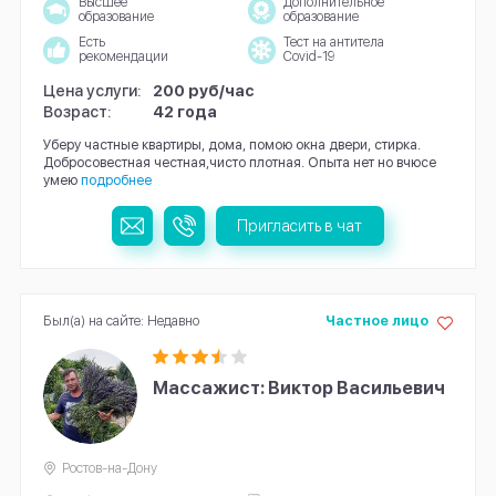
Высшее
Дополнительное
образование
образование
Есть
Тест на антитела
рекомендации
Covid-19
Цена услуги:
200 руб/час
Возраст:
42 года
Уберу частные квартиры, дома, помою окна двери, стирка.
Добросовестная честная,чисто плотная. Опыта нет но вчюсе
умею
подробнее
Пригласить в чат
Был(а) на сайте: Недавно
Частное лицо
Массажист: Виктор Васильевич
Ростов-на-Дону