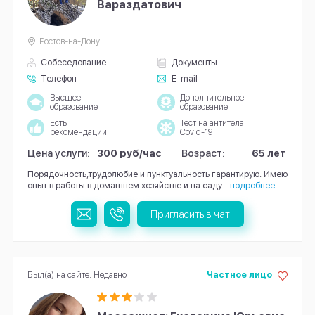
Вараздатович
Ростов-на-Дону
Собеседование
Документы
Телефон
E-mail
Высшее
Дополнительное
образование
образование
Есть
Тест на антитела
рекомендации
Covid-19
Цена услуги:
300 руб/час
Возраст:
65 лет
Порядочность,трудолюбие и пунктуальность гарантирую. Имею
опыт в работы в домашнем хозяйстве и на саду. .
подробнее
Пригласить в чат
Был(а) на сайте: Недавно
Частное лицо