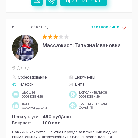
Пригласить в чат
Был(а) на сайте: Недавно
Частное лицо
Массажист: Татьяна Ивановна
Донецк
Собеседование
Документы
Телефон
E-mail
Высшее
Дополнительное
образование
образование
Есть
Тест на антитела
рекомендации
Covid-19
Цена услуги:
450 руб/час
Возраст:
100 лет
Навыки и качества: Опытная в уходе за пожилыми людьми.
Внимательная и дружелюбная натура, способствующая