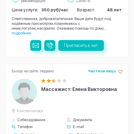
рекомендации
Covid-19
Цена услуги:
350 руб/час
Возраст:
48 лет
Ответственная, доброжелательная. Ваши дети будут под
надёжным присмотром,позанимаюсь с
ними,погуляю,накормлю. Оказываю помощь по дому:...
подробнее
Пригласить в чат
Был(а) на сайте: Недавно
Частное лицо
Массажист: Елена Викторовна
Константиновск
Собеседование
Документы
Телефон
E-mail