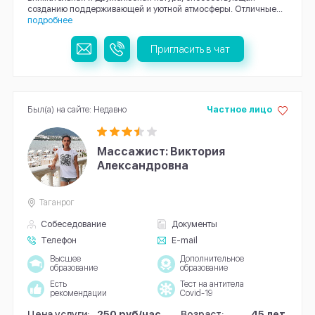
созданию поддерживающей и уютной атмосферы. Отличные...
подробнее
Пригласить в чат
Был(а) на сайте: Недавно
Частное лицо
Массажист: Виктория
Александровна
Таганрог
Собеседование
Документы
Телефон
E-mail
Высшее
Дополнительное
образование
образование
Есть
Тест на антитела
рекомендации
Covid-19
Цена услуги:
250 руб/час
Возраст:
45 лет