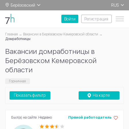
Берёзовский
RUS
EN
Войти
Регистрация
Главная
Вакансии в Берёзовском Кемеровской области
Домработницы
Вакансии домработницы в
Берёзовском Кемеровской
области
Горничная
Показать фильтр
На карте
Был(а) на сайте: Недавно
Прямой работодатель