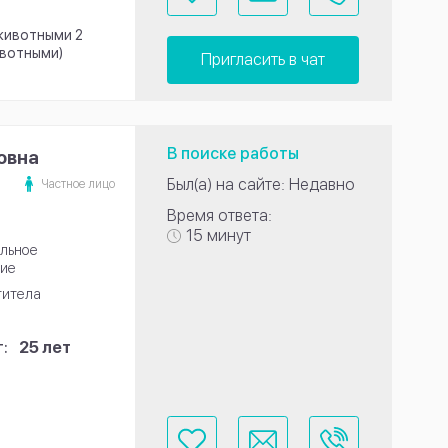
 животными 2
ивотными)
Пригласить в чат
В поиске работы
овна
Был(а) на сайте: Недавно
Частное лицо
Время ответа:
15 минут
льное
ие
титела
:
25 лет