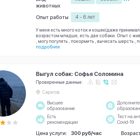
животных
4 - 6 лет
Опыт работы
У меня есть много коток и кошек(даже принимал
возрастом младше, есть две собаки. Опыт с ж
, могу погулять , покормить , вычесать шерсть , п
подробнее
Выгул собак: Софья Соломина
Проверенные данные:
Саратов
Высшее
Дополните
образование
образован
Есть
Тест на ан
рекомендации
Covid-19
Цена услуги:
300 руб/час
Возраст