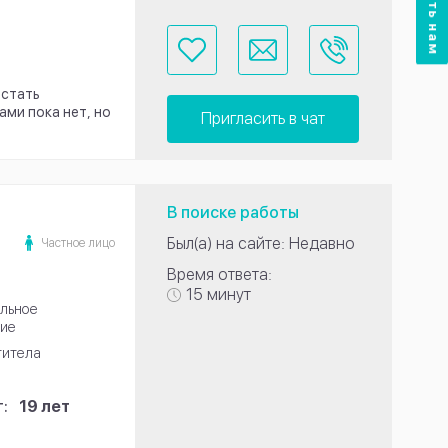
 стать
ми пока нет, но
Пригласить в чат
В поиске работы
Был(а) на сайте: Недавно
Частное лицо
Время ответа:
15 минут
льное
ие
титела
:
19 лет