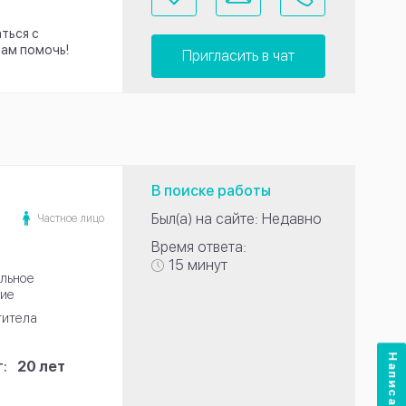
ться с
вам помочь!
Пригласить в чат
В поиске работы
Был(а) на сайте: Недавно
Частное лицо
Время ответа:
15 минут
льное
ие
титела
Написать нам
:
20 лет