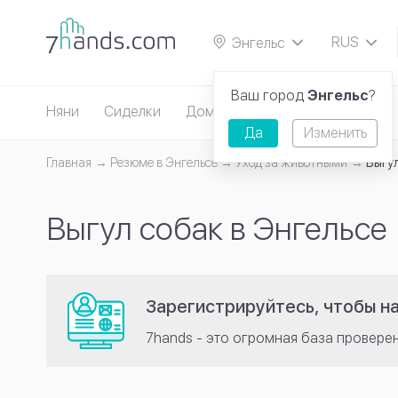
RUS
Энгельс
EN
Ваш город
Энгельс
?
Няни
Сиделки
Домработницы
Репетиторы
Да
Изменить
Главная
Резюме в Энгельсе
Уход за животными
Выгу
Выгул собак в Энгельсе
Зарегистрируйтесь, чтобы н
7hands - это огромная база провере