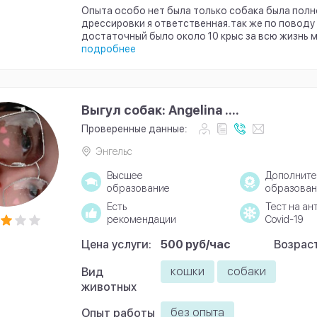
Опыта особо нет была только собака была пол
дрессировки я ответственная.так же по поводу
достаточный было около 10 крыс за всю жизнь мн
подробнее
Выгул собак: Angelina ....
Проверенные данные:
Энгельс
Высшее
Дополните
образование
образован
Есть
Тест на ан
рекомендации
Covid-19
Цена услуги:
500 руб/час
Возраст
кошки
собаки
Вид
животных
без опыта
Опыт работы