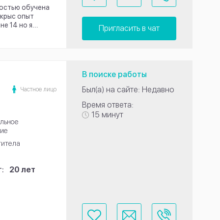
ностью обучена
 крыс опыт
е 14 но я...
Пригласить в чат
В поиске работы
Был(а) на сайте: Недавно
Частное лицо
Время ответа:
15 минут
льное
ие
титела
:
20 лет