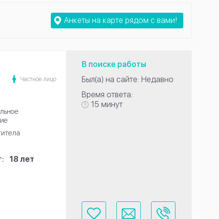
Анкеты на карте рядом с вами!
В поиске работы
Был(а) на сайте: Недавно
Частное лицо
Время ответа:
15 минут
льное
ие
титела
:
18 лет