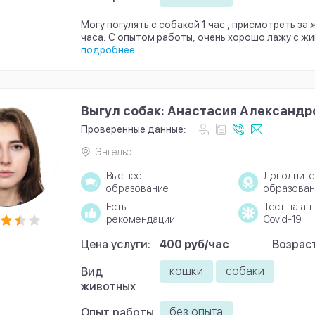
Могу погулять с собакой 1 час , присмотреть за
часа. С опытом работы, очень хорошо лажу с ж
подробнее
Выгул собак: Анастасия Александр
Проверенные данные:
Энгельс
Высшее
Дополните
образование
образован
Есть
Тест на ан
рекомендации
Covid-19
Цена услуги:
400 руб/час
Возраст
кошки
собаки
Вид
животных
без опыта
Опыт работы