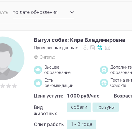
по дате обновления
вать
по рейтингу
Выгул собак: Кира Владимировна
Проверенные данные:
Энгельс
Высшее
Дополните
образование
образован
Есть
Тест на ан
рекомендации
Covid-19
Цена услуги:
1 000 руб/час
Возраст
собаки
грызуны
Вид
животных
1 - 3 года
Опыт работы