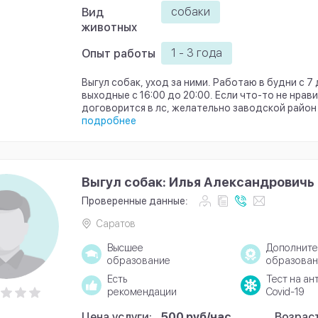
собаки
Вид
животных
1 - 3 года
Опыт работы
Выгул собак, уход за ними. Работаю в будни с 7 д
выходные с 16:00 до 20:00. Если что-то не нра
договорится в лс, желательно заводской район
подробнее
Выгул собак: Илья Александровичь
Проверенные данные:
Саратов
Высшее
Дополните
образование
образован
Есть
Тест на ан
рекомендации
Covid-19
Цена услуги:
500 руб/час
Возраст