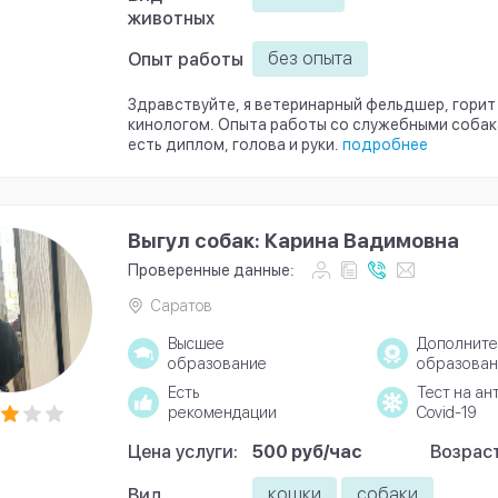
животных
без опыта
Опыт работы
Здравствуйте, я ветеринарный фельдшер, горит
кинологом. Опыта работы со служебными собака
есть диплом, голова и руки.
подробнее
Выгул собак: Карина Вадимовна
Проверенные данные:
Саратов
Высшее
Дополните
образование
образован
Есть
Тест на ан
рекомендации
Covid-19
Цена услуги:
500 руб/час
Возраст
...
кошки
собаки
Вид