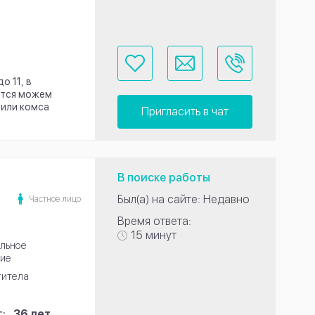
о 11, в
вится можем
 или комса
Пригласить в чат
В поиске работы
Был(а) на сайте: Недавно
Частное лицо
Время ответа:
15 минут
льное
ие
титела
:
36 лет