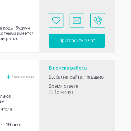
а роды, будучи
ивотными имеется
оиграть с...
Пригласить в чат
В поиске работы
Был(а) на сайте: Недавно
Частное лицо
Время ответа:
15 минут
льное
ие
титела
:
19 лет