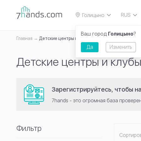
RUS
Голицыно
EN
Ваш город
Голицыно
?
Главная
Детские центры и клубы
Да
Изменить
Детские центры и клуб
Зарегистрируйтесь, чтобы н
7hands - это огромная база провере
Фильтр
Сортиро