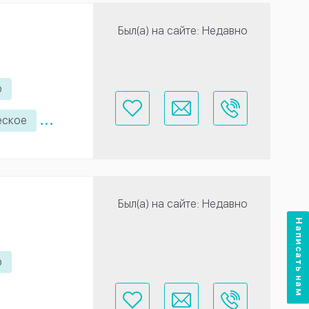
Был(а) на сайте: Недавно
ю
...
еское
Был(а) на сайте: Недавно
Написать нам
ю