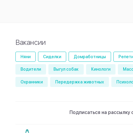
Вакансии
Няни
Сиделки
Домработницы
Репет
Водители
Выгул собак
Кинологи
Мас
Охранники
Передержка животных
Психол
Подписаться на рассылку 