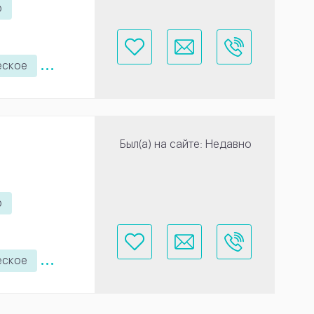
ю
...
еское
Был(а) на сайте: Недавно
ю
...
еское