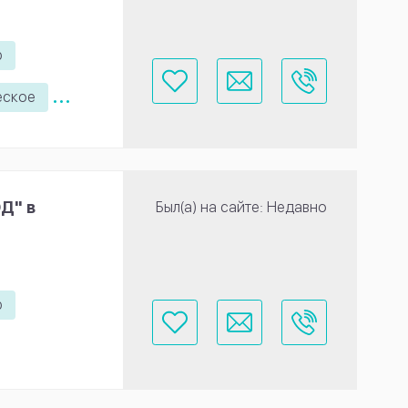
ю
...
еское
Д" в
Был(а) на сайте: Недавно
ю