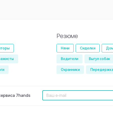
Резюме
иторы
Няни
Сиделки
Дом
сажисты
Водители
Выгул собак
оги
Охранники
Передержка
сервиса 7hands