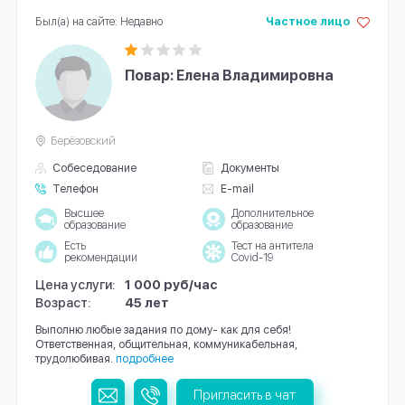
Был(а) на сайте: Недавно
Частное лицо
Повар: Елена Владимировна
Берёзовский
Собеседование
Документы
Телефон
E-mail
Высшее
Дополнительное
образование
образование
Есть
Тест на антитела
рекомендации
Covid-19
Цена услуги:
1 000 руб/час
Возраст:
45 лет
Выполню любые задания по дому- как для себя!
Ответственная, общительная, коммуникабельная,
трудолюбивая.
подробнее
Пригласить в чат