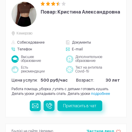
Повар: Кристина Александровна
Кемерово
Собеседование
Документы
Телефон
E-mail
Высшее
Дополнительное
образование
образование
Есть
Тест на антитела
рекомендации
Covid-19
Цена услуги:
500 руб/час
Возраст:
30 лет
Работа помощь ,уборка ,гулять с детьми готовить кушать.
Делать уроки ,укладывать спать. Делать уроки
подробнее
Пригласить в чат
Был(а) на сайте: Недавно
Частное лицо