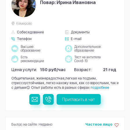
Повар: Ирина Ивановна
Кемерово
Собеседование
Документы
Телефон
E-mail
Высшее
Дополнительное
образование
образование
Есть
Тест на антитела
рекомендации
Covid-19
Цена услуги:
150 руб/час
Возраст:
21 год
Общительная, жизнерадостная,легкая на подъем,
стрессоустойчивая, легко нахожу язык, как со взрослыми, так и
с детьми😊 Опыт работы есть в разных сферах
подробнее
Пригласить в чат
Был(а) на сайте: Недавно
Частное лицо