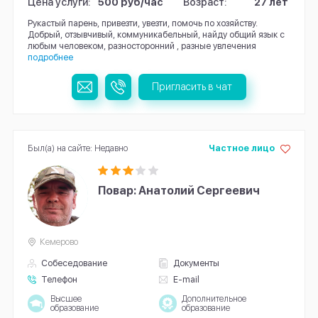
Цена услуги:
500 руб/час
Возраст:
27 лет
Рукастый парень, привезти, увезти, помочь по хозяйству.
Добрый, отзывчивый, коммуникабельный, найду общий язык с
любым человеком, разносторонний , разные увлечения
подробнее
Пригласить в чат
Был(а) на сайте: Недавно
Частное лицо
Повар: Анатолий Сергеевич
Кемерово
Собеседование
Документы
Телефон
E-mail
Высшее
Дополнительное
образование
образование