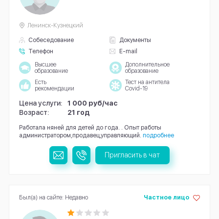
Ленинск-Кузнецкий
Собеседование
Документы
Телефон
E-mail
Высшее
Дополнительное
образование
образование
Есть
Тест на антитела
рекомендации
Covid-19
Цена услуги:
1 000 руб/час
Возраст:
21 год
Работала няней для детей до года. . Опыт работы
администратором,продавец,управляющий.
подробнее
Пригласить в чат
Был(а) на сайте: Недавно
Частное лицо