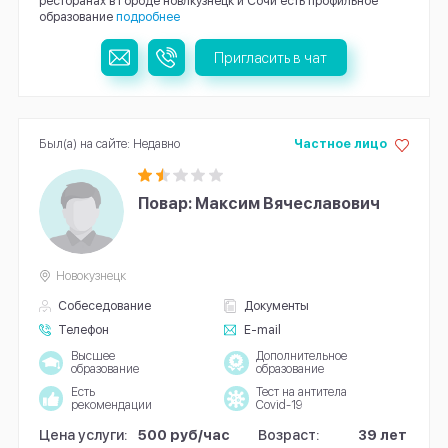
ресторанах в городе новлкузнецк и Сочи есть профильное
образование
подробнее
Пригласить в чат
Был(а) на сайте: Недавно
Частное лицо
Повар: Максим Вячеславович
Новокузнецк
Собеседование
Документы
Телефон
E-mail
Высшее
Дополнительное
образование
образование
Есть
Тест на антитела
рекомендации
Covid-19
Цена услуги:
500 руб/час
Возраст:
39 лет