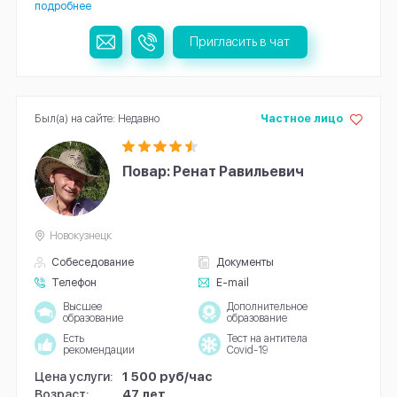
подробнее
Пригласить в чат
Был(а) на сайте: Недавно
Частное лицо
Повар: Ренат Равильевич
Новокузнецк
Собеседование
Документы
Телефон
E-mail
Высшее
Дополнительное
образование
образование
Есть
Тест на антитела
рекомендации
Covid-19
Цена услуги:
1 500 руб/час
Возраст:
47 лет