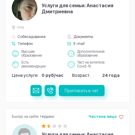
Услуги для семьи: Анастасия
Дмитриевна
Ухта
Собеседование
Документы
Телефон
E-mail
Высшее
Дополнительное
образование
образование
Есть
Тест на антитела
рекомендации
Covid-19
Цена услуги:
0 руб/час
Возраст:
24 года
Пригласить в чат
Был(а) на сайте: Недавно
Частное лицо
Услуги для семьи: Анастасия