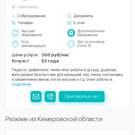
Новокузнецк
Собеседование
Документы
Телефон
E-mail
Высшее
Дополнительное
образование
образование
Есть
Тест на антитела
рекомендации
Covid-19
Цена услуги:
200 руб/час
Возраст:
52 года
Педагог-дефектолог, имею опыт работы в д/саду, д/центре,
вела кружки Монтессори для малышей, изо, лепка, постановка
и закрепления звуков, логоп.массаж и т.д. Опыт работы в...
подробнее
Пригласить в чат
Резюме из Кемеровской области