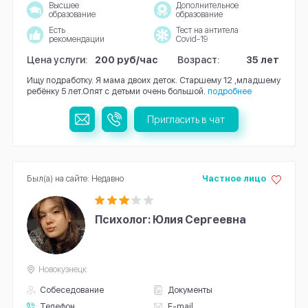
Высшее
Дополнительное
образование
образование
Есть
Тест на антитела
рекомендации
Covid-19
Цена услуги:
200 руб/час
Возраст:
35 лет
Ищу подработку. Я мама двоих деток. Старшему 12 ,младшему
ребёнку 5 лет.Опят с детьми очень большой.
подробнее
Пригласить в чат
Был(а) на сайте: Недавно
Частное лицо
Психолог: Юлия Сергеевна
Новокузнецк
Собеседование
Документы
Телефон
E-mail