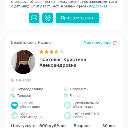
стрессоустойчивая, легко нахожу язык, как со взрослыми, так и
с детьми😊 Опыт работы есть в разных сферах
подробнее
Пригласить в чат
Был(а) на сайте: Недавно
Частное лицо
Психолог: Кристина
Александровна
Кемерово
Собеседование
Документы
Телефон
E-mail
Высшее
Дополнительное
образование
образование
Есть
Тест на антитела
рекомендации
Covid-19
Цена услуги:
500 руб/час
Возраст:
30 лет