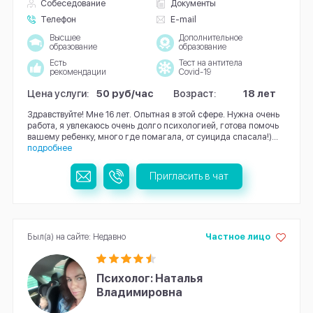
Собеседование
Документы
Телефон
E-mail
Высшее
Дополнительное
образование
образование
Есть
Тест на антитела
рекомендации
Covid-19
Цена услуги:
50 руб/час
Возраст:
18 лет
Здравствуйте! Мне 16 лет. Опытная в этой сфере. Нужна очень
работа, я увлекаюсь очень долго психологией, готова помочь
вашему ребенку, много где помагала, от суицида спасала!)...
подробнее
Пригласить в чат
Был(а) на сайте: Недавно
Частное лицо
Психолог: Наталья
Владимировна