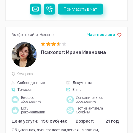
Пригласить в чат
Был(а) на сайте: Недавно
Частное лицо
Психолог: Ирина Ивановна
Кемерово
Собеседование
Документы
Телефон
E-mail
Высшее
Дополнительное
образование
образование
Есть
Тест на антитела
рекомендации
Covid-19
Цена услуги:
150 руб/час
Возраст:
21 год
Общительная, жизнерадостная,легкая на подъем,