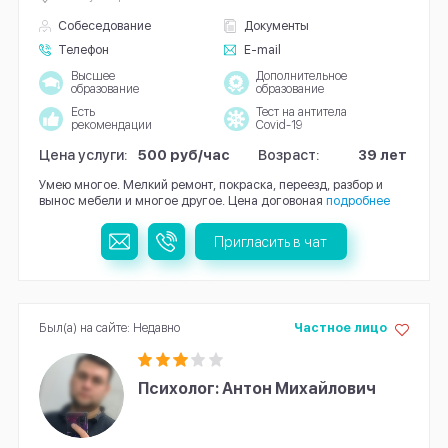
Собеседование
Документы
Телефон
E-mail
Высшее
Дополнительное
образование
образование
Есть
Тест на антитела
рекомендации
Covid-19
Цена услуги:
500 руб/час
Возраст:
39 лет
Умею многое. Мелкий ремонт, покраска, переезд, разбор и
вынос мебели и многое другое. Цена договоная
подробнее
Пригласить в чат
Был(а) на сайте: Недавно
Частное лицо
Психолог: Антон Михайлович