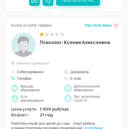
Пригласить в чат
Был(а) на сайте: Недавно
Частное лицо
Психолог: Ксения Алексеевна
Ленинск-Кузнецкий
Собеседование
Документы
Телефон
E-mail
Высшее
Дополнительное
образование
образование
Есть
Тест на антитела
рекомендации
Covid-19
Цена услуги:
1 000 руб/час
Возраст:
21 год
Работала няней для детей до года. . Опыт работы
администратором,продавец,управляющий.
подробнее