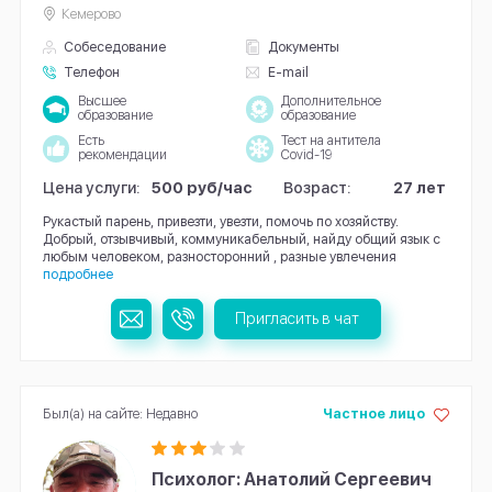
Кемерово
Собеседование
Документы
Телефон
E-mail
Высшее
Дополнительное
образование
образование
Есть
Тест на антитела
рекомендации
Covid-19
Цена услуги:
500 руб/час
Возраст:
27 лет
Рукастый парень, привезти, увезти, помочь по хозяйству.
Добрый, отзывчивый, коммуникабельный, найду общий язык с
любым человеком, разносторонний , разные увлечения
подробнее
Пригласить в чат
Был(а) на сайте: Недавно
Частное лицо
Психолог: Анатолий Сергеевич