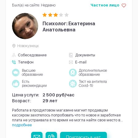
Был(а) на сайте: Недавно
Частное лицо
Психолог: Екатерина
Анатольевна
Новокузнецк
Собеседование
Документы
Телефон
E-mail
Высшее
Дополнительное
образование
образование
Есть
Тест на антитела
рекомендации
Covid-19
Цена услуги:
2 500 руб/час
Возраст:
29 лет
Работала в продуктовом магазине магнит продавцом
кассиром захотелось попробовать что то новое и заработная
плата не устраивала в то время не могла найти свое место в...
подробнее
Пригласить в чат