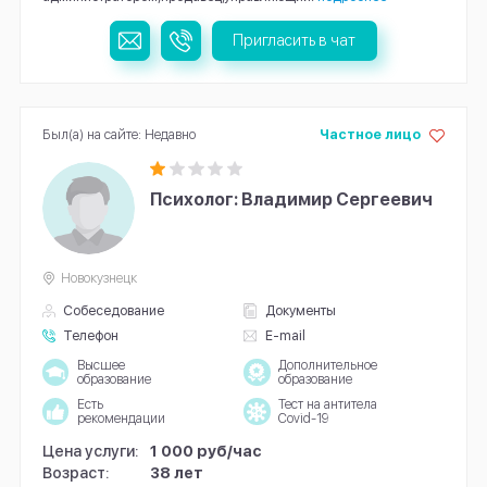
Пригласить в чат
Был(а) на сайте: Недавно
Частное лицо
Психолог: Владимир Сергеевич
Новокузнецк
Собеседование
Документы
Телефон
E-mail
Высшее
Дополнительное
образование
образование
Есть
Тест на антитела
рекомендации
Covid-19
Цена услуги:
1 000 руб/час
Возраст:
38 лет