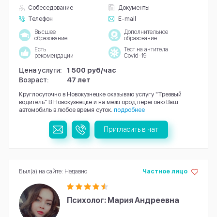
Собеседование
Документы
Телефон
E-mail
Высшее
Дополнительное
образование
образование
Есть
Тест на антитела
рекомендации
Covid-19
Цена услуги:
1 500 руб/час
Возраст:
47 лет
Круглосуточно в Новокузнецке оказываю услугу "Трезвый
водитель" В Новокузнецке и на межгород перегоню Ваш
автомобиль в любое время суток.
подробнее
Пригласить в чат
Был(а) на сайте: Недавно
Частное лицо
Психолог: Мария Андреевна