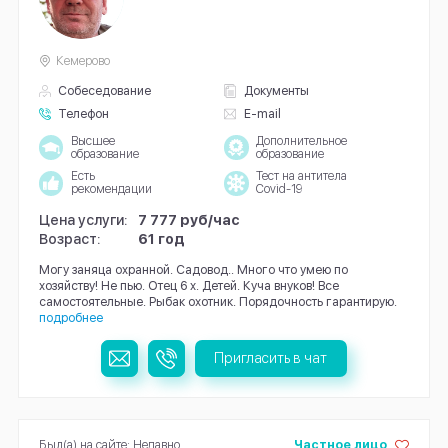
Кемерово
Собеседование
Документы
Телефон
E-mail
Высшее
Дополнительное
образование
образование
Есть
Тест на антитела
рекомендации
Covid-19
Цена услуги:
7 777 руб/час
Возраст:
61 год
Могу заняца охранной. Садовод.. Много что умею по
хозяйству! Не пью. Отец 6 х. Детей. Куча внуков! Все
самостоятельные. Рыбак охотник. Порядочность гарантирую.
подробнее
Пригласить в чат
Был(а) на сайте: Недавно
Частное лицо