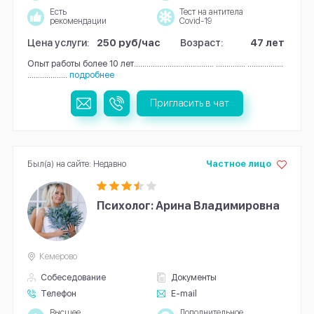
Есть
Тест на антитела
рекомендации
Covid-19
Цена услуги:
250 руб/час
Возраст:
47 лет
Опыт работы более 10 лет...................................... .............. .................
...................
подробнее
Пригласить в чат
Был(а) на сайте: Недавно
Частное лицо
Психолог: Арина Владимировна
Кемерово
Собеседование
Документы
Телефон
E-mail
Высшее
Дополнительное