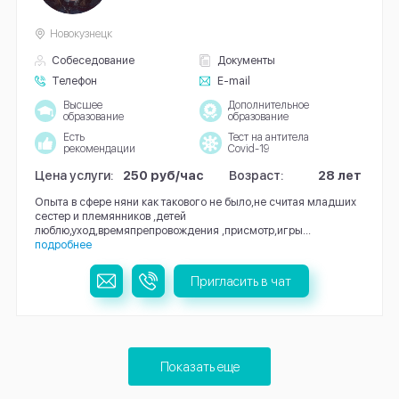
Новокузнецк
Собеседование
Документы
Телефон
E-mail
Высшее
Дополнительное
образование
образование
Есть
Тест на антитела
рекомендации
Covid-19
Цена услуги:
250 руб/час
Возраст:
28 лет
Опыта в сфере няни как такового не было,не считая младших
сестер и племянников ,детей
люблю,уход,времяпрепровождения ,присмотр,игры...
подробнее
Пригласить в чат
Показать еще