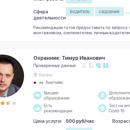
..
водитель
садовник
Сфера
деятельности
Рекомендации готов предоставить по запросу.
монтажником, озеленителем, личным водителе
Охранник: Тимур Иванович
Проверенные данные:
Казань
Аметьево
Высшее
Дополните
образование
образован
Есть
Тест на ан
рекомендации
Covid-19
Цена услуги:
500 руб/час
Возраст