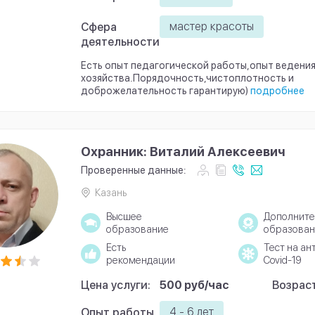
мастер красоты
Сфера
деятельности
Есть опыт педагогической работы,опыт ведени
хозяйства.Порядочность,чистоплотность и
доброжелательность гарантирую)
подробнее
Охранник: Виталий Алексеевич
Проверенные данные:
Казань
Высшее
Дополните
образование
образован
Есть
Тест на ан
рекомендации
Covid-19
Цена услуги:
500 руб/час
Возраст
4 - 6 лет
Опыт работы