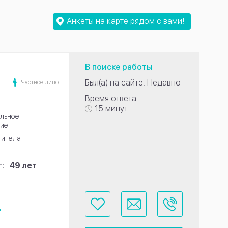
Анкеты на карте рядом с вами!
В поиске работы
Был(а) на сайте: Недавно
Частное лицо
Время ответа:
15 минут
льное
ие
титела
:
49 лет
.