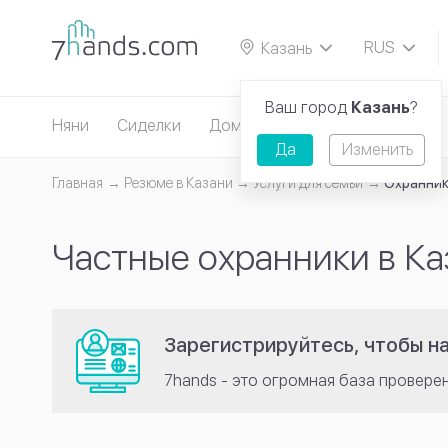
RUS
Казань
EN
Ваш город
Казань
?
Няни
Сиделки
Домработницы
Репетиторы
Да
Изменить
Главная
Резюме в Казани
Услуги для семьи
Охранни
Частные охранники в Ка
Зарегистрируйтесь, чтобы н
7hands - это огромная база провере