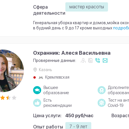
мастер красоты
Сфера
деятельности
Генеральная уборка квартир и домов,мойка окон
в будний день с 9 до 17 кроме выходных
подроб
Охранник: Алеся Васильевна
Проверенные данные:
Казань
Кремлевская
Высшее
Дополните
образование
образован
Есть
Тест на ан
рекомендации
Covid-19
Цена услуги:
450 руб/час
Возраст
7 - 9 лет
Опыт работы