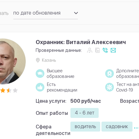
по дате обновления
вать
по рейтингу
Охранник: Виталий Алексеевич
Проверенные данные:
Казань
Высшее
Дополните
образование
образован
Есть
Тест на ан
рекомендации
Covid-19
Цена услуги:
500 руб/час
Возраст
4 - 6 лет
Опыт работы
..
водитель
садовник
Сфера
деятельности