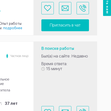
.
 Опыт работы
Пригласить в чат
м.
подробнее
В поиске работы
Был(а) на сайте: Недавно
Частное лицо
Время ответа:
15 минут
льное
ие
титела
:
37 лет