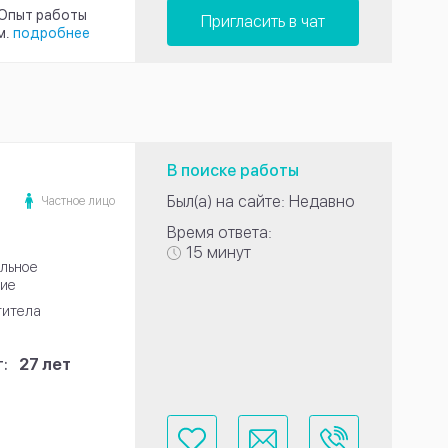
 Опыт работы
Пригласить в чат
м.
подробнее
В поиске работы
Был(а) на сайте: Недавно
Частное лицо
Время ответа:
15 минут
льное
ие
титела
:
27 лет
...