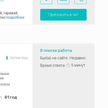
й, гаражей,
Пригласить в чат
тно
подробнее
В поиске работы
Был(а) на сайте: Недавно
Частное лицо
5 минут
Время ответа:
льное
ие
титела
:
61 год