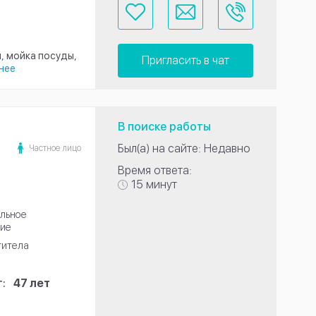
, мойка посуды,
Пригласить в чат
нее
В поиске работы
Был(а) на сайте: Недавно
Частное лицо
Время ответа:
15 минут
льное
ие
титела
:
47 лет