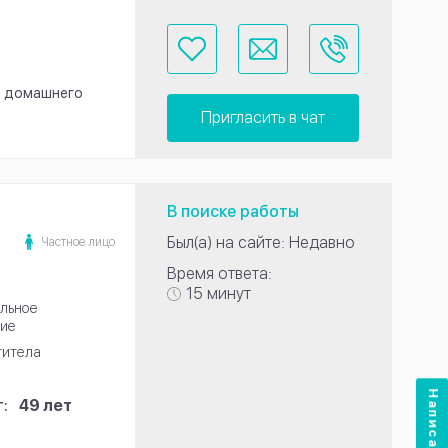
я домашнего
Пригласить в чат
В поиске работы
Был(а) на сайте: Недавно
Частное лицо
Время ответа:
15 минут
льное
ие
титела
Написать нам
:
49 лет