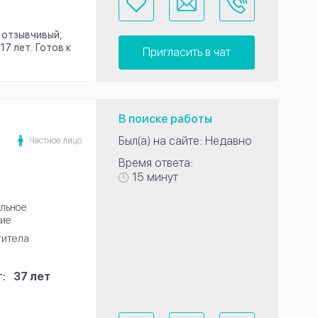
 отзывчивый,
7 лет. Готов к
Пригласить в чат
В поиске работы
Был(а) на сайте: Недавно
Частное лицо
Время ответа:
15 минут
льное
ие
титела
:
37 лет