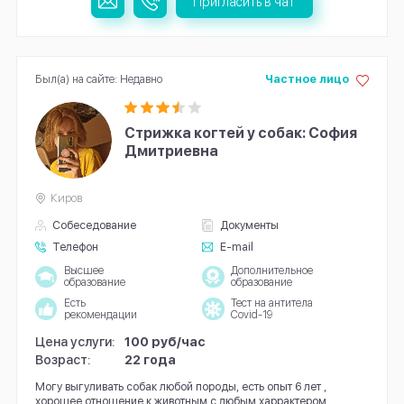
Пригласить в чат
Был(а) на сайте: Недавно
Частное лицо
Стрижка когтей у собак: София
Дмитриевна
Киров
Собеседование
Документы
Телефон
E-mail
Высшее
Дополнительное
образование
образование
Есть
Тест на антитела
рекомендации
Covid-19
Цена услуги:
100 руб/час
Возраст:
22 года
Могу выгуливать собак любой породы, есть опыт 6 лет ,
хорошее отношение к животным с любым харрактером