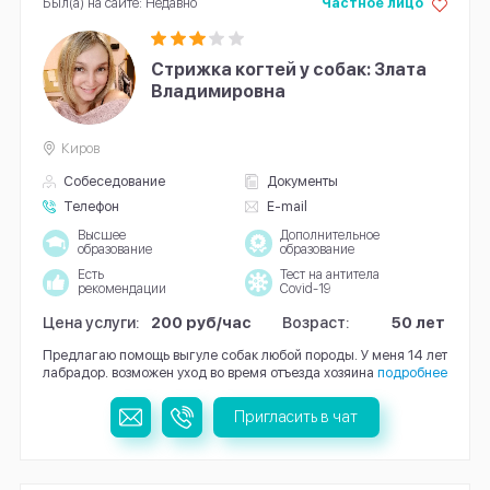
Был(а) на сайте: Недавно
Частное лицо
Стрижка когтей у собак: Злата
Владимировна
Киров
Собеседование
Документы
Телефон
E-mail
Высшее
Дополнительное
образование
образование
Есть
Тест на антитела
рекомендации
Covid-19
Цена услуги:
200 руб/час
Возраст:
50 лет
Предлагаю помощь выгуле собак любой породы. У меня 14 лет
лабрадор. возможен уход во время отъезда хозяина
подробнее
Пригласить в чат