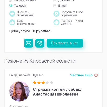
Собеседование
Документы
Телефон
E-mail
Высшее
Дополнительное
образование
образование
Есть
Тест на антитела
рекомендации
Covid-19
Цена услуги:
0 руб/час
Пригласить в чат
Резюме из Кировской области
Был(а) на сайте: Недавно
Частное лицо
Стрижка когтей у собак:
Анастасия Николаевна
Омутнинск