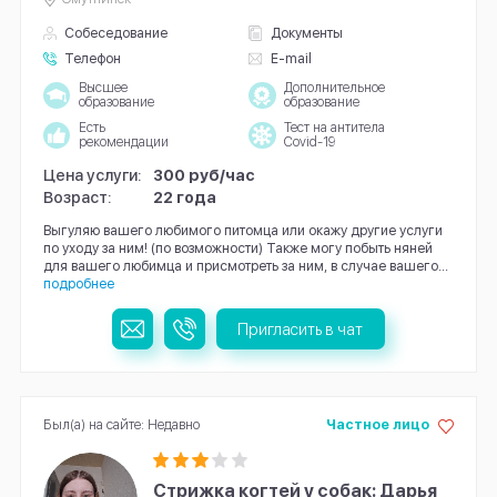
Собеседование
Документы
Телефон
E-mail
Высшее
Дополнительное
образование
образование
Есть
Тест на антитела
рекомендации
Covid-19
Цена услуги:
300 руб/час
Возраст:
22 года
Выгуляю вашего любимого питомца или окажу другие услуги
по уходу за ним! (по возможности) Также могу побыть няней
для вашего любимца и присмотреть за ним, в случае вашего...
подробнее
Пригласить в чат
Был(а) на сайте: Недавно
Частное лицо
Стрижка когтей у собак: Дарья