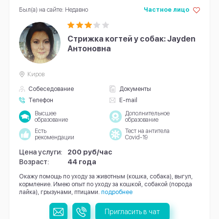
Был(а) на сайте: Недавно
Частное лицо
Стрижка когтей у собак: Jayden
Антоновна
Киров
Собеседование
Документы
Телефон
E-mail
Высшее
Дополнительное
образование
образование
Есть
Тест на антитела
рекомендации
Covid-19
Цена услуги:
200 руб/час
Возраст:
44 года
Окажу помощь по уходу за животным (кошка, собака), выгул,
кормление. Имею опыт по уходу за кошкой, собакой (порода
лайка), грызунами, птицами.
подробнее
Пригласить в чат