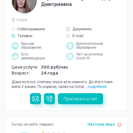
Дмитриевна
Киров
Собеседование
Документы
Телефон
E-mail
Высшее
Дополнительное
образование
образование
Есть
Тест на антитела
рекомендации
Covid-19
Цена услуги:
200 руб/час
Возраст:
24 года
Дома есть кот, поэтому опыта есть немного. До этого тоже
жили 2 кошки. По кормлю, свожу на лоток...
подробнее
Пригласить в чат
Был(а) на сайте: Недавно
Частное лицо