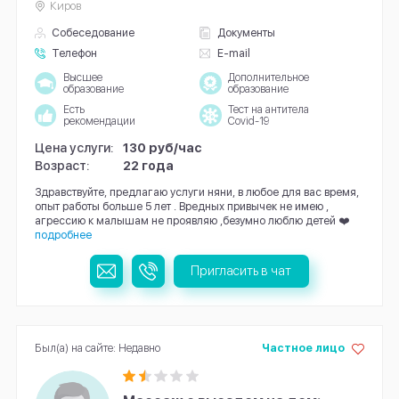
Киров
Собеседование
Документы
Телефон
E-mail
Высшее
Дополнительное
образование
образование
Есть
Тест на антитела
рекомендации
Covid-19
Цена услуги:
130 руб/час
Возраст:
22 года
Здравствуйте, предлагаю услуги няни, в любое для вас время,
опыт работы больше 5 лет . Вредных привычек не имею ,
агрессию к малышам не проявляю ,безумно люблю детей ❤️
подробнее
Пригласить в чат
Был(а) на сайте: Недавно
Частное лицо