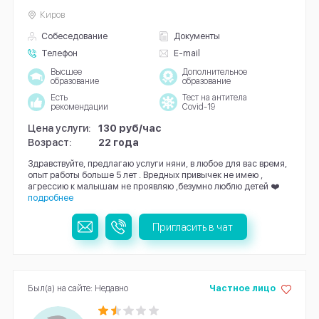
Киров
Собеседование
Документы
Телефон
E-mail
Высшее
Дополнительное
образование
образование
Есть
Тест на антитела
рекомендации
Covid-19
Цена услуги:
130 руб/час
Возраст:
22 года
Здравствуйте, предлагаю услуги няни, в любое для вас время,
опыт работы больше 5 лет . Вредных привычек не имею ,
агрессию к малышам не проявляю ,безумно люблю детей ❤️
подробнее
Пригласить в чат
Был(а) на сайте: Недавно
Частное лицо