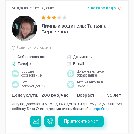
Был(а) на сайте: Недавно
Частное лицо
Личный водитель: Татьяна
Сергеевна
Ленинск-Кузнецкий
Собеседование
Документы
Телефон
E-mail
Высшее
Дополнительное
образование
образование
Есть
Тест на антитела
рекомендации
Covid-19
Цена услуги:
200 руб/час
Возраст:
35 лет
Ищу подработку. Я мама двоих деток. Старшему 12 ,младшему
ребёнку 5 лет.Опят с детьми очень большой.
подробнее
Пригласить в чат