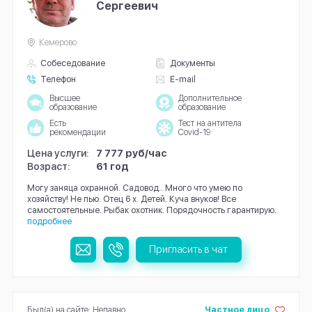
Сергеевич
Кемерово
Собеседование
Документы
Телефон
E-mail
Высшее
Дополнительное
образование
образование
Есть
Тест на антитела
рекомендации
Covid-19
Цена услуги:
7 777 руб/час
Возраст:
61 год
Могу заняца охранной. Садовод.. Много что умею по
хозяйству! Не пью. Отец 6 х. Детей. Куча внуков! Все
самостоятельные. Рыбак охотник. Порядочность гарантирую.
подробнее
Пригласить в чат
Был(а) на сайте: Недавно
Частное лицо