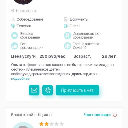
Новокузнецк
Собеседование
Документы
Телефон
E-mail
Высшее
Дополнительное
образование
образование
Есть
Тест на антитела
рекомендации
Covid-19
Цена услуги:
250 руб/час
Возраст:
28 лет
Опыта в сфере няни как такового не было,не считая младших
сестер и племянников ,детей
люблю,уход,времяпрепровождения ,присмотр,игры...
подробнее
Пригласить в чат
Был(а) на сайте: Недавно
Частное лицо