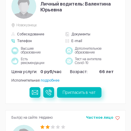
Личный водитель: Валентина
Юрьевна
Новокузнецк
Собеседование
Документы
Телефон
E-mail
Высшее
Дополнительное
образование
образование
Есть
Тест на антитела
рекомендации
Covid-19
Цена услуги:
0 руб/час
Возраст:
66 лет
Исполнительная
подробнее
Пригласить в чат
Был(а) на сайте: Недавно
Частное лицо