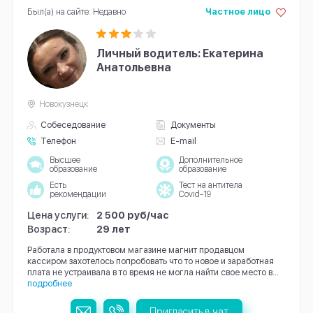
Был(а) на сайте: Недавно
Частное лицо
Личный водитель: Екатерина
Анатольевна
Новокузнецк
Собеседование
Документы
Телефон
E-mail
Высшее
Дополнительное
образование
образование
Есть
Тест на антитела
рекомендации
Covid-19
Цена услуги:
2 500 руб/час
Возраст:
29 лет
Работала в продуктовом магазине магнит продавцом
кассиром захотелось попробовать что то новое и заработная
плата не устраивала в то время не могла найти свое место в...
подробнее
Пригласить в чат