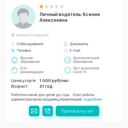
Личный водитель: Ксения
Алексеевна
Ленинск-Кузнецкий
Собеседование
Документы
Телефон
E-mail
Высшее
Дополнительное
образование
образование
Есть
Тест на антитела
рекомендации
Covid-19
Цена услуги:
1 000 руб/час
Возраст:
21 год
Работала няней для детей до года. . Опыт работы
администратором,продавец,управляющий.
подробнее
Пригласить в чат