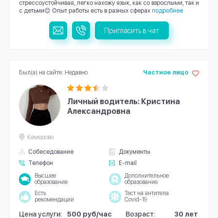
стрессоустойчивая, легко нахожу язык, как со взрослыми, так и
с детьми😊 Опыт работы есть в разных сферах
подробнее
Пригласить в чат
Был(а) на сайте: Недавно
Частное лицо
Личный водитель: Кристина
Александровна
Кемерово
Собеседование
Документы
Телефон
E-mail
Высшее
Дополнительное
образование
образование
Есть
Тест на антитела
рекомендации
Covid-19
Цена услуги:
500 руб/час
Возраст:
30 лет