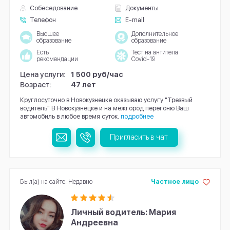
Собеседование
Документы
Телефон
E-mail
Высшее
Дополнительное
образование
образование
Есть
Тест на антитела
рекомендации
Covid-19
Цена услуги:
1 500 руб/час
Возраст:
47 лет
Круглосуточно в Новокузнецке оказываю услугу "Трезвый
водитель" В Новокузнецке и на межгород перегоню Ваш
автомобиль в любое время суток.
подробнее
Пригласить в чат
Был(а) на сайте: Недавно
Частное лицо
Личный водитель: Мария
Андреевна