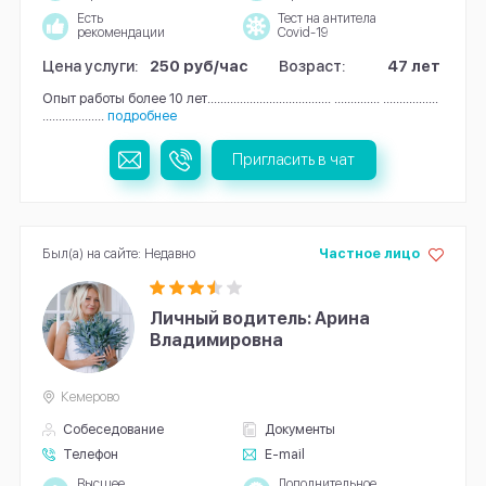
Есть
Тест на антитела
рекомендации
Covid-19
Цена услуги:
250 руб/час
Возраст:
47 лет
Опыт работы более 10 лет...................................... .............. .................
...................
подробнее
Пригласить в чат
Был(а) на сайте: Недавно
Частное лицо
Личный водитель: Арина
Владимировна
Кемерово
Собеседование
Документы
Телефон
E-mail
Высшее
Дополнительное