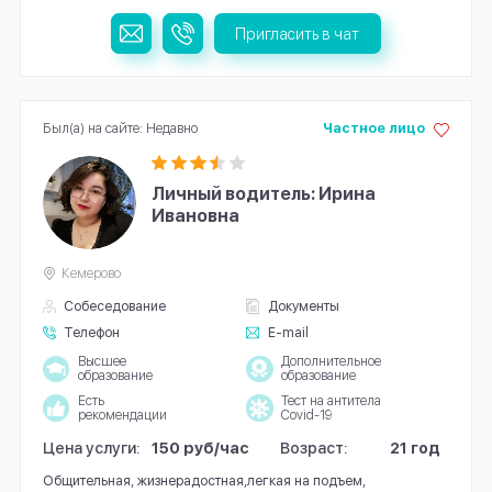
Пригласить в чат
Был(а) на сайте: Недавно
Частное лицо
Личный водитель: Ирина
Ивановна
Кемерово
Собеседование
Документы
Телефон
E-mail
Высшее
Дополнительное
образование
образование
Есть
Тест на антитела
рекомендации
Covid-19
Цена услуги:
150 руб/час
Возраст:
21 год
Общительная, жизнерадостная,легкая на подъем,