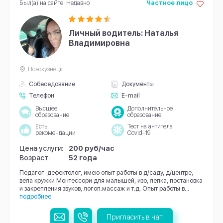
Был(а) на сайте: Недавно
Частное лицо
Личный водитель: Наталья
Владимировна
Новокузнецк
Собеседование
Документы
Телефон
E-mail
Высшее
Дополнительное
образование
образование
Есть
Тест на антитела
рекомендации
Covid-19
Цена услуги:
200 руб/час
Возраст:
52 года
Педагог-дефектолог, имею опыт работы в д/саду, д/центре,
вела кружки Монтессори для малышей, изо, лепка, постановка
и закрепления звуков, логоп.массаж и т.д. Опыт работы в...
подробнее
Пригласить в чат