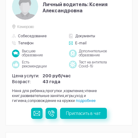
Личный водитель: Ксения
Александровна
Кемерово
Собеседование
Документы
Телефон
E-mail
Высшее
Дополнительное
образование
образование
Есть
Тест на антитела
рекомендации
Covid-19
Цена услуги:
200 руб/час
Возраст:
43 года
Няня для ребенка,прогулки ,кормление,чтение
книг,развивательные занятия,игры,уход и
гигиена,сопровождение на кружки
подробнее
Пригласить в чат