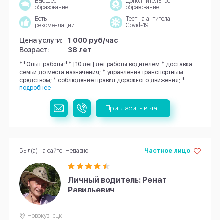
Высшее
Дополнительное
образование
образование
Есть
Тест на антитела
рекомендации
Covid-19
Цена услуги:
1 000 руб/час
Возраст:
38 лет
**Опыт работы:** [10 лет] лет работы водителем * доставка
семьи до места назначения; * управление транспортным
средством; * соблюдение правил дорожного движения; *...
подробнее
Пригласить в чат
Был(а) на сайте: Недавно
Частное лицо
Личный водитель: Ренат
Равильевич
Новокузнецк