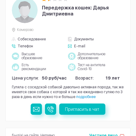
Передержка кошек: Дарья
Дмитриевна
Кемерово
Собеседование
Документы
Телефон
E-mail
Высшее
Дополнительное
образование
образование
Есть
Тест на антитела
рекомендации
Covid-19
Цена услуги:
50 руб/час
Возраст:
19 лет
Гуляла с соседской собакой давольно активная порода, так же
имеется своя собака с которой я так же ежедневно гуляю по 3
раза в день если нужно то и больше
подробнее
Пригласить в чат
Был(а) на сайте: Недавно
Частное лицо