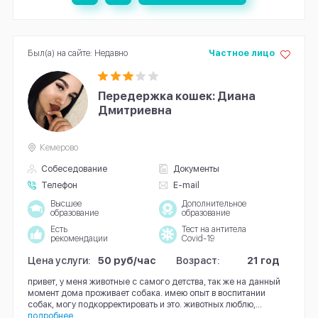
Был(а) на сайте: Недавно
Частное лицо
Передержка кошек: Диана
Дмитриевна
Кемерово
Собеседование
Документы
Телефон
E-mail
Высшее
Дополнительное
образование
образование
Есть
Тест на антитела
рекомендации
Covid-19
Цена услуги:
50 руб/час
Возраст:
21 год
привет, у меня животные с самого детства, так же на данный
момент дома проживает собака. имею опыт в воспитании
собак, могу подкорректировать и это. животных люблю,...
подробнее