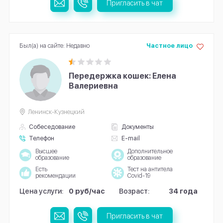
Пригласить в чат
Был(а) на сайте: Недавно
Частное лицо
Передержка кошек: Елена
Валериевна
Ленинск-Кузнецкий
Собеседование
Документы
Телефон
E-mail
Высшее
Дополнительное
образование
образование
Есть
Тест на антитела
рекомендации
Covid-19
Цена услуги:
0 руб/час
Возраст:
34 года
Пригласить в чат