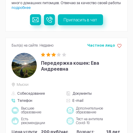
много домашних питомцев. Отвечаю за качество своей работы
подробнее
Пригласить в чат
Был(а) на сайте: Недавно
Частное лицо
Передержка кошек: Ева
Андреевна
Мыски
Собеседование
Документы
Телефон
E-mail
Высшее
Дополнительное
образование
образование
Есть
Тест на антитела
рекомендации
Covid-19
Цена услуги:
200 руб/час
Возраст:
18 лет