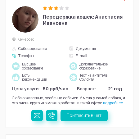
Передержка кошек: Анастасия
Ивановна
Кемерово
Собеседование
Документы
Телефон
E-mail
Высшее
Дополнительное
образование
образование
Есть
Тест на антитела
рекомендации
Covid-19
Цена услуги:
50 руб/час
Возраст:
21 год
Люблю животных, особенно собачек. У меня у самой собака, и
это очень круто что можно работать в такой сфере
подробнее
Пригласить в чат