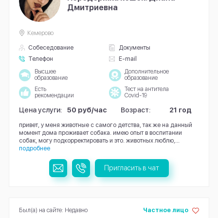
Дмитриевна
Кемерово
Собеседование
Документы
Телефон
E-mail
Высшее
Дополнительное
образование
образование
Есть
Тест на антитела
рекомендации
Covid-19
Цена услуги:
50 руб/час
Возраст:
21 год
привет, у меня животные с самого детства, так же на данный
момент дома проживает собака. имею опыт в воспитании
собак, могу подкорректировать и это. животных люблю,...
подробнее
Пригласить в чат
Был(а) на сайте: Недавно
Частное лицо