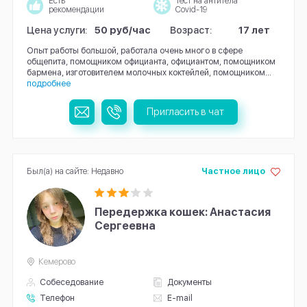
Есть
Тест на антитела
рекомендации
Covid-19
Цена услуги:
50 руб/час
Возраст:
17 лет
Опыт работы большой, работала очень много в сфере
общепита, помощником официанта, официантом, помощником
бармена, изготовителем молочных коктейлей, помощником...
подробнее
Пригласить в чат
Был(а) на сайте: Недавно
Частное лицо
Передержка кошек: Анастасия
Сергеевна
Кемерово
Собеседование
Документы
Телефон
E-mail