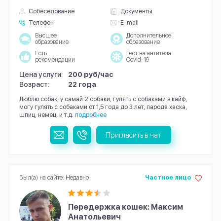
Собеседование
Документы
Телефон
E-mail
Высшее
Дополнительное
образование
образование
Есть
Тест на антитела
рекомендации
Covid-19
Цена услуги:
200 руб/час
Возраст:
22 года
Люблю собак, у самай 2 собаки, гулять с собаками в кайф,
могу гулять с собаками от 1,5 года до 3 лет, парода хаска,
шпиц, немец, и т.д.
подробнее
Пригласить в чат
Был(а) на сайте: Недавно
Частное лицо
Передержка кошек: Максим
Анатольевич