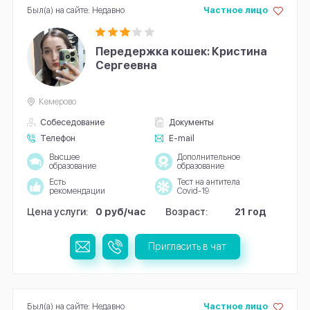
Был(а) на сайте: Недавно
Частное лицо
Передержка кошек: Кристина
Сергеевна
Кемерово
Собеседование
Документы
Телефон
E-mail
Высшее
Дополнительное
образование
образование
Есть
Тест на антитела
рекомендации
Covid-19
Цена услуги:
0 руб/час
Возраст:
21 год
Пригласить в чат
Был(а) на сайте: Недавно
Частное лицо