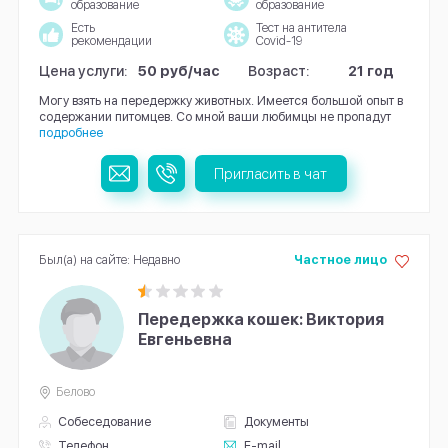
образование
образование
Есть
Тест на антитела
рекомендации
Covid-19
Цена услуги:
50 руб/час
Возраст:
21 год
Могу взять на передержку животных. Имеется большой опыт в
содержании питомцев. Со мной ваши любимцы не пропадут
подробнее
Пригласить в чат
Был(а) на сайте: Недавно
Частное лицо
Передержка кошек: Виктория
Евгеньевна
Белово
Собеседование
Документы
Телефон
E-mail