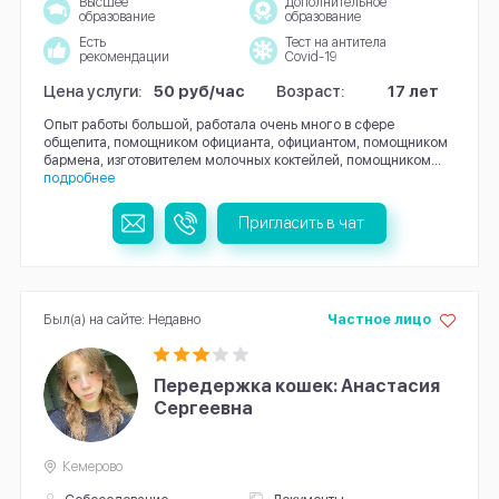
Высшее
Дополнительное
образование
образование
Есть
Тест на антитела
рекомендации
Covid-19
Цена услуги:
50 руб/час
Возраст:
17 лет
Опыт работы большой, работала очень много в сфере
общепита, помощником официанта, официантом, помощником
бармена, изготовителем молочных коктейлей, помощником...
подробнее
Пригласить в чат
Был(а) на сайте: Недавно
Частное лицо
Передержка кошек: Анастасия
Сергеевна
Кемерово