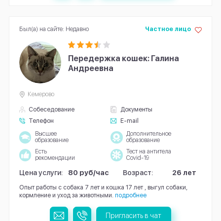
Был(а) на сайте: Недавно
Частное лицо
Передержка кошек: Галина
Андреевна
Кемерово
Собеседование
Документы
Телефон
E-mail
Высшее
Дополнительное
образование
образование
Есть
Тест на антитела
рекомендации
Covid-19
Цена услуги:
80 руб/час
Возраст:
26 лет
Опыт работы с собака 7 лет и кошка 17 лет , выгул собаки,
кормление и уход за животными.
подробнее
Пригласить в чат