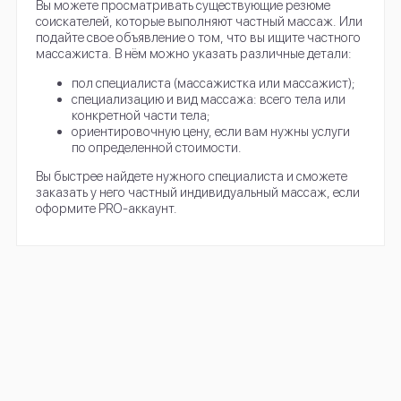
Вы можете просматривать существующие резюме
соискателей, которые выполняют частный массаж. Или
подайте свое объявление о том, что вы ищите частного
массажиста. В нём можно указать различные детали:
пол специалиста (массажистка или массажист);
специализацию и вид массажа: всего тела или
конкретной части тела;
ориентировочную цену, если вам нужны услуги
по определенной стоимости.
Вы быстрее найдете нужного специалиста и сможете
заказать у него частный индивидуальный массаж, если
оформите PRO-аккаунт.