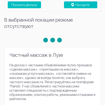
Показать фильтр
На карте
В выбранной локации резюме
отсутствуют
Частный массаж в Лузе
На досках с частными объявлениями полно призывов
«сделаю массаж», «приглашаю на массаж»,
«оказываю услуги массажа», «оставляйте заявки на
массаж», однако не всегда понятно, как выбрать
частного массажиста. Регистрируйтесь на платформе
7hands. У нас объявления о частном массаже
оставляют специалисты с подтвержденным
образованием, опытом работы, реальными отзывами и
рейтингом.