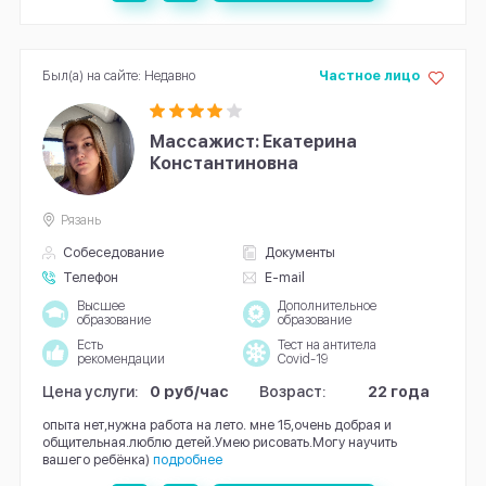
Был(а) на сайте: Недавно
Частное лицо
Массажист: Екатерина
Константиновна
Рязань
Собеседование
Документы
Телефон
E-mail
Высшее
Дополнительное
образование
образование
Есть
Тест на антитела
рекомендации
Covid-19
Цена услуги:
0 руб/час
Возраст:
22 года
опыта нет,нужна работа на лето. мне 15,очень добрая и
общительная.люблю детей.Умею рисовать.Могу научить
вашего ребёнка)
подробнее