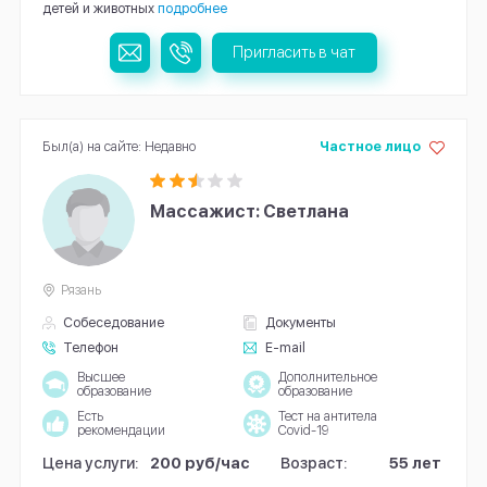
детей и животных
подробнее
Пригласить в чат
Был(а) на сайте: Недавно
Частное лицо
Массажист: Светлана
Рязань
Собеседование
Документы
Телефон
E-mail
Высшее
Дополнительное
образование
образование
Есть
Тест на антитела
рекомендации
Covid-19
Цена услуги:
200 руб/час
Возраст:
55 лет