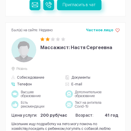
Пригласить в чат
Был(а) на сайте: Недавно
Частное лицо
Массажист: Настя Сергеевна
Рязань
Собеседование
Документы
Телефон
E-mail
Высшее
Дополнительное
образование
образование
Есть
Тест на антитела
рекомендации
Covid-19
Цена услуги:
200 руб/час
Возраст:
41 год
Школьник ищу подработку на лето.могу помочь по
хозяйству,посидеть с ребенком,погулять с собакой.люблю