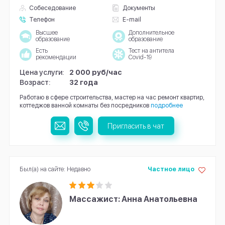
Собеседование
Документы
Телефон
E-mail
Высшее
Дополнительное
образование
образование
Есть
Тест на антитела
рекомендации
Covid-19
Цена услуги:
2 000 руб/час
Возраст:
32 года
Работаю в сфере строительства, мастер на час ремонт квартир,
коттеджов ванной комнаты без посредников
подробнее
Пригласить в чат
Был(а) на сайте: Недавно
Частное лицо
Массажист: Анна Анатольевна