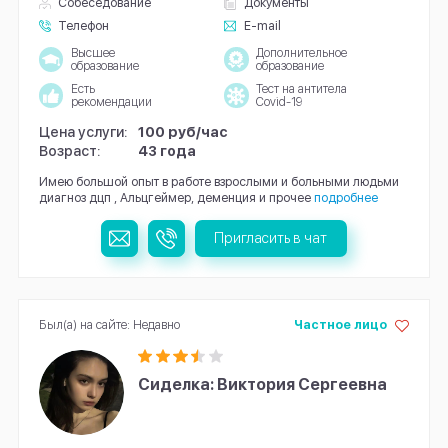
Собеседование
Документы
Телефон
E-mail
Высшее
Дополнительное
образование
образование
Есть
Тест на антитела
рекомендации
Covid-19
Цена услуги:
100 руб/час
Возраст:
43 года
Имею большой опыт в работе взрослыми и больными людьми
диагноз дцп , Альцгеймер, деменция и прочее
подробнее
Пригласить в чат
Был(а) на сайте: Недавно
Частное лицо
Сиделка: Виктория Сергеевна