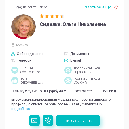
Был(а) на сайте: Вчера
Частное лицо
Сиделка: Ольга Николаевна
Москва
Собеседование
Документы
Телефон
E-mail
Высшее
Дополнительное
образование
образование
Есть
Тест на антитела
рекомендации
Covid-19
Цена услуги:
500 руб/час
Возраст:
61 год
высококвалифицированная медицинская сестра широкого
профиля , с опытом работы более 30 лет , сиделкой 12.
подробнее
Пригласить в чат