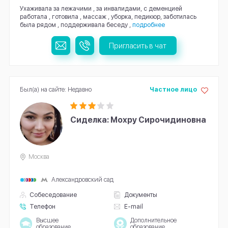
Ухаживала за лежачими , за инвалидами, с деменцией
работала , готовила , массаж , уборка, педикюр, заботилась
была рядом , поддерживала беседу ,
подробнее
Пригласить в чат
Был(а) на сайте: Недавно
Частное лицо
Сиделка: Мохру Сирочидиновна
Москва
Александровский сад
Собеседование
Документы
Телефон
E-mail
Высшее
Дополнительное
образование
образование