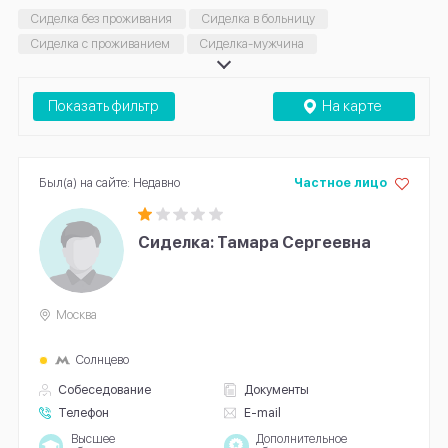
Сиделка без проживания
Сиделка в больницу
Сиделка с проживанием
Сиделка-мужчина
Сиделка с медицинским образованием
Сиделка для лежачих больных
Сиделка круглосуточно
Показать фильтр
На карте
Сиделка на ночь
Сиделка при ковиде
Сиделка онкобольному
Сиделка на несколько часов
Сиделка для больного деменцией
Православная сиделка
Был(а) на сайте: Недавно
Частное лицо
Мытье лежачих больных на дому
Приходящая сиделка
Сиделка на выходные
Сиделка на дом
Сиделка: Тамара Сергеевна
Сиделка после инсульта
Москва
Солнцево
Собеседование
Документы
Телефон
E-mail
Высшее
Дополнительное