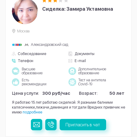
Сиделка: Замира Уктамовна
Москва
Александровский сад
Собеседование
Документы
Телефон
E-mail
Высшее
Дополнительное
образование
образование
Есть
Тест на антитела
рекомендации
Covid-19
Цена услуги:
300 руб/час
Возраст:
50 лет
Я работаю 15 лет работаю сиделкой. Я разными балними
калясичники,лижачи,деменция и тогдали Вредних привичик не
имею
подробнее
Пригласить в чат