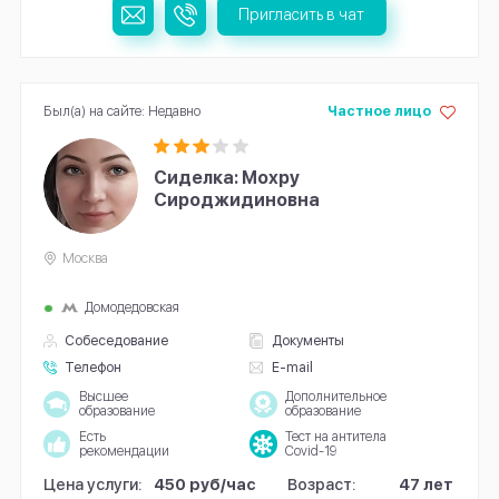
Пригласить в чат
Был(а) на сайте: Недавно
Частное лицо
Сиделка: Мохру
Сироджидиновна
Москва
Домодедовская
Собеседование
Документы
Телефон
E-mail
Высшее
Дополнительное
образование
образование
Есть
Тест на антитела
рекомендации
Covid-19
Цена услуги:
450 руб/час
Возраст:
47 лет