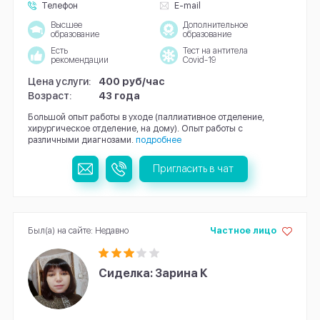
Телефон
E-mail
Высшее
Дополнительное
образование
образование
Есть
Тест на антитела
рекомендации
Covid-19
Цена услуги:
400 руб/час
Возраст:
43 года
Большой опыт работы в уходе (паллиативное отделение,
хирургическое отделение, на дому). Опыт работы с
различными диагнозами.
подробнее
Пригласить в чат
Был(а) на сайте: Недавно
Частное лицо
Сиделка: Зарина К