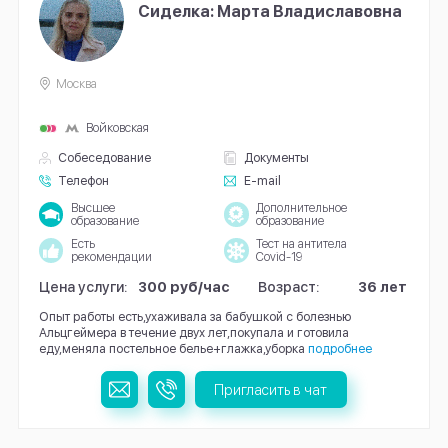
Сиделка: Марта Владиславовна
Москва
Войковская
Собеседование
Документы
Телефон
E-mail
Высшее
Дополнительное
образование
образование
Есть
Тест на антитела
рекомендации
Covid-19
Цена услуги:
300 руб/час
Возраст:
36 лет
Опыт работы есть,ухаживала за бабушкой с болезнью
Альцгеймера в течение двух лет,покупала и готовила
еду,меняла постельное белье+глажка,уборка
подробнее
Пригласить в чат