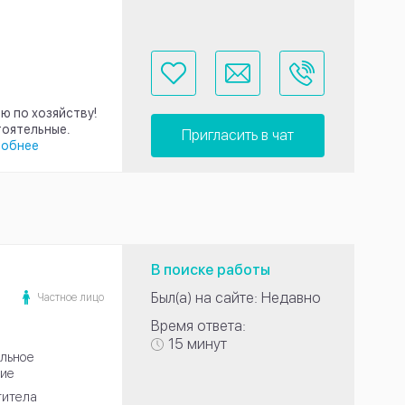
ю по хозяйству!
стоятельные.
Пригласить в чат
робнее
В поиске работы
Был(а) на сайте: Недавно
Частное лицо
Время ответа:
15 минут
льное
ие
титела