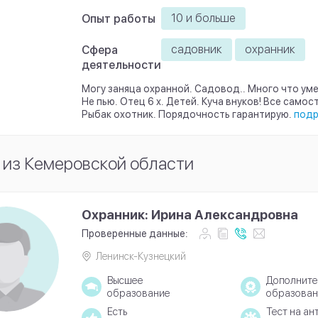
10 и больше
Опыт работы
садовник
охранник
Сфера
деятельности
Могу заняца охранной. Садовод.. Много что уме
Не пью. Отец 6 х. Детей. Куча внуков! Все само
Рыбак охотник. Порядочность гарантирую.
под
 из Кемеровской области
Охранник: Ирина Александровна
Проверенные данные:
Ленинск-Кузнецкий
Высшее
Дополните
образование
образован
Есть
Тест на ан