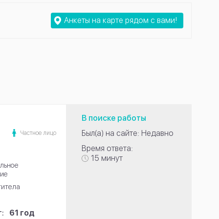
Анкеты на карте рядом с вами!
В поиске работы
Был(а) на сайте: Недавно
Частное лицо
Время ответа:
15 минут
льное
ие
титела
:
61 год