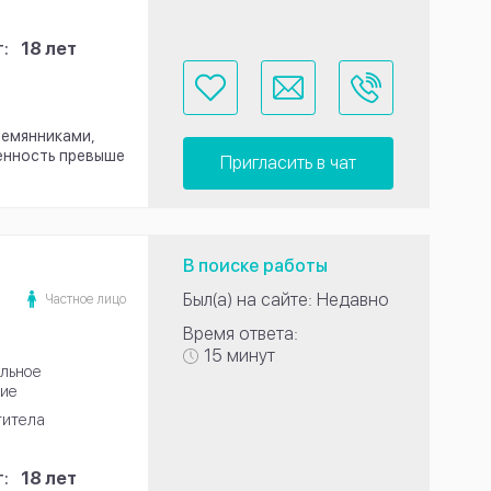
:
18 лет
племянниками,
венность превыше
Пригласить в чат
В поиске работы
Был(а) на сайте: Недавно
Частное лицо
Время ответа:
15 минут
льное
ие
титела
:
18 лет