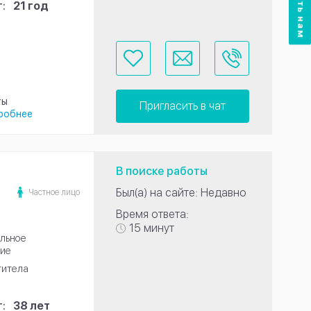
:
21 год
ты
Пригласить в чат
робнее
В поиске работы
Был(а) на сайте: Недавно
Частное лицо
Время ответа:
15 минут
льное
ие
титела
:
38 лет