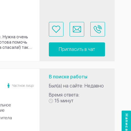
е. Нужна очень
готова помочь
спасала!) так...
Пригласить в чат
В поиске работы
Был(а) на сайте: Недавно
Частное лицо
Время ответа:
15 минут
льное
ие
Написать нам
титела