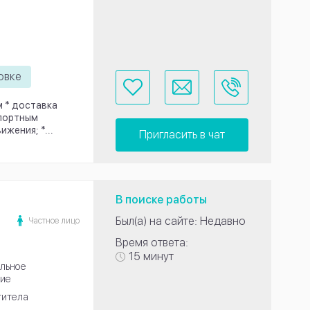
овке
м * доставка
спортным
жения; *...
Пригласить в чат
В поиске работы
Был(а) на сайте: Недавно
Частное лицо
Время ответа:
15 минут
льное
ие
титела