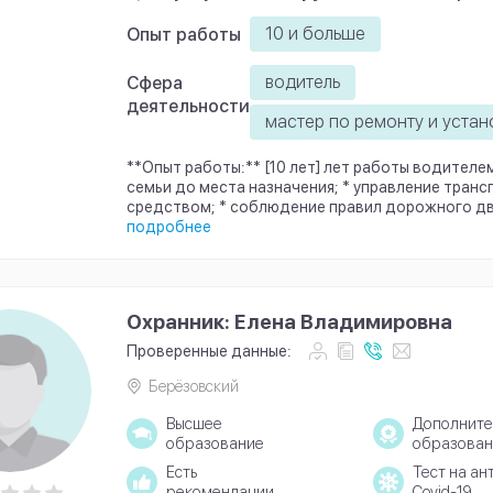
10 и больше
Опыт работы
водитель
Сфера
деятельности
мастер по ремонту и устан
**Опыт работы:** [10 лет] лет работы водителе
семьи до места назначения; * управление тран
средством; * соблюдение правил дорожного дви
подробнее
Охранник: Елена Владимировна
Проверенные данные:
Берёзовский
Высшее
Дополните
образование
образован
Есть
Тест на ан
рекомендации
Covid-19