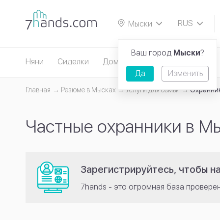
RUS
Мыски
EN
Ваш город
Мыски
?
Няни
Сиделки
Домработницы
Репетиторы
Да
Изменить
Главная
Резюме в Мысках
Услуги для семьи
Охранни
Частные охранники в М
Зарегистрируйтесь, чтобы н
7hands - это огромная база провере