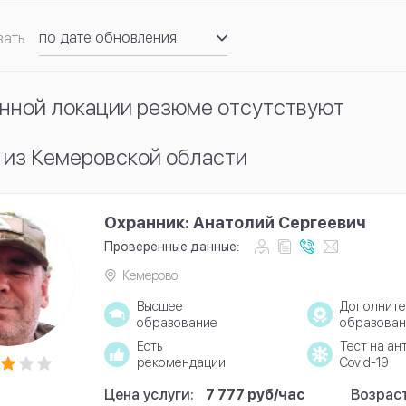
по дате обновления
вать
по рейтингу
нной локации резюме отсутствуют
 из Кемеровской области
Охранник: Анатолий Сергеевич
Проверенные данные:
Кемерово
Высшее
Дополните
образование
образован
Есть
Тест на ан
рекомендации
Covid-19
Цена услуги:
7 777 руб/час
Возраст