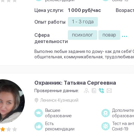
Цена услуги:
1 000 руб/час
Возраст
1 - 3 года
Опыт работы
...
психолог
повар
Сфера
деятельности
Выполню любые задания по дому- как для себя!
общительная, коммуникабельная, трудолюбивая
Охранник: Татьяна Сергеевна
Проверенные данные:
Ленинск-Кузнецкий
Высшее
Дополните
образование
образован
Есть
Тест на ан
рекомендации
Covid-19