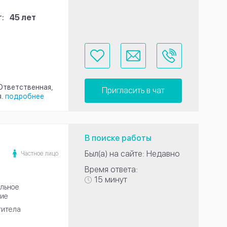
:
45 лет
 Ответственная,
Пригласить в чат
.
подробнее
В поиске работы
Был(а) на сайте: Недавно
Частное лицо
Время ответа:
15 минут
льное
ие
титела