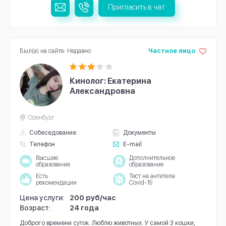
Пригласить в чат
Был(а) на сайте: Недавно
Частное лицо
Кинолог: Екатерина
Александровна
Оренбург
Собеседование
Документы
Телефон
E-mail
Высшее
Дополнительное
образование
образование
Есть
Тест на антитела
рекомендации
Covid-19
Цена услуги:
200 руб/час
Возраст:
24 года
Доброго времени суток. Люблю животных. У самой 3 кошки,