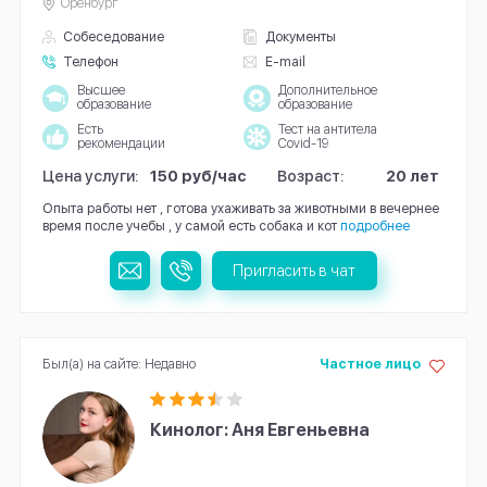
Оренбург
Собеседование
Документы
Телефон
E-mail
Высшее
Дополнительное
образование
образование
Есть
Тест на антитела
рекомендации
Covid-19
Цена услуги:
150 руб/час
Возраст:
20 лет
Опыта работы нет , готова ухаживать за животными в вечернее
время после учебы , у самой есть собака и кот
подробнее
Пригласить в чат
Был(а) на сайте: Недавно
Частное лицо
Кинолог: Аня Евгеньевна