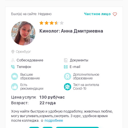
Был(а) на сайте: Недавно
Частное лицо
Кинолог: Анна Дмитриевна
Оренбург
Собеседование
Документы
Телефон
E-mail
Высшее
Дополнительное
образование
образование
Есть
Тест на антитела
рекомендации
Covid-19
Цена услуги:
130 руб/час
Возраст:
22 года
Хочу найти быструю и удобную подработку, животных люблю,
могу выгуливать,кормить,смотреть. 3 курс, удобное время
после колледжа. ☺
подробнее