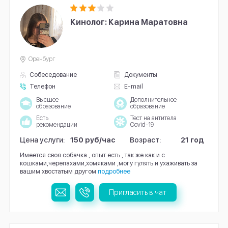
Кинолог: Карина Маратовна
Оренбург
Собеседование
Документы
Телефон
E-mail
Высшее
Дополнительное
образование
образование
Есть
Тест на антитела
рекомендации
Covid-19
Цена услуги:
150 руб/час
Возраст:
21 год
Имеется своя собачка , опыт есть , так же как и с
кошками,черепахами,хомяками ,могу гулять и ухаживать за
вашим хвостатым другом
подробнее
Пригласить в чат