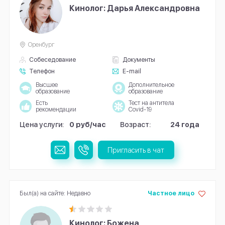
Кинолог: Дарья Александровна
Оренбург
Собеседование
Документы
Телефон
E-mail
Высшее
Дополнительное
образование
образование
Есть
Тест на антитела
рекомендации
Covid-19
Цена услуги:
0 руб/час
Возраст:
24 года
Пригласить в чат
Был(а) на сайте: Недавно
Частное лицо
Кинолог: Божена