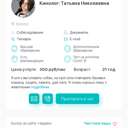
Кинолог: Татьяна Николаевна
Бузулук
Собеседование
Документы
Телефон
E-mail
Высшее
Дополнительное
образование
образование
Есть
Тест на антитела
рекомендации
Covid-19
Цена услуги:
300 руб/час
Возраст:
21 год
Я могу выгуливать собак, на прогулке повторить базовых
команд: сидеть, лежать, дай лапу. Я очень хорошо лежу с
животными
подробнее
Пригласить в чат
Был(а) на сайте: Недавно
Частное лицо