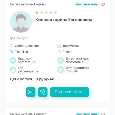
Был(а) на сайте: Недавно
Частное лицо
Кинолог: арина Евгеньевна
Оренбург
Собеседование
Документы
Телефон
E-mail
Высшее
Дополнительное
образование
образование
Есть
Тест на антитела
рекомендации
Covid-19
Цена услуги:
0 руб/час
Пригласить в чат
Был(а) на сайте: Недавно
Частное лицо