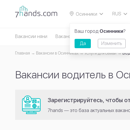
RUS
Осинники
EN
Ваш город
Осинники
?
Вакансии няни
Вакансии сиделки
Вакансии д
Да
Изменить
Главная
Вакансии в Осинниках
Услуги для семьи
Вод
Вакансии водитель в О
Зарегистрируйтесь, чтобы от
7hands — это база актуальных вакан