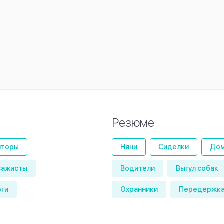
Резюме
иторы
Няни
Сиделки
Дом
сажисты
Водители
Выгул собак
оги
Охранники
Передержка