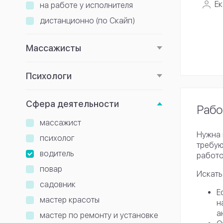
Ек
на работе у исполнителя
дистанционно (по Скайп)
Массажисты
Психологи
Сфера деятельности
Рабо
массажист
Нужна 
психолог
требую
водитель
работо
повар
Искать
садовник
Е
мастер красоты
н
а
мастер по ремонту и установке