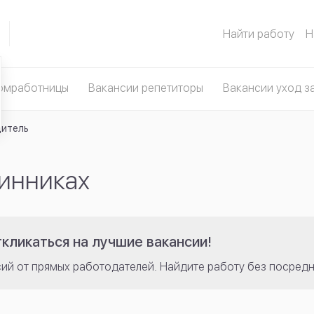
Найти работу
Н
омработницы
Вакансии репетиторы
Вакансии уход з
итель
синниках
кликаться на лучшие вакансии!
сий от прямых работодателей. Найдите работу без посредн