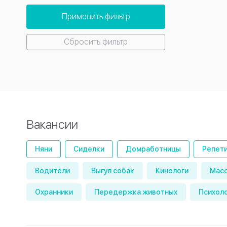
Применить фильтр
Сбросить фильтр
Вакансии
Няни
Сиделки
Домработницы
Репет
Водители
Выгул собак
Кинологи
Мас
Охранники
Передержка животных
Психол