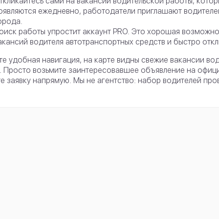
ткликайтесь сами на вакансии водительской работы, котор
оявляются ежедневно, работодатели приглашают водителей
орода.
оиск работы упростит аккаунт PRO. Это хорошая возможно
акансий водителя автотранспортных средств и быстро откл
те удобная навигация, на карте видны свежие вакансии во
 Просто возьмите заинтересовавшее объявление на офици
е заявку напрямую. Мы не агентство: набор водителей про