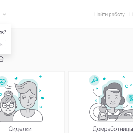
S
Найти работу
Н
ск
?
ь
е
Домработниц
Сиделки