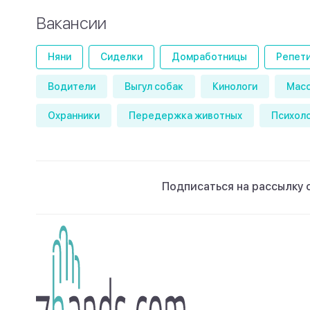
Вакансии
Няни
Сиделки
Домработницы
Репет
Водители
Выгул собак
Кинологи
Мас
Охранники
Передержка животных
Психол
Подписаться на рассылку 