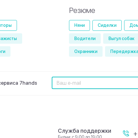
Резюме
иторы
Няни
Сиделки
Дом
сажисты
Водители
Выгул собак
оги
Охранники
Передержка
сервиса 7hands
Служба поддержки
+
Будни: с 9:00 до 19:00