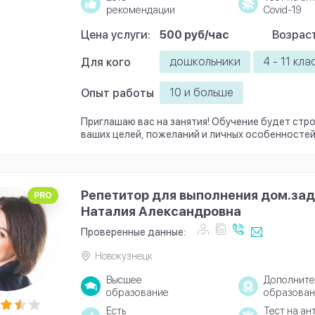
рекомендации
Covid-19
Цена услуги:
500 руб/час
Возраст
дошкольники
4 - 11 кла
Для кого
10 и больше
Опыт работы
Приглашаю вас на занятия! Обучение будет стро
ваших целей, пожеланий и личных особенностей
Репетитор для выполнения дом.зад
PRO
Наталия Александровна
Проверенные данные:
Новокузнецк
Высшее
Дополните
образование
образован
Есть
Тест на ан