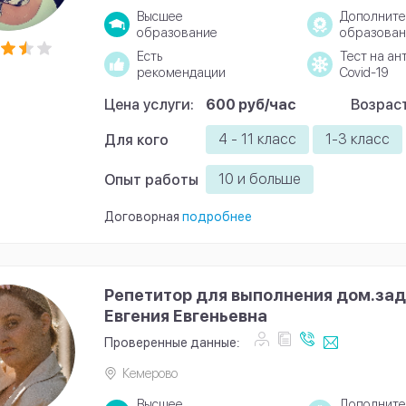
Высшее
Дополните
образование
образован
Есть
Тест на ан
рекомендации
Covid-19
Цена услуги:
600 руб/час
Возраст
4 - 11 класс
1-3 класс
Для кого
10 и больше
Опыт работы
Договорная
подробнее
Репетитор для выполнения дом.зад
Евгения Евгеньевна
Проверенные данные:
Кемерово
Высшее
Дополните