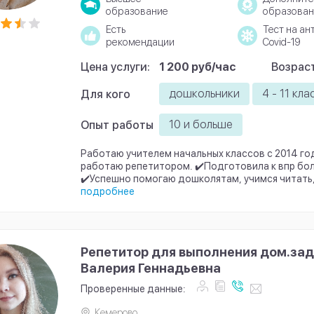
образование
образован
Есть
Тест на ан
рекомендации
Covid-19
Цена услуги:
1 200 руб/час
Возраст
дошкольники
4 - 11 кла
Для кого
10 и больше
Опыт работы
Работаю учителем начальных классов с 2014 год
работаю репетитором. ✔️Подготовила к впр бол
✔️Успешно помогаю дошколятам, учимся читать, 
подробнее
Репетитор для выполнения дом.зад
Валерия Геннадьевна
Проверенные данные:
Кемерово