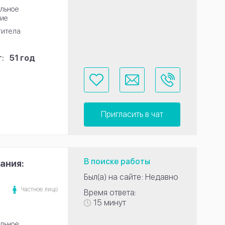
льное
ие
титела
:
51 год
Пригласить в чат
В поиске работы
ания:
Был(а) на сайте: Недавно
Частное лицо
Время ответа:
15 минут
льное