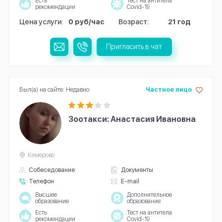
Есть
Тест на антитела
рекомендации
Covid-19
Цена услуги:
0 руб/час
Возраст:
21 год
Пригласить в чат
Был(а) на сайте: Недавно
Частное лицо
Зоотакси: Анастасия Ивановна
Кемерово
Собеседование
Документы
Телефон
E-mail
Высшее
Дополнительное
образование
образование
Есть
Тест на антитела
рекомендации
Covid-19