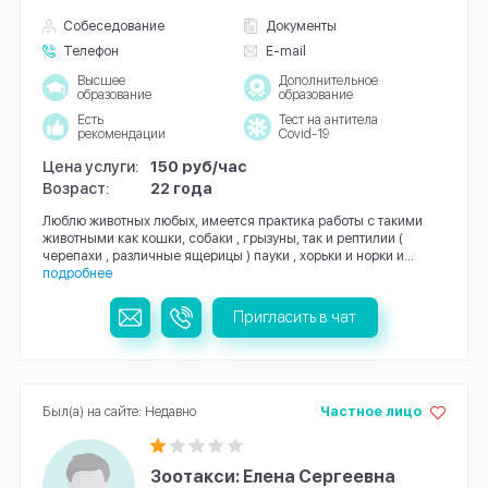
Собеседование
Документы
Телефон
E-mail
Высшее
Дополнительное
образование
образование
Есть
Тест на антитела
рекомендации
Covid-19
Цена услуги:
150 руб/час
Возраст:
22 года
Люблю животных любых, имеется практика работы с такими
животными как кошки, собаки , грызуны, так и рептилии (
черепахи , различные ящерицы ) пауки , хорьки и норки и...
подробнее
Пригласить в чат
Был(а) на сайте: Недавно
Частное лицо
Зоотакси: Елена Сергеевна