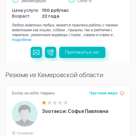
рекомендации
Covid-19
Цена услуги:
150 руб/час
Возраст:
22 года
Люблю животных любых, имеется практика работы с такими
животными как кошки, собаки , грызуны, так и рептилии (
черепахи , различные ящерицы ) пауки , хорьки и норки и...
подробнее
Пригласить в чат
Резюме из Кемеровской области
Был(а) на сайте: Недавно
Частное лицо
Зоотакси: Софья Павловна
Кемерово