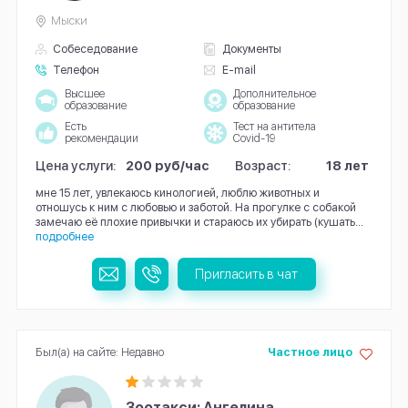
Мыски
Собеседование
Документы
Телефон
E-mail
Высшее
Дополнительное
образование
образование
Есть
Тест на антитела
рекомендации
Covid-19
Цена услуги:
200 руб/час
Возраст:
18 лет
мне 15 лет, увлекаюсь кинологией, люблю животных и
отношусь к ним с любовью и заботой. На прогулке с собакой
замечаю её плохие привычки и стараюсь их убирать (кушать...
подробнее
Пригласить в чат
Был(а) на сайте: Недавно
Частное лицо
Зоотакси: Ангелина