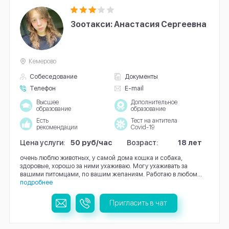
Зоотакси: Анастасия Сергеевна
Кемерово
Собеседование
Документы
Телефон
E-mail
Высшее
Дополнительное
образование
образование
Есть
Тест на антитела
рекомендации
Covid-19
Цена услуги:
50 руб/час
Возраст:
18 лет
очень люблю животных, у самой дома кошка и собака,
здоровые, хорошо за ними ухаживаю. Могу ухаживать за
вашими питомцами, по вашим желаниям. Работаю в любом...
подробнее
Пригласить в чат