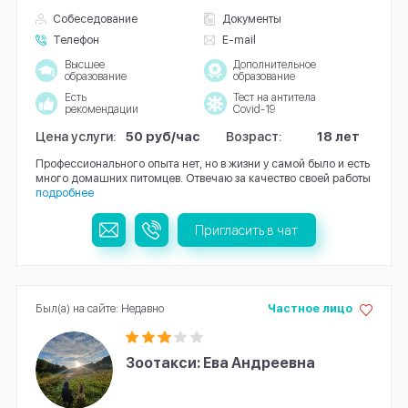
Собеседование
Документы
Телефон
E-mail
Высшее
Дополнительное
образование
образование
Есть
Тест на антитела
рекомендации
Covid-19
Цена услуги:
50 руб/час
Возраст:
18 лет
Профессионального опыта нет, но в жизни у самой было и есть
много домашних питомцев. Отвечаю за качество своей работы
подробнее
Пригласить в чат
Был(а) на сайте: Недавно
Частное лицо
Зоотакси: Ева Андреевна