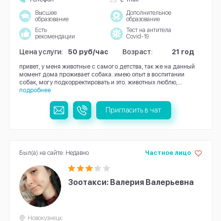
Высшее
Дополнительное
образование
образование
Есть
Тест на антитела
рекомендации
Covid-19
Цена услуги:
50 руб/час
Возраст:
21 год
привет, у меня животные с самого детства, так же на данный
момент дома проживает собака. имею опыт в воспитании
собак, могу подкорректировать и это. животных люблю,...
подробнее
Пригласить в чат
Был(а) на сайте: Недавно
Частное лицо
Зоотакси: Валерия Валерьевна
Новокузнецк