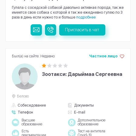
Гуляла с соседской собакой давольно активная порода, так же
имеется своя собака с которой я так же ежедневно гуляю по 3
раза в день если нужно то и больше
подробнее
Пригласить в чат
Был(а) на сайте: Недавно
Частное лицо
Зоотакси: Дарыймаа Сергеевна
Белово
Собеседование
Документы
Телефон
E-mail
Высшее
Дополнительное
образование
образование
Есть
Тест на антитела
рекомендации
Covid-19