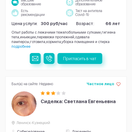
Высшее
Дополнительное
образование
образование
Есть
Тест на антитела
рекомендации
Covid-19
Цена услуги:
300 руб/час
Возраст:
66 лет
Опыт работы с лежачими тяжелобольными сутками,гигиена
тела,иньекции,перевязки пролежней,одевала
памперсы,готовила,кормила,уборка помещения и стирка
подробнее
Пригласить в чат
Был(а) на сайте: Недавно
Частное лицо
Сиделка: Светлана Евгеньевна
Ленинск-Кузнецкий
Собеседование
Документы