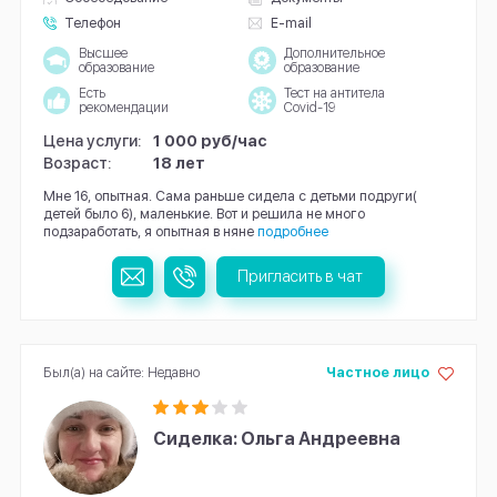
Телефон
E-mail
Высшее
Дополнительное
образование
образование
Есть
Тест на антитела
рекомендации
Covid-19
Цена услуги:
1 000 руб/час
Возраст:
18 лет
Мне 16, опытная. Сама раньше сидела с детьми подруги(
детей было 6), маленькие. Вот и решила не много
подзаработать, я опытная в няне
подробнее
Пригласить в чат
Был(а) на сайте: Недавно
Частное лицо
Сиделка: Ольга Андреевна