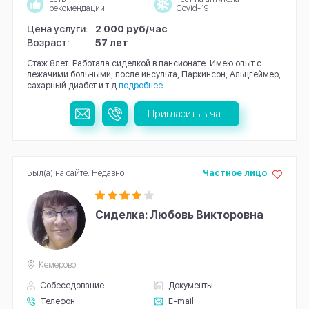
рекомендации
Covid-19
Цена услуги:
2 000 руб/час
Возраст:
57 лет
Стаж 8лет. Работала сиделкой в пансионате. Имею опыт с
лежачими больными, после инсульта, Паркинсон, Альцгеймер,
сахарный диабет и т.д
подробнее
Пригласить в чат
Был(а) на сайте: Недавно
Частное лицо
Сиделка: Любовь Викторовна
Кемерово
Собеседование
Документы
Телефон
E-mail