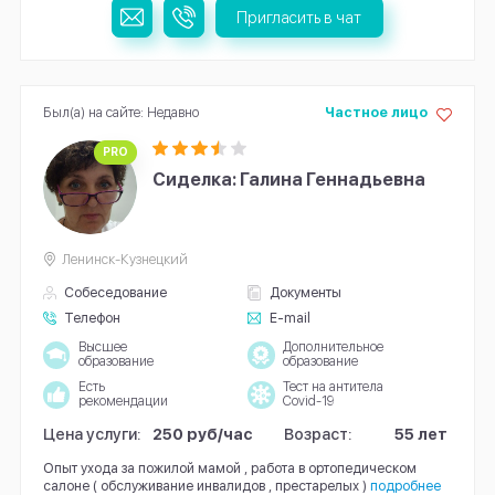
Пригласить в чат
Был(а) на сайте: Недавно
Частное лицо
PRO
Сиделка: Галина Геннадьевна
Ленинск-Кузнецкий
Собеседование
Документы
Телефон
E-mail
Высшее
Дополнительное
образование
образование
Есть
Тест на антитела
рекомендации
Covid-19
Цена услуги:
250 руб/час
Возраст:
55 лет
Опыт ухода за пожилой мамой , работа в ортопедическом
салоне ( обслуживание инвалидов , престарелых )
подробнее