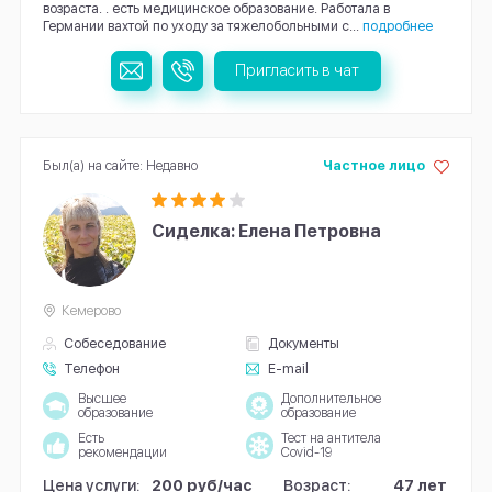
возраста. . есть медицинское образование. Работала в
Германии вахтой по уходу за тяжелобольными с...
подробнее
Пригласить в чат
Был(а) на сайте: Недавно
Частное лицо
Сиделка: Елена Петровна
Кемерово
Собеседование
Документы
Телефон
E-mail
Высшее
Дополнительное
образование
образование
Есть
Тест на антитела
рекомендации
Covid-19
Цена услуги:
200 руб/час
Возраст:
47 лет