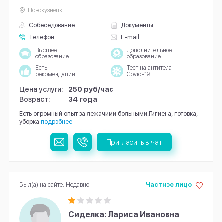
Новокузнецк
Собеседование
Документы
Телефон
E-mail
Высшее
Дополнительное
образование
образование
Есть
Тест на антитела
рекомендации
Covid-19
Цена услуги:
250 руб/час
Возраст:
34 года
Есть огромный опыт за лежачими больными.Гигиена, готовка,
уборка
подробнее
Пригласить в чат
Был(а) на сайте: Недавно
Частное лицо
Сиделка: Лариса Ивановна