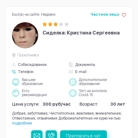
Был(а) на сайте: Недавно
Частное лицо
Сиделка: Кристина Сергеевна
Прокопьевск
Собеседование
Документы
Телефон
E-mail
Высшее
Дополнительное
образование
образование
Есть
Тест на антитела
рекомендации
Covid-19
Цена услуги:
300 руб/час
Возраст:
30 лет
Добрая, заботливая, Чистоплотная, вежливая, внимательная,
Отвестаеная, отзывчивая Доброжилателтная не курю не пью
подробнее
Пригласить в чат