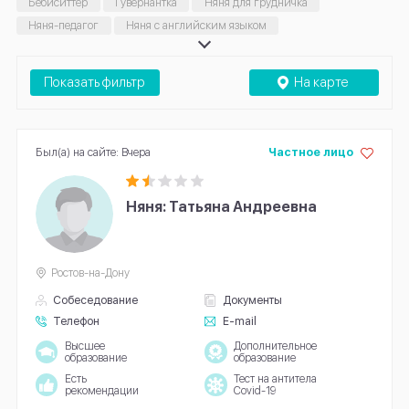
Бебиситтер
Гувернантка
Няня для грудничка
Няня-педагог
Няня с английским языком
Няня для ребёнка-инвалида
Сопровождающая няня
Няня на час
Няня на полный день
Показать фильтр
На карте
Был(а) на сайте: Вчера
Частное лицо
Няня: Татьяна Андреевна
Ростов-на-Дону
Собеседование
Документы
Телефон
E-mail
Высшее
Дополнительное
образование
образование
Есть
Тест на антитела
рекомендации
Covid-19