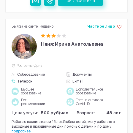
Пригласить в чат
Был(а) на сайте: Недавно
Частное лицо
Няня: Ирина Анатольевна
Ростов-на-Дону
Собеседование
Документы
Телефон
E-mail
Высшее
Дополнительное
образование
образование
Есть
Тест на антитела
рекомендации
Covid-19
Цена услуги:
500 руб/час
Возраст:
48 лет
Работаю воспитателем 15 лет.Люблю детей, могу работать в
выходные и праздничные дни,помочь с детьми и по дому
подробнее