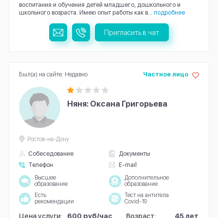
воспитания и обучения детей младшего, дошкольного и
школьного возраста. Имею опыт работы как в...
подробнее
Пригласить в чат
Был(а) на сайте: Недавно
Частное лицо
Няня: Оксана Григорьева
Ростов-на-Дону
Собеседование
Документы
Телефон
E-mail
Высшее
Дополнительное
образование
образование
Есть
Тест на антитела
рекомендации
Covid-19
Цена услуги:
600 руб/час
Возраст:
45 лет