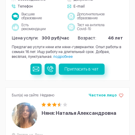
Телефон
E-mail
Высшее
Дополнительное
образование
образование
Есть
Тест на антитела
рекомендации
Covid-19
Цена услуги:
300 руб/час
Возраст:
46 лет
Предлагаю услуги няни или няни-гувернантки. Опыт работы в
семьях 16 лет. Ищу работу на длительный срок. Добрая,
весёлая, пунктуальная.
подробнее
Пригласить в чат
Был(а) на сайте: Недавно
Частное лицо
Няня: Наталья Александровна
Ростов-на-Дону