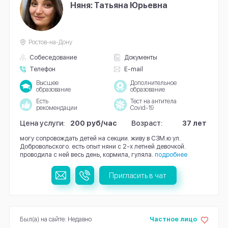
Няня: Татьяна Юрьевна
Ростов-на-Дону
Собеседование
Документы
Телефон
E-mail
Высшее
Дополнительное
образование
образование
Есть
Тест на антитела
рекомендации
Covid-19
Цена услуги:
200 руб/час
Возраст:
37 лет
могу сопровождать детей на секции. живу в СЗМ.ю ул.
Добровольского. есть опыт няни с 2-х летней девочкой.
проводила с ней весь день, кормила, гуляла.
подробнее
Пригласить в чат
Был(а) на сайте: Недавно
Частное лицо