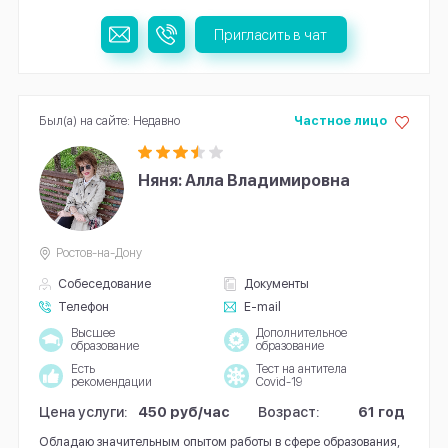
Пригласить в чат
Был(а) на сайте: Недавно
Частное лицо
Няня: Алла Владимировна
Ростов-на-Дону
Собеседование
Документы
Телефон
E-mail
Высшее
Дополнительное
образование
образование
Есть
Тест на антитела
рекомендации
Covid-19
Цена услуги:
450 руб/час
Возраст:
61 год
Обладаю значительным опытом работы в сфере образования,