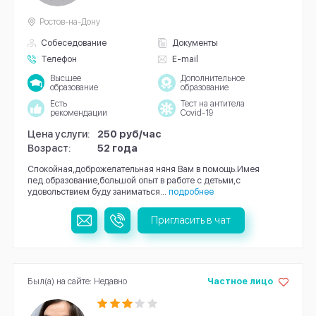
Ростов-на-Дону
Собеседование
Документы
Телефон
E-mail
Высшее
Дополнительное
образование
образование
Есть
Тест на антитела
рекомендации
Covid-19
Цена услуги:
250 руб/час
Возраст:
52 года
Спокойная,доброжелательная няня Вам в помощь.Имея
пед.образование,большой опыт в работе с детьми,с
удовольствием буду заниматься...
подробнее
Пригласить в чат
Был(а) на сайте: Недавно
Частное лицо