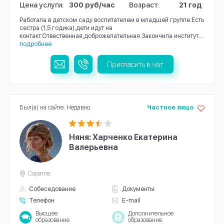
Цена услуги:
300 руб/час
Возраст:
21 год
Работала в детском саду воспитателем в младшей группе.Есть
сестра (1,5 годика),дети идут на
контакт.Отвественная,доброжелательная.Закончила институт...
подробнее
Пригласить в чат
Был(а) на сайте: Недавно
Частное лицо
Няня: Харченко Екатерина
Валерьевна
Саратов
Собеседование
Документы
Телефон
E-mail
Высшее
Дополнительное
образование
образование