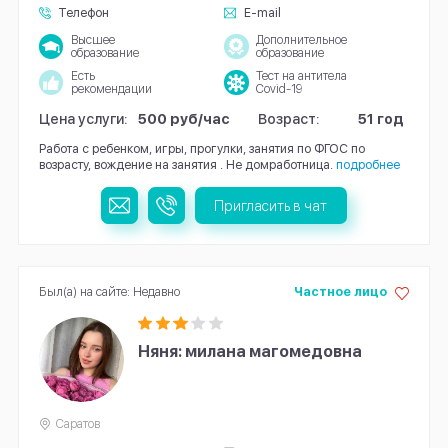
Телефон
E-mail
Высшее
Дополнительное
образование
образование
Есть
Тест на антитела
рекомендации
Covid-19
Цена услуги:
500 руб/час
Возраст:
51 год
Работа с ребенком, игры, прогулки, занятия по ФГОС по
возрасту, вождение на занятия . Не домработница.
подробнее
Пригласить в чат
Был(а) на сайте: Недавно
Частное лицо
Няня: милана магомедовна
Саратов