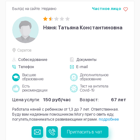
Был(а) на сайте: Недавно
Частное лицо
Няня: Татьяна Константиновна
Саратов
Собеседование
Документы
Телефон
E-mail
Высшее
Дополнительное
образование
образование
Есть
Тест на антитела
рекомендации
Covid-19
Цена услуги:
150 руб/час
Возраст:
67 лет
Работала няней с ребенком от 1,3 до 7 лет. Ответственная.
Буду вам надеэным помошником.Могу приго овить еду,
погулять,позаниматься развивающими играми.
подробнее
Пригласить в чат