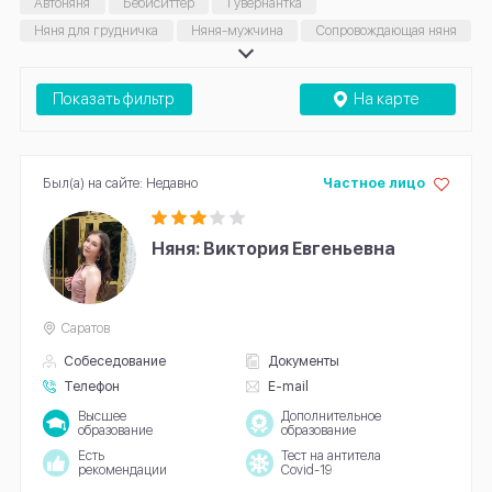
Автоняня
Бебиситтер
Гувернантка
Няня для грудничка
Няня-мужчина
Сопровождающая няня
Няня на час
Показать фильтр
На карте
Был(а) на сайте: Недавно
Частное лицо
Няня: Виктория Евгеньевна
Саратов
Собеседование
Документы
Телефон
E-mail
Высшее
Дополнительное
образование
образование
Есть
Тест на антитела
рекомендации
Covid-19