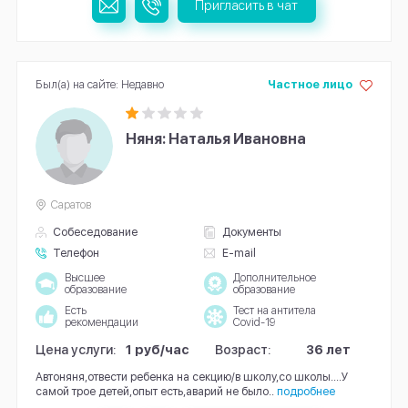
Пригласить в чат
Был(а) на сайте: Недавно
Частное лицо
Няня: Наталья Ивановна
Саратов
Собеседование
Документы
Телефон
E-mail
Высшее
Дополнительное
образование
образование
Есть
Тест на антитела
рекомендации
Covid-19
Цена услуги:
1 руб/час
Возраст:
36 лет
Автоняня,отвести ребенка на секцию/в школу,со школы....У
самой трое детей,опыт есть,аварий не было..
подробнее