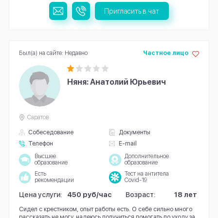
Пригласить в чат
Был(а) на сайте: Недавно
Частное лицо
Няня: Анатолий Юрьевич
Саратов
Собеседование
Документы
Телефон
E-mail
Высшее
Дополнительное
образование
образование
Есть
Тест на антитела
рекомендации
Covid-19
Цена услуги:
450 руб/час
Возраст:
18 лет
Сидел с крестником, опыт работы есть. О себе сильно много
рассказать не могу, надеюсь получиться помогать по уходу за