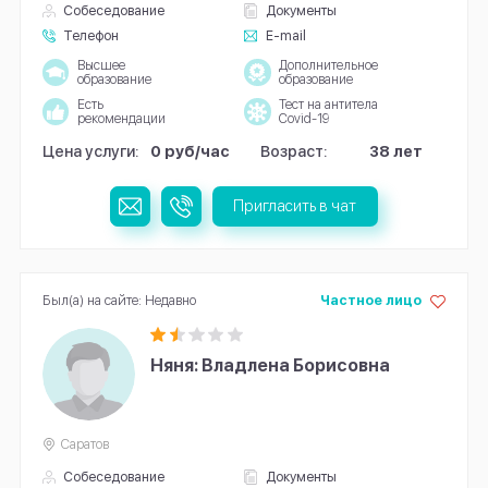
Собеседование
Документы
Телефон
E-mail
Высшее
Дополнительное
образование
образование
Есть
Тест на антитела
рекомендации
Covid-19
Цена услуги:
0 руб/час
Возраст:
38 лет
Пригласить в чат
Был(а) на сайте: Недавно
Частное лицо
Няня: Владлена Борисовна
Саратов
Собеседование
Документы