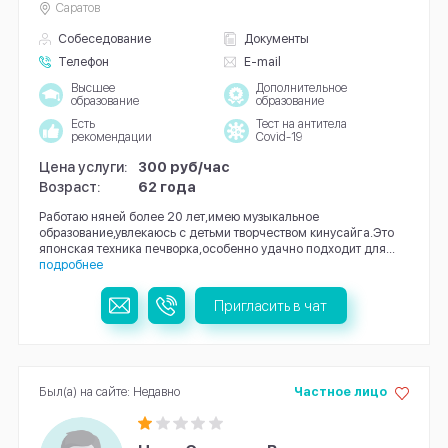
Саратов
Собеседование
Документы
Телефон
E-mail
Высшее
Дополнительное
образование
образование
Есть
Тест на антитела
рекомендации
Covid-19
Цена услуги:
300 руб/час
Возраст:
62 года
Работаю няней более 20 лет,имею музыкальное
образование,увлекаюсь с детьми творчеством кинусайга.Это
японская техника печворка,особенно удачно подходит для...
подробнее
Пригласить в чат
Был(а) на сайте: Недавно
Частное лицо