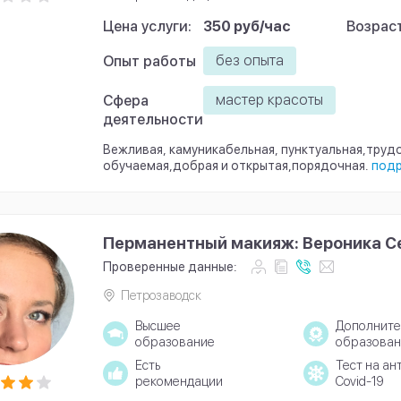
Цена услуги:
350 руб/час
Возраст
без опыта
Опыт работы
мастер красоты
Сфера
деятельности
Вежливая, камуникабельная, пунктуальная,труд
обучаемая,добрая и открытая,порядочная.
под
Перманентный макияж: Вероника С
Проверенные данные:
Петрозаводск
Высшее
Дополните
образование
образован
Есть
Тест на ан
рекомендации
Covid-19