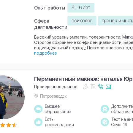
4 - 6 лет
Опыт работы
психолог
тренер и инс
Сфера
деятельности
Высокий уровень эмпатии, толерантности; Мягки
Строгое сохранение конфиденциальности; Бер
индивидуальный подход; Психологическая подд
подробнее
Перманентный макияж: наталья Юр
Проверенные данные:
Петрозаводск
Высшее
Дополните
образование
образован
Есть
Тест на ан
рекомендации
Covid-19