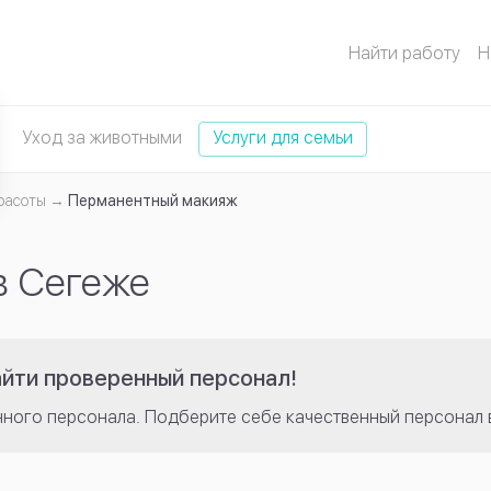
Найти работу
Н
Уход за животными
Услуги для семьи
расоты
Перманентный макияж
в Сегеже
айти проверенный персонал!
нного персонала. Подберите себе качественный персонал 