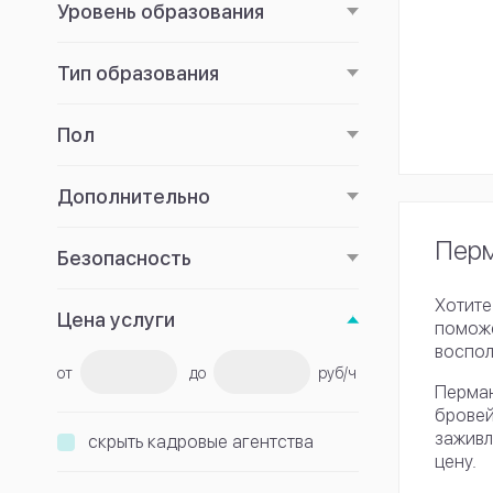
Уровень образования
Тип образования
Пол
Дополнительно
Перм
Безопасность
Хотите
Цена услуги
поможе
воспол
от
до
руб/ч
Перман
бровей
заживл
скрыть кадровые агентства
цену.