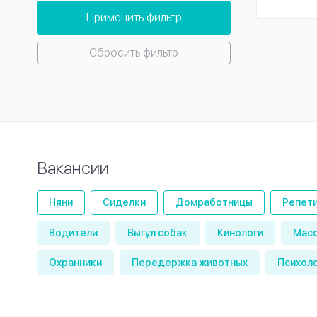
Применить фильтр
Сбросить фильтр
Вакансии
Няни
Сиделки
Домработницы
Репет
Водители
Выгул собак
Кинологи
Мас
Охранники
Передержка животных
Психол