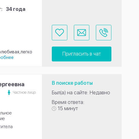
:
34 года
олюбивая,легко
Пригласить в чат
робнее
В поиске работы
ергеевна
Был(а) на сайте: Недавно
Частное лицо
Время ответа:
15 минут
льное
ие
титела