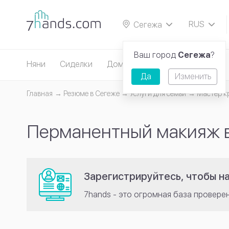
RUS
Сегежа
EN
Ваш город
Сегежа
?
Няни
Сиделки
Домработницы
Репетиторы
Да
Изменить
Главная
Резюме в Сегеже
Услуги для семьи
Мастер к
Перманентный макияж 
Зарегистрируйтесь, чтобы н
7hands - это огромная база провере