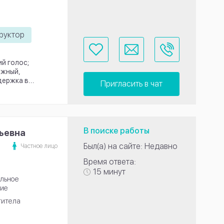
труктор
й голос;
ежный,
ержка в...
Пригласить в чат
В поиске работы
ьевна
Был(а) на сайте: Недавно
Частное лицо
Время ответа:
15 минут
льное
ие
титела