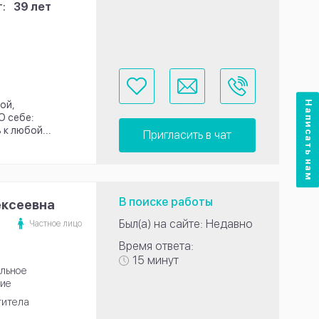
:
39 лет
Написать нам
ой,
О себе:
к любой...
Пригласить в чат
В поиске работы
ексеевна
Был(а) на сайте: Недавно
Частное лицо
Время ответа:
15 минут
льное
ие
титела