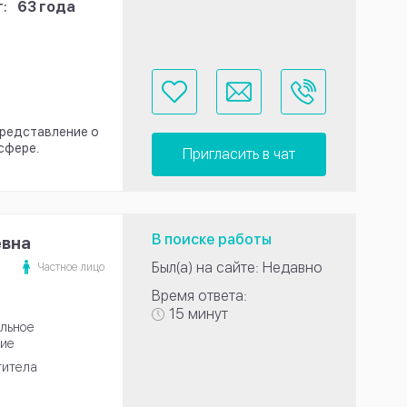
:
63 года
представление о
сфере.
Пригласить в чат
В поиске работы
евна
Был(а) на сайте: Недавно
Частное лицо
Время ответа:
15 минут
льное
ие
титела