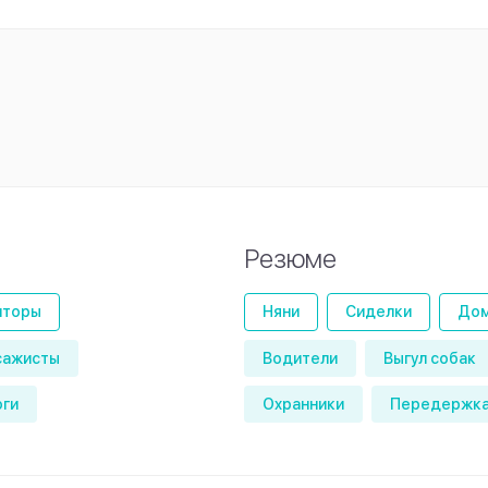
Резюме
иторы
Няни
Сиделки
Дом
сажисты
Водители
Выгул собак
оги
Охранники
Передержка