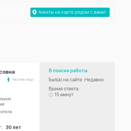
Анкеты на карте рядом с вами!
В поиске работы
совна
Был(а) на сайте: Недавно
Частное лицо
Время ответа:
15 минут
льное
ие
титела
:
30 лет