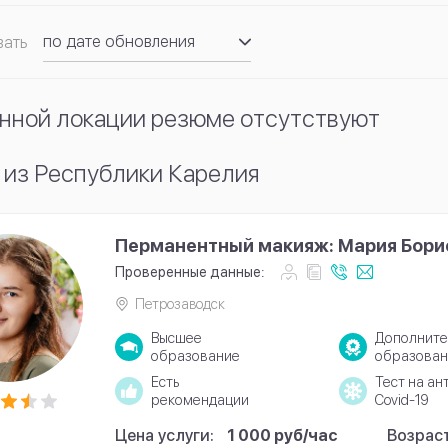
по дате обновления
вать
по рейтингу
нной локации резюме отсутствуют
 из Республики Карелия
Перманентный макияж: Мария Бори
Проверенные данные:
Петрозаводск
Высшее
Дополните
образование
образован
Есть
Тест на ан
рекомендации
Covid-19
Цена услуги:
1 000 руб/час
Возраст