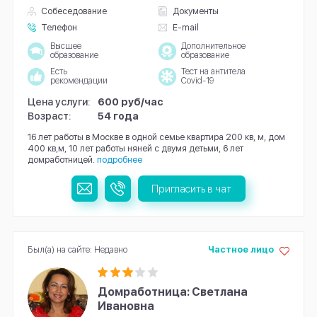
Собеседование
Документы
Телефон
E-mail
Высшее
Дополнительное
образование
образование
Есть
Тест на антитела
рекомендации
Covid-19
Цена услуги:
600 руб/час
Возраст:
54 года
16 лет работы в Москве в одной семье квартира 200 кв, м, дом
400 кв,м, 10 лет работы няней с двумя детьми, 6 лет
домработницей.
подробнее
Пригласить в чат
Был(а) на сайте: Недавно
Частное лицо
Домработница: Светлана
Ивановна