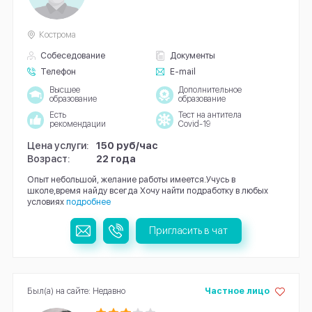
Кострома
Собеседование
Документы
Телефон
E-mail
Высшее
Дополнительное
образование
образование
Есть
Тест на антитела
рекомендации
Covid-19
Цена услуги:
150 руб/час
Возраст:
22 года
Опыт небольшой, желание работы имеется.Учусь в
школе,время найду всегда Хочу найти подработку в любых
условиях
подробнее
Пригласить в чат
Был(а) на сайте: Недавно
Частное лицо