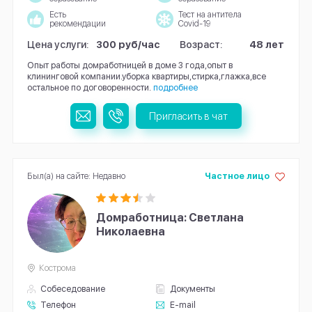
Есть
Тест на антитела
рекомендации
Covid-19
Цена услуги:
300 руб/час
Возраст:
48 лет
Опыт работы домработницей в доме 3 года,опыт в
клининговой компании.уборка квартиры,стирка,глажка,все
остальное по договоренности.
подробнее
Пригласить в чат
Был(а) на сайте: Недавно
Частное лицо
Домработница: Светлана
Николаевна
Кострома
Собеседование
Документы
Телефон
E-mail