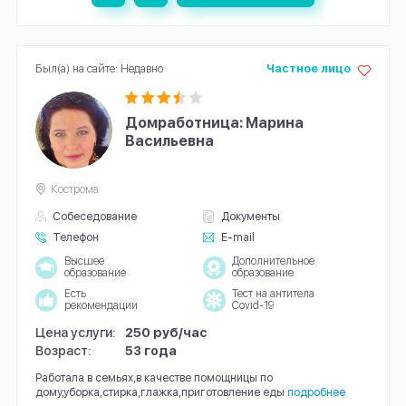
Был(а) на сайте: Недавно
Частное лицо
Домработница: Марина
Васильевна
Кострома
Собеседование
Документы
Телефон
E-mail
Высшее
Дополнительное
образование
образование
Есть
Тест на антитела
рекомендации
Covid-19
Цена услуги:
250 руб/час
Возраст:
53 года
Работала в семьях,в качестве помощницы по
дому,уборка,стирка,глажка,приготовление еды
подробнее