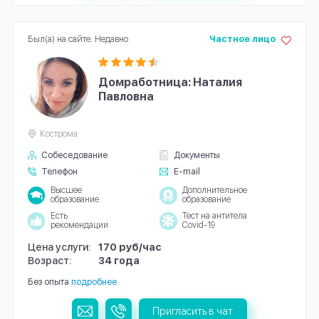
Был(а) на сайте: Недавно
Частное лицо
Домработница: Наталия
Павловна
Кострома
Собеседование
Документы
Телефон
E-mail
Высшее
Дополнительное
образование
образование
Есть
Тест на антитела
рекомендации
Covid-19
Цена услуги:
170 руб/час
Возраст:
34 года
Без опыта
подробнее
Пригласить в чат