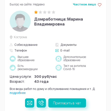
Был(а) на сайте: Недавно
Частное лицо
Домработница: Марина
Владимировна
Кострома
Собеседование
Документы
Телефон
E-mail
Высшее
Дополнительное
образование
образование
Есть
Тест на антитела
рекомендации
Covid-19
Цена услуги:
300 руб/час
Возраст:
43 года
Все виды работ по дому и обслуживанию помещения и т. Д.
подробнее
Пригласить в чат