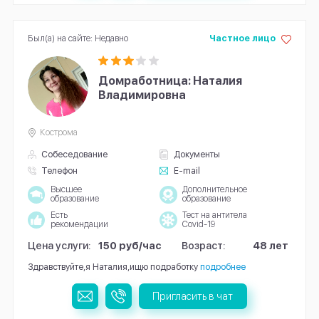
Был(а) на сайте: Недавно
Частное лицо
Домработница: Наталия
Владимировна
Кострома
Собеседование
Документы
Телефон
E-mail
Высшее
Дополнительное
образование
образование
Есть
Тест на антитела
рекомендации
Covid-19
Цена услуги:
150 руб/час
Возраст:
48 лет
Здравствуйте,я Наталия,ищю подработку
подробнее
Пригласить в чат