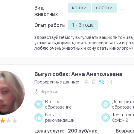
...
кошки
собаки
Вид
животных
1 - 3 года
Опыт работы
здравствуйте! могу выгуливать ваших питомцев,
ухаживать,кормить,поить,дрессировать и играть
люблю очень животных и хочу стать кинологом)
Выгул собак: Анна Анатольевна
Проверенные данные:
Черкесск
Высшее
Дополните
образование
образован
Есть
Тест на ан
рекомендации
Covid-19
Цена услуги:
200 руб/час
Возраст