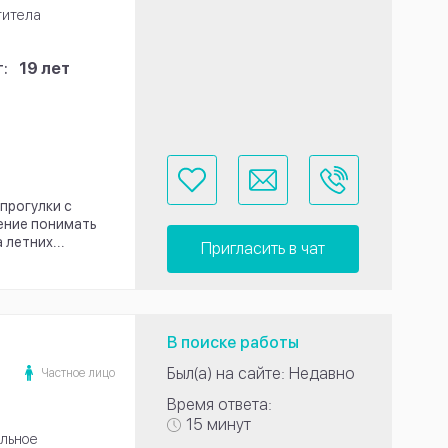
титела
:
19 лет
прогулки с
мение понимать
 летних...
Пригласить в чат
В поиске работы
Был(а) на сайте: Недавно
Частное лицо
Время ответа:
15 минут
льное