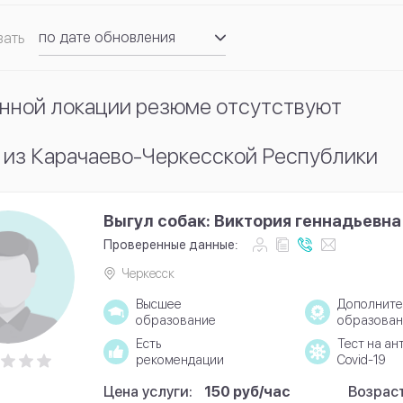
по дате обновления
вать
по рейтингу
нной локации резюме отсутствуют
 из Карачаево-Черкесской Республики
Выгул собак: Виктория геннадьевна
Проверенные данные:
Черкесск
Высшее
Дополните
образование
образован
Есть
Тест на ан
рекомендации
Covid-19
Цена услуги:
150 руб/час
Возраст