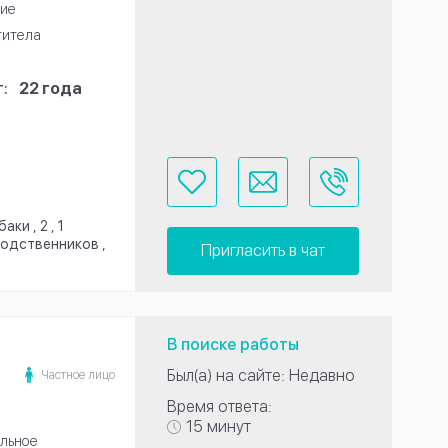
ие
титела
:
22 года
ки , 2 , 1
родственников ,
Пригласить в чат
В поиске работы
Был(а) на сайте: Недавно
Частное лицо
Время ответа:
15 минут
льное