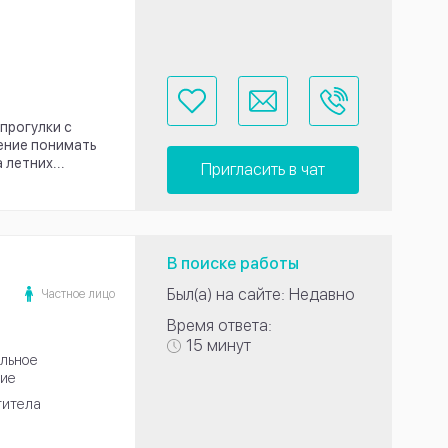
прогулки с
мение понимать
 летних...
Пригласить в чат
В поиске работы
Был(а) на сайте: Недавно
Частное лицо
Время ответа:
15 минут
льное
ие
титела