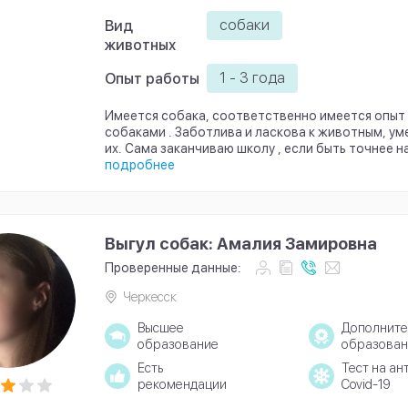
собаки
Вид
животных
1 - 3 года
Опыт работы
Имеется собака, соответственно имеется опыт 
собаками . Заботлива и ласкова к животным, у
их. Сама заканчиваю школу , если быть точнее на
подробнее
Выгул собак: Амалия Замировна
Проверенные данные:
Черкесск
Высшее
Дополните
образование
образован
Есть
Тест на ан
рекомендации
Covid-19