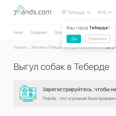
RUS
Теберда
EN
Ваш город
Теберда
?
Няни
Сиделки
Домработницы
Репетиторы
Да
Изменить
Главная
Резюме в Теберде
Уход за животными
Выгул
Выгул собак в Теберде
Зарегистрируйтесь, чтобы н
7hands - это огромная база провере