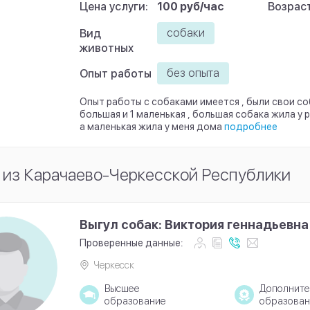
Цена услуги:
100 руб/час
Возраст
собаки
Вид
животных
без опыта
Опыт работы
Опыт работы с собаками имеется , были свои соба
большая и 1 маленькая , большая собака жила у 
а маленькая жила у меня дома
подробнее
 из Карачаево-Черкесской Республики
Выгул собак: Виктория геннадьевна
Проверенные данные:
Черкесск
Высшее
Дополните
образование
образован