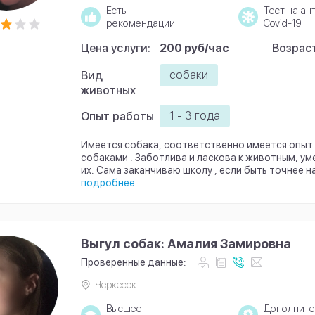
Есть
Тест на ан
рекомендации
Covid-19
Цена услуги:
200 руб/час
Возраст
собаки
Вид
животных
1 - 3 года
Опыт работы
Имеется собака, соответственно имеется опыт 
собаками . Заботлива и ласкова к животным, у
их. Сама заканчиваю школу , если быть точнее на
подробнее
Выгул собак: Амалия Замировна
Проверенные данные:
Черкесск
Высшее
Дополните