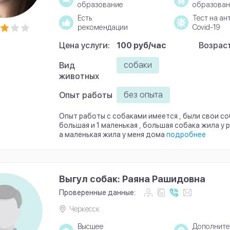
образование
образован
Есть
Тест на ан
рекомендации
Covid-19
Цена услуги:
100 руб/час
Возраст
собаки
Вид
животных
без опыта
Опыт работы
Опыт работы с собаками имеется , были свои соба
большая и 1 маленькая , большая собака жила у 
а маленькая жила у меня дома
подробнее
Выгул собак: Раяна Рашидовна
Проверенные данные:
Черкесск
Высшее
Дополните