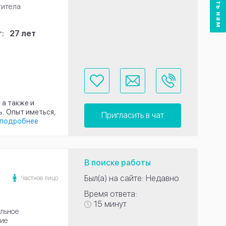
титела
:
27 лет
 а также и
. Опыт иметься,
Пригласить в чат
подробнее
В поиске работы
Был(а) на сайте: Недавно
Частное лицо
Время ответа:
15 минут
льное
ие