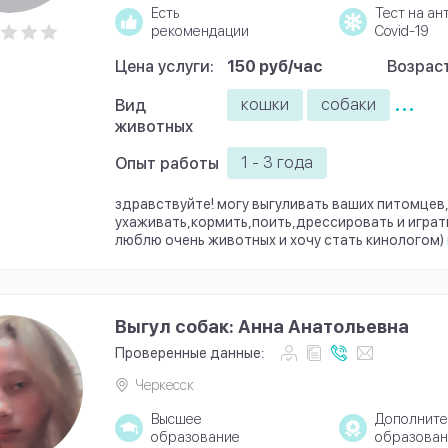
Есть
Тест на ан
рекомендации
Covid-19
Цена услуги:
150 руб/час
Возраст
...
кошки
собаки
Вид
животных
1 - 3 года
Опыт работы
здравствуйте! могу выгуливать ваших питомцев,
ухаживать,кормить,поить,дрессировать и играть
люблю очень животных и хочу стать кинологом)
Выгул собак: Анна Анатольевна
Проверенные данные:
Черкесск
Высшее
Дополните
образование
образован