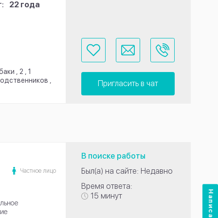
:
22 года
ки , 2 , 1
родственников ,
Пригласить в чат
В поиске работы
Был(а) на сайте: Недавно
Частное лицо
Время ответа:
Написать нам
15 минут
льное
ие