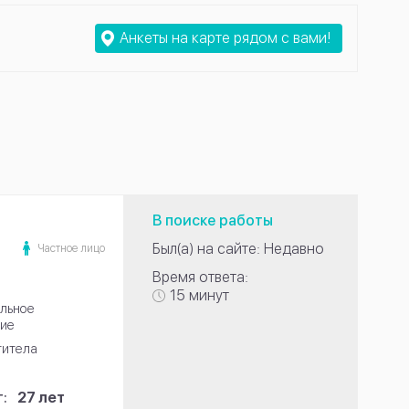
Анкеты на карте рядом с вами!
В поиске работы
Был(а) на сайте: Недавно
Частное лицо
Время ответа:
15 минут
льное
ие
титела
:
27 лет