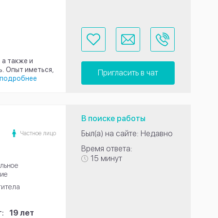
 а также и
. Опыт иметься,
Пригласить в чат
подробнее
В поиске работы
Был(а) на сайте: Недавно
Частное лицо
Время ответа:
15 минут
льное
ие
титела
:
19 лет