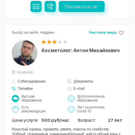
Пригласить в чат
Был(а) на сайте: Недавно
Частное лицо
Косметолог: Антон Михайлович
Кемерово
Собеседование
Документы
Телефон
E-mail
Высшее
Дополнительное
образование
образование
Есть
Тест на антитела
рекомендации
Covid-19
Цена услуги:
500 руб/час
Возраст:
27 лет
Рукастый парень, привезти, увезти, помочь по хозяйству.
Добрый, отзывчивый, коммуникабельный, найду общий язык с