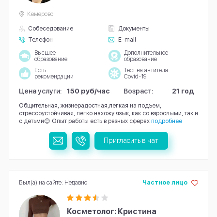
Кемерово
Собеседование
Документы
Телефон
E-mail
Высшее
Дополнительное
образование
образование
Есть
Тест на антитела
рекомендации
Covid-19
Цена услуги:
150 руб/час
Возраст:
21 год
Общительная, жизнерадостная,легкая на подъем,
стрессоустойчивая, легко нахожу язык, как со взрослыми, так и
с детьми😊 Опыт работы есть в разных сферах
подробнее
Пригласить в чат
Был(а) на сайте: Недавно
Частное лицо
Косметолог: Кристина