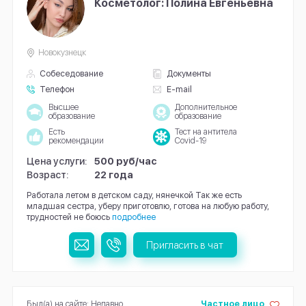
Косметолог: Полина Евгеньевна
Новокузнецк
Собеседование
Документы
Телефон
E-mail
Высшее
Дополнительное
образование
образование
Есть
Тест на антитела
рекомендации
Covid-19
Цена услуги:
500 руб/час
Возраст:
22 года
Работала летом в детском саду, нянечкой Так же есть
младшая сестра, уберу приготовлю, готова на любую работу,
трудностей не боюсь
подробнее
Пригласить в чат
Был(а) на сайте: Недавно
Частное лицо