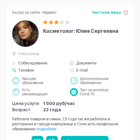
Был(а) на сайте: Недавно
Частное лицо
Косметолог: Юлия Сергеевна
Новокузнецк
Собеседование
Документы
Телефон
E-mail
Высшее
Дополнительное
образование
образование
Есть
Тест на антитела
рекомендации
Covid-19
Цена услуги:
1 500 руб/час
Возраст:
22 года
Работала поваром в семье ,1,5 года так же работала в
ресторанах в городе новлкузнецк и Сочи есть профильное
образование
подробнее