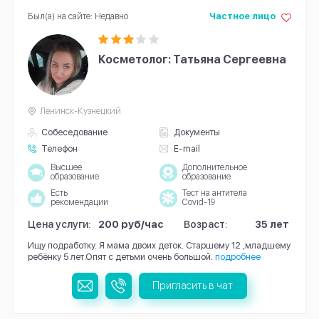
Был(а) на сайте: Недавно
Частное лицо
Косметолог: Татьяна Сергеевна
Ленинск-Кузнецкий
Собеседование
Документы
Телефон
E-mail
Высшее
Дополнительное
образование
образование
Есть
Тест на антитела
рекомендации
Covid-19
Цена услуги:
200 руб/час
Возраст:
35 лет
Ищу подработку. Я мама двоих деток. Старшему 12 ,младшему
ребёнку 5 лет.Опят с детьми очень большой.
подробнее
Пригласить в чат