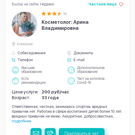
Был(а) на сайте: Недавно
Частное лицо
Косметолог: Арина
Владимировна
Кемерово
Собеседование
Документы
Телефон
E-mail
Высшее
Дополнительное
образование
образование
Есть
Тест на антитела
рекомендации
Covid-19
Цена услуги:
200 руб/час
Возраст:
33 года
Ответственная, честная, занимаюсь спортом, вредных
привычек нет. Работаю в сфере воспитания детей более 10 лет.
вредных привычек не имею. Аккуратная, добросовестная,...
подробнее
Пригласить в чат