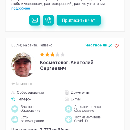
любым человеком, разносторонний , разные увлечения
подробнее
Пригласить в чат
Был(а) на сайте: Недавно
Частное лицо
Косметолог: Анатолий
Сергеевич
Кемерово
Собеседование
Документы
Телефон
E-mail
Высшее
Дополнительное
образование
образование
Есть
Тест на антитела
рекомендации
Covid-19
Цена услуги:
7 777 руб/час