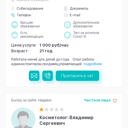
Собеседование
Документы
Телефон
E-mail
Высшее
Дополнительное
образование
образование
Есть
Тест на антитела
рекомендации
Covid-19
Цена услуги:
1 000 руб/час
Возраст:
21 год
Работала няней для детей до года. . Опыт работы
администратором,продавец,управляющий.
подробнее
Пригласить в чат
Был(а) на сайте: Недавно
Частное лицо
Косметолог: Владимир
Сергеевич