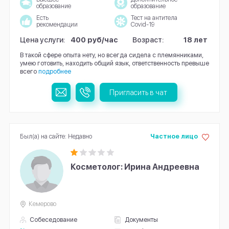
образование
образование
Есть
Тест на антитела
рекомендации
Covid-19
Цена услуги:
400 руб/час
Возраст:
18 лет
В такой сфере опыта нету, но всегда сидела с племянниками,
умею готовить, находить общий язык, ответственность превыше
всего
подробнее
Пригласить в чат
Был(а) на сайте: Недавно
Частное лицо
Косметолог: Ирина Андреевна
Кемерово
Собеседование
Документы