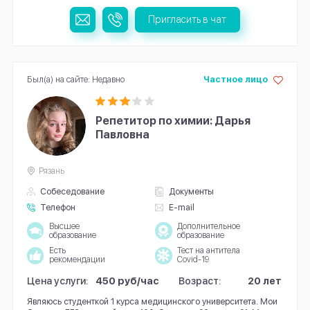
Пригласить в чат
Был(а) на сайте: Недавно
Частное лицо
Репетитор по химии: Дарья
Павловна
Рязань
Собеседование
Документы
Телефон
E-mail
Высшее
Дополнительное
образование
образование
Есть
Тест на антитела
рекомендации
Covid-19
Цена услуги:
450 руб/час
Возраст:
20 лет
Являюсь студенткой 1 курса медицинского университета. Мои