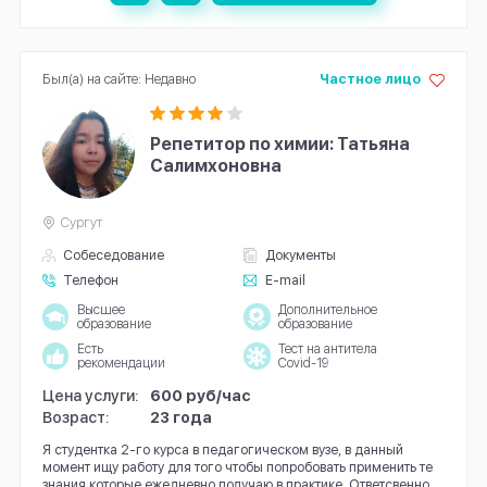
Был(а) на сайте: Недавно
Частное лицо
Репетитор по химии: Татьяна
Салимхоновна
Сургут
Собеседование
Документы
Телефон
E-mail
Высшее
Дополнительное
образование
образование
Есть
Тест на антитела
рекомендации
Covid-19
Цена услуги:
600 руб/час
Возраст:
23 года
Я студентка 2-го курса в педагогическом вузе, в данный
момент ищу работу для того чтобы попробовать применить те
знания которые ежедневно получаю в практике. Ответсвенно...