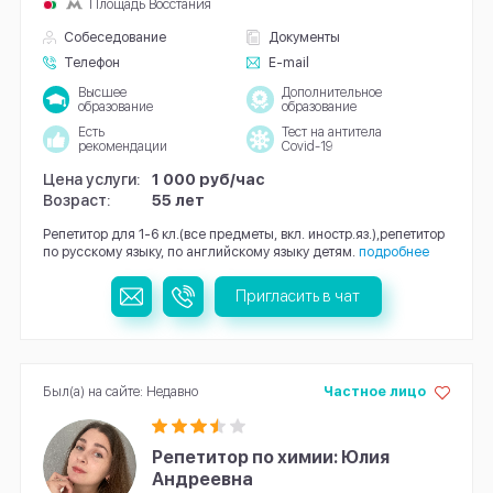
Площадь Восстания
Собеседование
Документы
Телефон
E-mail
Высшее
Дополнительное
образование
образование
Есть
Тест на антитела
рекомендации
Covid-19
Цена услуги:
1 000 руб/час
Возраст:
55 лет
Репетитор для 1-6 кл.(все предметы, вкл. иностр.яз.),репетитор
по русскому языку, по английскому языку детям.
подробнее
Пригласить в чат
Был(а) на сайте: Недавно
Частное лицо
Репетитор по химии: Юлия
Андреевна