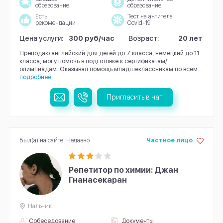
образование
образование
Есть
Тест на антитела
рекомендации
Covid-19
Цена услуги:
300 руб/час
Возраст:
20 лет
Преподаю английский для детей до 7 класса, немецкий до 11
класса, могу помочь в подготовке к сертификатам/
олимпиадам. Оказывал помощь младшеклассникам по всем...
подробнее
Пригласить в чат
Был(а) на сайте: Недавно
Частное лицо
Репетитор по химии: Джан
Гнанасекаран
Нальчик
Собеседование
Документы