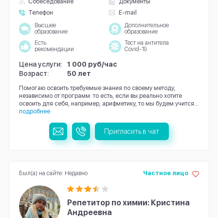
Собеседование
Документы
Телефон
E-mail
Высшее
Дополнительное
образование
образование
Есть
Тест на антитела
рекомендации
Covid-19
Цена услуги:
1 000 руб/час
Возраст:
50 лет
Помогаю освоить требуемые знания по своему методу,
независимо от программ: то есть, если вы реально хотите
освоить для себя, например, арифметику, то мы будем учится...
подробнее
Пригласить в чат
Был(а) на сайте: Недавно
Частное лицо
Репетитор по химии: Кристина
Андреевна