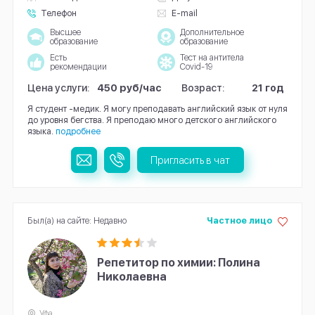
Телефон
E-mail
Высшее
Дополнительное
образование
образование
Есть
Тест на антитела
рекомендации
Covid-19
Цена услуги:
450 руб/час
Возраст:
21 год
Я студент -медик. Я могу преподавать английский язык от нуля
до уровня бегства. Я преподаю много детского английского
языка.
подробнее
Пригласить в чат
Был(а) на сайте: Недавно
Частное лицо
Репетитор по химии: Полина
Николаевна
Уфа