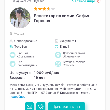
Был(а) на сайте: Недавно
Частное лицо
Репетитор по химии: Софья
Горевая
Москва
Собеседование
Документы
Телефон
E-mail
Высшее
Дополнительное
образование
образование
Есть
Тест на антитела
рекомендации
Covid-19
Цена услуги:
1 000 руб/час
Возраст:
19 лет
Меня зовут Соня, и я ищу учеников! 😊 Я готовлю ребят к ОГЭ
и ЕГЭ по химии уже несколько лет. Мой результат: — На ОГЭ —
оценка 5 — На ЕГЭ — 97 баллов 🎉 Кроме этого я могу...
подробнее
Пригласить в чат