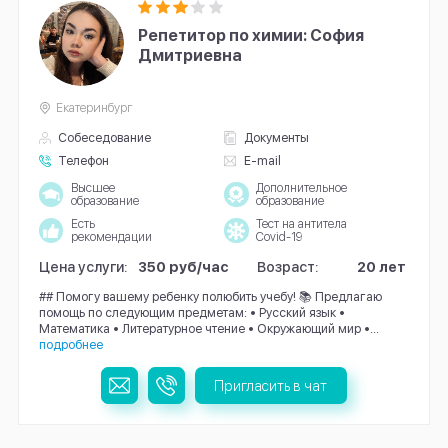
Репетитор по химии: София
Дмитриевна
Екатеринбург
Собеседование
Документы
Телефон
E-mail
Высшее
Дополнительное
образование
образование
Есть
Тест на антитела
рекомендации
Covid-19
Цена услуги:
350 руб/час
Возраст:
20 лет
## Помогу вашему ребенку полюбить учебу! 📚 Предлагаю
помощь по следующим предметам: • Русский язык •
Математика • Литературное чтение • Окружающий мир •...
подробнее
Пригласить в чат