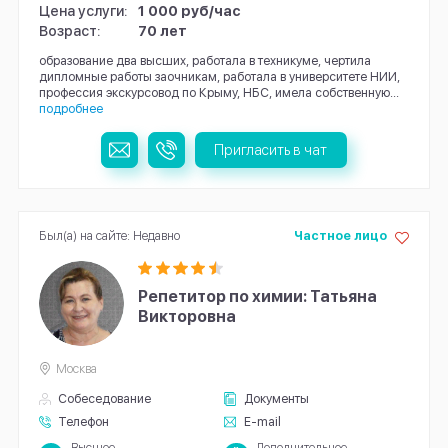
Цена услуги:
1 000 руб/час
Возраст:
70 лет
образование два высших, работала в техникуме, чертила
дипломные работы заочникам, работала в университете НИИ,
профессия экскурсовод по Крыму, НБС, имела собственную...
подробнее
Пригласить в чат
Был(а) на сайте: Недавно
Частное лицо
Репетитор по химии: Татьяна
Викторовна
Москва
Собеседование
Документы
Телефон
E-mail