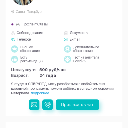
Санкт-Петербург
Проспект Славы
Собеседование
Документы
Телефон
E-mail
Высшее
Дополнительное
образование
образование
Есть
Тест на антитела
рекомендации
Covid-19
Цена услуги:
500 руб/час
Возраст:
24 года
Я студент СПБГУПТД, могу разобраться в любой теме из
школьной программы, помочь ребёнку в успешном освоении
материала.
подробнее
Пригласить в чат