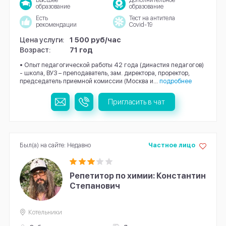
Высшее
Дополнительное
образование
образование
Есть
Тест на антитела
рекомендации
Covid-19
Цена услуги:
1 500 руб/час
Возраст:
71 год
• Опыт педагогической работы 42 года (династия педагогов)
- школа, ВУЗ – преподаватель, зам. директора, проректор,
председатель приемной комиссии (Москва и...
подробнее
Пригласить в чат
Был(а) на сайте: Недавно
Частное лицо
Репетитор по химии: Константин
Степанович
Котельники