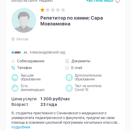
Был(а) на сайте: Недавно
Частное лицо
Репетитор по химии: Сара
Мовламовна
Москва
Александровский сад
Собеседование
Документы
Телефон
E-mail
Высшее
Дополнительное
образование
образование
Есть
Тест на антитела
рекомендации
Covid-19
Цена услуги:
1 200 руб/час
Возраст:
23 года
Я, студентка престижного Сеченовского медицинского
университета педиатрического факультета, предлагаю свою
помощь в освоении школьной программы начальных классов...
подробнее