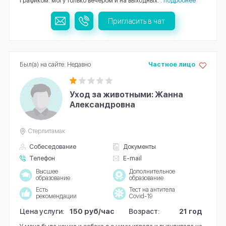
графиком: могу только вечером и на выходных. .
подробнее
Пригласить в чат
Был(а) на сайте: Недавно
Частное лицо
Уход за животными: Жанна
Александровна
Стерлитамак
Собеседование
Документы
Телефон
E-mail
Высшее
Дополнительное
образование
образование
Есть
Тест на антитела
рекомендации
Covid-19
Цена услуги:
150 руб/час
Возраст:
21 год