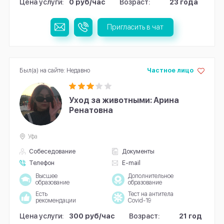
Цена услуги:
0 руб/час
Возраст:
23 года
Пригласить в чат
Был(а) на сайте: Недавно
Частное лицо
Уход за животными: Арина
Ренатовна
Уфа
Собеседование
Документы
Телефон
E-mail
Высшее
Дополнительное
образование
образование
Есть
Тест на антитела
рекомендации
Covid-19
Цена услуги:
300 руб/час
Возраст:
21 год