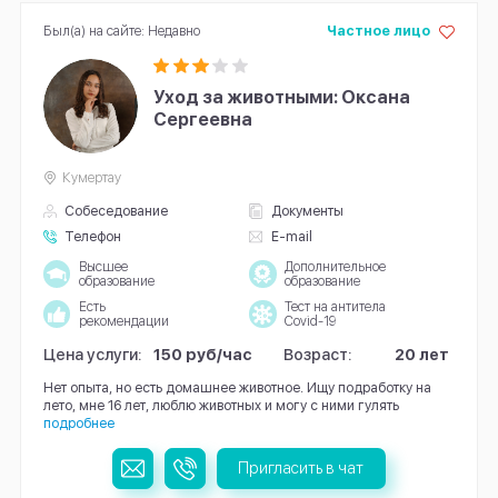
Был(а) на сайте: Недавно
Частное лицо
Уход за животными: Оксана
Сергеевна
Кумертау
Собеседование
Документы
Телефон
E-mail
Высшее
Дополнительное
образование
образование
Есть
Тест на антитела
рекомендации
Covid-19
Цена услуги:
150 руб/час
Возраст:
20 лет
Нет опыта, но есть домашнее животное. Ищу подработку на
лето, мне 16 лет, люблю животных и могу с ними гулять
подробнее
Пригласить в чат