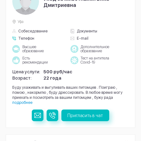
Дмитриевна
Уфа
Собеседование
Документы
Телефон
E-mail
Высшее
Дополнительное
образование
образование
Есть
Тест на антитела
рекомендации
Covid-19
Цена услуги:
500 руб/час
Возраст:
22 года
Буду ухаживать и выгуливать ваших питомцев . Поиграю ,
помою , накормлю , буду дрессировать. В любое время могу
приехать и посмотреть за вашим питомцем , бужу рада
подробнее
Пригласить в чат