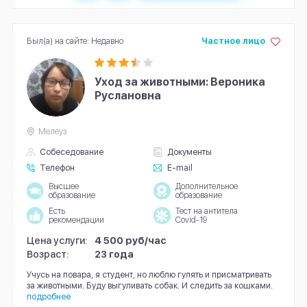
Был(а) на сайте: Недавно
Частное лицо
Уход за животными: Вероника
Руслановна
Мелеуз
Собеседование
Документы
Телефон
E-mail
Высшее
Дополнительное
образование
образование
Есть
Тест на антитела
рекомендации
Covid-19
Цена услуги:
4 500 руб/час
Возраст:
23 года
Учусь на повара, я студент, но люблю гулять и присматривать
за животными. Буду выгуливать собак. И следить за кошками.
подробнее