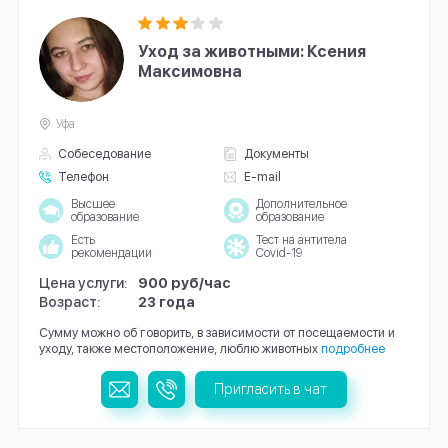
Уход за животными: Ксения
Максимовна
Уфа
Собеседование
Документы
Телефон
E-mail
Высшее
Дополнительное
образование
образование
Есть
Тест на антитела
рекомендации
Covid-19
Цена услуги:
900 руб/час
Возраст:
23 года
Сумму можно об говорить, в зависимости от посещаемости и
уходу, также местоположение, люблю животных
подробнее
Пригласить в чат