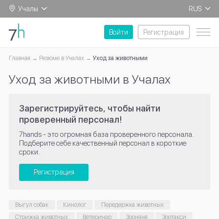
Учалы
RUS
EN
Войти
Регистрация
Главная
Резюме в Учалах
Уход за животными
Уход за животными в Учалах
Зарегистрируйтесь, чтобы найти
проверенный персонал!
7hands - это огромная база проверенного персонала.
Подберите себе качественный персонал в короткие
сроки.
Регистрация
Выгул собак
Кинолог
Передержка животных
Стрижка животных
Ветеринар
Зооняня
Зоотакси