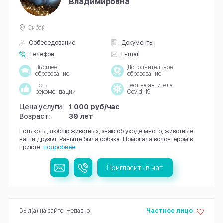
Владимировна
Сибай
Собеседование
Документы
Телефон
E-mail
Высшее
Дополнительное
образование
образование
Есть
Тест на антитела
рекомендации
Covid-19
Цена услуги:
1 000 руб/час
Возраст:
39 лет
Есть коты, люблю животных, знаю об уходе много, животные
наши друзья. Раньше была собака. Помогала волонтером в
приюте.
подробнее
Пригласить в чат
Был(а) на сайте: Недавно
Частное лицо