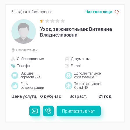
Был(а) на сайте: Недавно
Частное лицо
Уход за животными: Виталина
Владиславовна
Стерлитамак
Собеседование
Документы
Телефон
E-mail
Высшее
Дополнительное
образование
образование
Есть
Тест на антитела
рекомендации
Covid-19
Цена услуги:
0 руб/час
Возраст:
21 год
Пригласить в чат