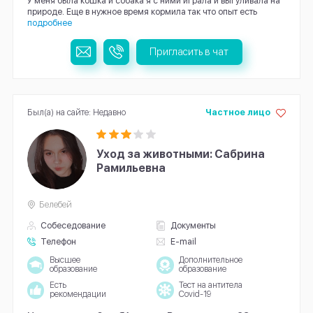
У меня была кошка и собака я с ними играла и выгуливала на
природе. Еще в нужное время кормила так что опыт есть
подробнее
Пригласить в чат
Был(а) на сайте: Недавно
Частное лицо
Уход за животными: Сабрина
Рамильевна
Белебей
Собеседование
Документы
Телефон
E-mail
Высшее
Дополнительное
образование
образование
Есть
Тест на антитела
рекомендации
Covid-19