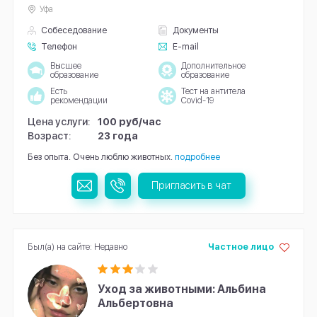
Уфа
Собеседование
Документы
Телефон
E-mail
Высшее
Дополнительное
образование
образование
Есть
Тест на антитела
рекомендации
Covid-19
Цена услуги:
100 руб/час
Возраст:
23 года
Без опыта. Очень люблю животных.
подробнее
Пригласить в чат
Был(а) на сайте: Недавно
Частное лицо
Уход за животными: Альбина
Альбертовна