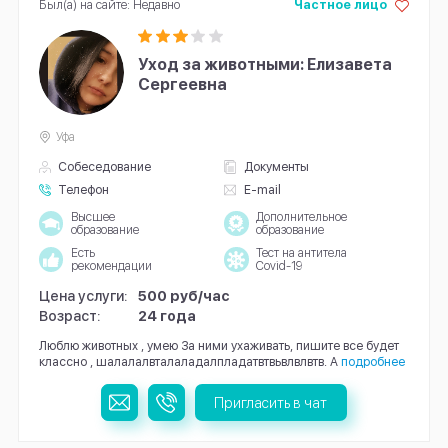
Был(а) на сайте: Недавно
Частное лицо
Уход за животными: Елизавета
Сергеевна
Уфа
Собеседование
Документы
Телефон
E-mail
Высшее
Дополнительное
образование
образование
Есть
Тест на антитела
рекомендации
Covid-19
Цена услуги:
500 руб/час
Возраст:
24 года
Люблю животных , умею За ними ухаживать, пишите все будет
классно , шалалалвталаладалпладатвтвьвлвлвтв. А
подробнее
Пригласить в чат