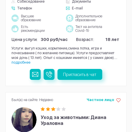
Собеседование
Документы
Телефон
E-mail
Высшее
Дополнительное
образование
образование
Есть
Тест на антитела
рекомендации
Covid-19
Цена услуги:
300 руб/час
Возраст:
18 лет
Услуги: выгул кошки, кормление,смена лотка, игра и
почесывание ( по желанию питомца). Услуги предоставляет
моя дочь ( 13 лет). Опыт с кошками имеется ( у самих двое)....
подробнее
Пригласить в чат
Был(а) на сайте: Недавно
Частное лицо
Уход за животными: Диана
Ураловна