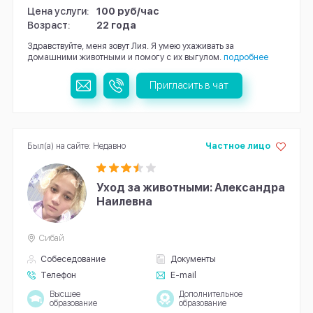
Цена услуги:
100 руб/час
Возраст:
22 года
Здравствуйте, меня зовут Лия. Я умею ухаживать за
домашними животными и помогу с их выгулом.
подробнее
Пригласить в чат
Был(а) на сайте: Недавно
Частное лицо
Уход за животными: Александра
Наилевна
Сибай
Собеседование
Документы
Телефон
E-mail
Высшее
Дополнительное
образование
образование