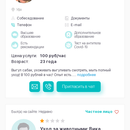
Уфа
Собеседование
Документы
Телефон
E-mail
Высшее
Дополнительное
образование
образование
Есть
Тест на антитела
рекомендации
Covid-19
Цена услуги:
100 руб/час
Возраст:
23 года
Выгул сабак, ухоживать выгуливать смотреть, мыть полный
уход! В 100 рублей в час! Опыт есть......
подробнее
Пригласить в чат
Был(а) на сайте: Недавно
Частное лицо
Уход за животными: Вика