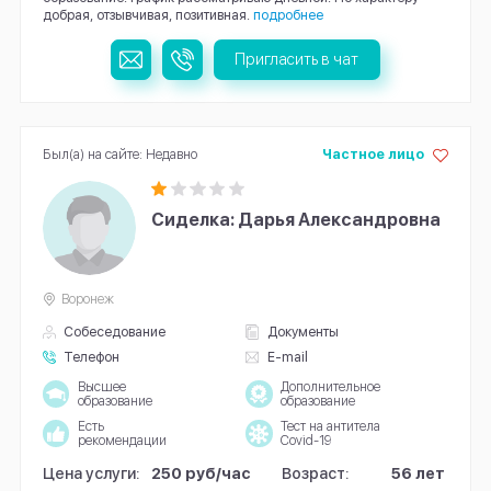
добрая, отзывчивая, позитивная.
подробнее
Пригласить в чат
Был(а) на сайте: Недавно
Частное лицо
Сиделка: Дарья Александровна
Воронеж
Собеседование
Документы
Телефон
E-mail
Высшее
Дополнительное
образование
образование
Есть
Тест на антитела
рекомендации
Covid-19
Цена услуги:
250 руб/час
Возраст:
56 лет