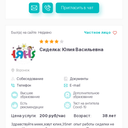
Пригласить в чат
Был(а) на сайте: Недавно
Частное лицо
Сиделка: Юлия Васильевна
Воронеж
Собеседование
Документы
Телефон
E-mail
Высшее
Дополнительное
образование
образование
Есть
Тест на антитела
рекомендации
Covid-19
Цена услуги:
200 руб/час
Возраст:
38 лет
Здравствуйте.меея,зовут юлия,35лет .опыт работы сиделки не