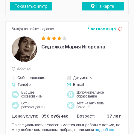
Показать фильтр
На карте
Был(а) на сайте: Недавно
Частное лицо
Сиделка: Мария Игоревна
Воронеж
Собеседование
Документы
Телефон
E-mail
Высшее
Дополнительное
образование
образование
Есть
Тест на антитела
рекомендации
Covid-19
Цена услуги:
350 руб/час
Возраст:
37 лет
По специальности педагог, имеется опыт работы с детьми, но
могу побыть компаньоном, добрая, отзывчивая
подробнее