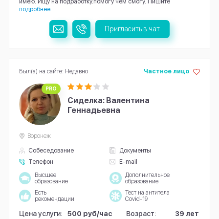
имею. Ищу на подработку.помогу чем смогу. Пишите
подробнее
Пригласить в чат
Был(а) на сайте: Недавно
Частное лицо
PRO
Сиделка: Валентина
Геннадьевна
Воронеж
Собеседование
Документы
Телефон
E-mail
Высшее
Дополнительное
образование
образование
Есть
Тест на антитела
рекомендации
Covid-19
Цена услуги:
500 руб/час
Возраст:
39 лет