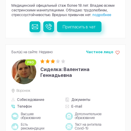
Медицинский офицальный стаж более 18 лет. Владею всеми
сестринскими манипуляциями. Обладаю: трудолюбием,
стрессоустойчивостью. Вредных привычек нет.
подробнее
Пригласить в чат
Был(а) на сайте: Недавно
Частное лицо
PRO
Сиделка: Валентина
Геннадьевна
Воронеж
Собеседование
Документы
Телефон
E-mail
Высшее
Дополнительное
образование
образование
Есть
Тест на антитела
рекомендации
Covid-19