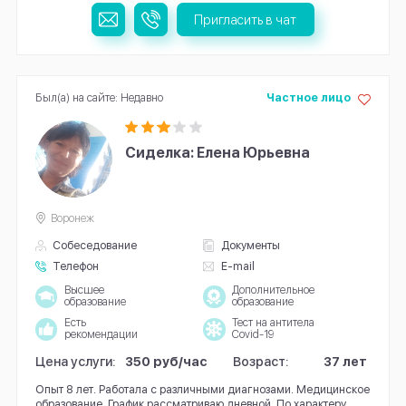
Пригласить в чат
Был(а) на сайте: Недавно
Частное лицо
Сиделка: Елена Юрьевна
Воронеж
Собеседование
Документы
Телефон
E-mail
Высшее
Дополнительное
образование
образование
Есть
Тест на антитела
рекомендации
Covid-19
Цена услуги:
350 руб/час
Возраст:
37 лет
Опыт 8 лет. Работала с различными диагнозами. Медицинское
образование. График рассматриваю дневной. По характеру