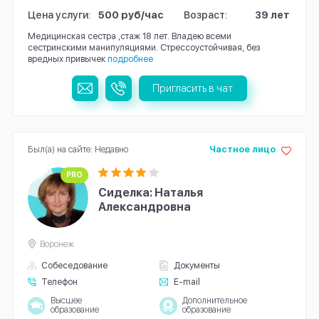
Цена услуги:
500 руб/час
Возраст:
39 лет
Медицинская сестра ,стаж 18 лет. Владею всеми
сестринскими манипуляциями. Стрессоустойчивая, без
вредных привычек
подробнее
Пригласить в чат
Был(а) на сайте: Недавно
Частное лицо
PRO
Сиделка: Наталья
Александровна
Воронеж
Собеседование
Документы
Телефон
E-mail
Высшее
Дополнительное
образование
образование