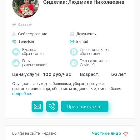
Сиделка: Людмила Николаевна
Воронеж
Собеседование
Документы
Телефон
E-mail
Высшее
Дополнительное
образование
образование
Есть
Тест на антитела
рекомендации
Covid-19
Цена услуги:
100 руб/час
Возраст:
56 лет
Осуществляю уход за больными, уборкп, прогулки,
приготовление пищи, общение м подопечным, смена белья.
подробнее
Пригласить в чат
Был(а) на сайте: Недавно
Частное лицо