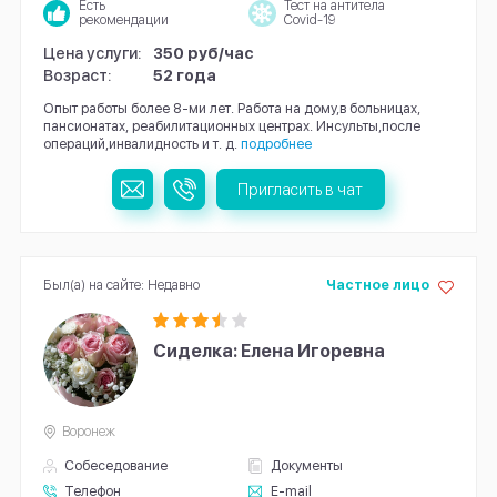
Есть
Тест на антитела
рекомендации
Covid-19
Цена услуги:
350 руб/час
Возраст:
52 года
Опыт работы более 8-ми лет. Работа на дому,в больницах,
пансионатах, реабилитационных центрах. Инсульты,после
операций,инвалидность и т. д.
подробнее
Пригласить в чат
Был(а) на сайте: Недавно
Частное лицо
Сиделка: Елена Игоревна
Воронеж
Собеседование
Документы
Телефон
E-mail