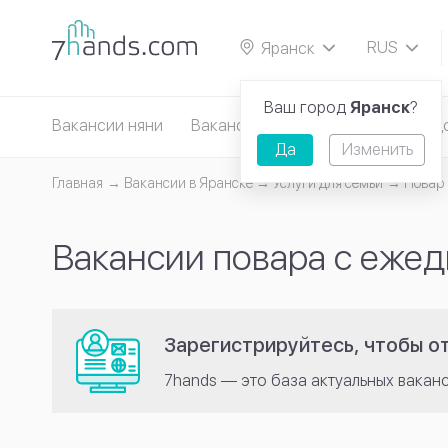
RUS
Яранск
EN
Ваш город
Яранск
?
Вакансии няни
Вакансии сиделки
Вакансии д
Да
Изменить
Главная
Вакансии в Яранске
Услуги для семьи
Повар
Вакансии повара с ежед
Зарегистрируйтесь, чтобы от
7hands — это база актуальных вакан