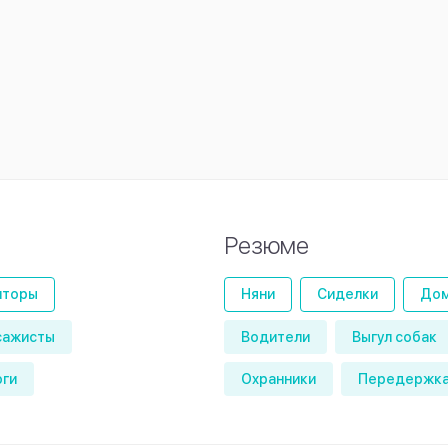
Резюме
иторы
Няни
Сиделки
Дом
сажисты
Водители
Выгул собак
оги
Охранники
Передержка