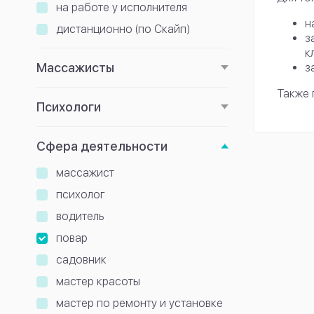
на работе у исполнителя
н
дистанционно (по Скайп)
з
к
Массажисты
з
Также 
Психологи
Сфера деятельности
массажист
психолог
водитель
повар
садовник
мастер красоты
мастер по ремонту и установке