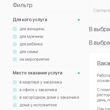
Фильтр
Сортиро
Для кого услуга
В выбра
для женщины
для мужчины
В выбра
для ребёнка
для семьи
на мероприятие
Вака
Место оказания услуги
Работа
основн
в квартире у заказчика
в офисе у заказчика
С помо
рестор
в загородном доме у заказчика
день, 
дома у исполнителя
Для то