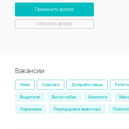
Применить фильтр
Сбросить фильтр
Вакансии
Няни
Сиделки
Домработницы
Репет
Водители
Выгул собак
Кинологи
Мас
Охранники
Передержка животных
Психол