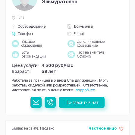
Эльмуратовна
Тула
Собеседование
Документы
Телефон
E-mail
Высшее
Дополнительное
образование
образование
Есть
Тест на антитела
рекомендации
Covid-19
Цена услуги:
4 500 руб/час
Возраст:
59 лет
Работала за границей в 5 звезд Спа для женщин . Могу
работать сиделкой или ромработницей . Ответственна,
чистоплотная по отношению всего .
подробнее
Пригласить в чат
Был(а) на сайте: Недавно
Частное лицо