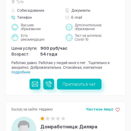
Тула
Собеседование
Документы
Телефон
E-mail
Высшее
Дополнительное
образование
образование
Есть
Тест на антитела
рекомендации
Covid-19
Цена услуги:
900 руб/час
Возраст:
54 года
Работаю давно. Работаю у людей много лет . Тщательно и
аккуратно. Доброжелательна. Спокойная, контактная
подробнее
Пригласить в чат
Был(а) на сайте: Недавно
Частное лицо
Домработница: Диляра