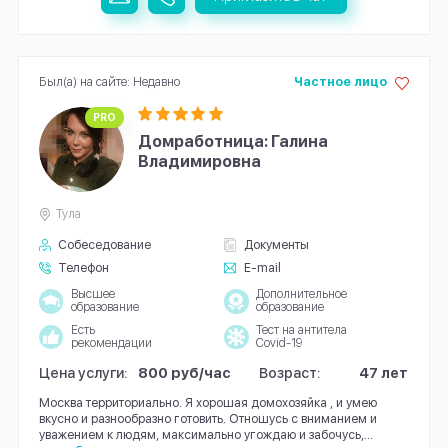
Был(а) на сайте: Недавно
Частное лицо
PRO
Домработница: Галина
Владимировна
Тула
Собеседование
Документы
Телефон
E-mail
Высшее
Дополнительное
образование
образование
Есть
Тест на антитела
рекомендации
Covid-19
Цена услуги:
800 руб/час
Возраст:
47 лет
Москва территориально. Я хорошая домохозяйка , и умею
вкусно и разнообразно готовить. Отношусь с вниманием и
уважением к людям, максимально угождаю и забочусь,...