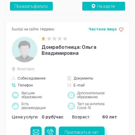
Показать фильтр
На карте
Был(а) на сайте: Недавно
Частное лицо
Домработница: Ольга
Владимировна
Ясногорск
Собеседование
Документы
Телефон
E-mail
Высшее
Дополнительное
образование
образование
Есть
Тест на антитела
рекомендации
Covid-19
Цена услуги:
0 руб/час
Возраст:
60 лет
Пригласить в чат