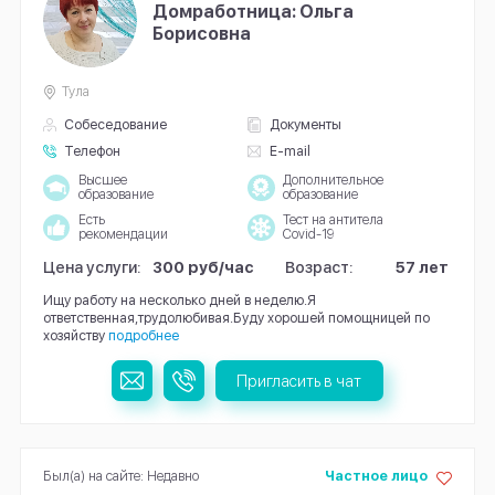
Домработница: Ольга
Борисовна
Тула
Собеседование
Документы
Телефон
E-mail
Высшее
Дополнительное
образование
образование
Есть
Тест на антитела
рекомендации
Covid-19
Цена услуги:
300 руб/час
Возраст:
57 лет
Ищу работу на несколько дней в неделю.Я
ответственная,трудолюбивая.Буду хорошей помощницей по
хозяйству
подробнее
Пригласить в чат
Был(а) на сайте: Недавно
Частное лицо