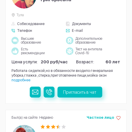
Тула
Собеседование
Документы
Телефон
E-mail
Высшее
Дополнительное
образование
образование
Есть
Тест на антитела
рекомендации
Covid-19
Цена услуги:
200 руб/час
Возраст:
60 лет
Работала сиделкой,но в обязанности входило:генеральная
уборка,глажка ,стирка,приготовление пищи,мойка окон
подробнее
Пригласить в чат
Был(а) на сайте: Недавно
Частное лицо