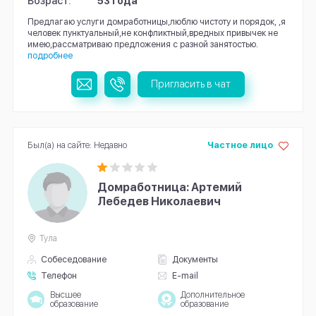
Возраст:
53 года
Предлагаю услуги домработницы,люблю чистоту и порядок, ,я
человек пунктуальный,не конфликтный,вредных привычек не
имею,рассматриваю предложения с разной занятостью.
подробнее
Пригласить в чат
Был(а) на сайте: Недавно
Частное лицо
Домработница: Артемий
Лебедев Николаевич
Тула
Собеседование
Документы
Телефон
E-mail
Высшее
Дополнительное
образование
образование