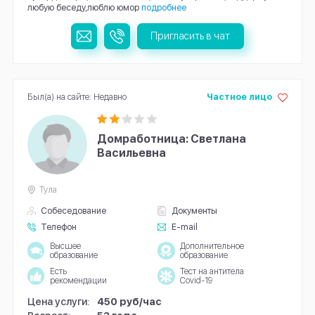
любую беседу,люблю юмор
подробнее
Пригласить в чат
Был(а) на сайте: Недавно
Частное лицо
Домработница: Светлана
Васильевна
Тула
Собеседование
Документы
Телефон
E-mail
Высшее
Дополнительное
образование
образование
Есть
Тест на антитела
рекомендации
Covid-19
Цена услуги:
450 руб/час