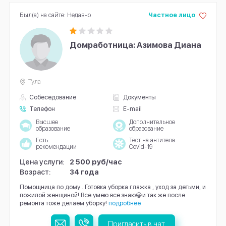
Был(а) на сайте: Недавно
Частное лицо
Домработница: Азимова Диана
Тула
Собеседование
Документы
Телефон
E-mail
Высшее
Дополнительное
образование
образование
Есть
Тест на антитела
рекомендации
Covid-19
Цена услуги:
2 500 руб/час
Возраст:
34 года
Помощница по дому . Готовка уборка глажка , уход за детьми, и
пожилой женщиной! Все умею все знаю😀и так же после
ремонта тоже делаем уборку!
подробнее
Пригласить в чат