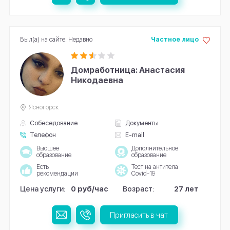
Был(а) на сайте: Недавно
Частное лицо
Домработница: Анастасия
Никодаевна
Ясногорск
Собеседование
Документы
Телефон
E-mail
Высшее
Дополнительное
образование
образование
Есть
Тест на антитела
рекомендации
Covid-19
Цена услуги:
0 руб/час
Возраст:
27 лет
Пригласить в чат