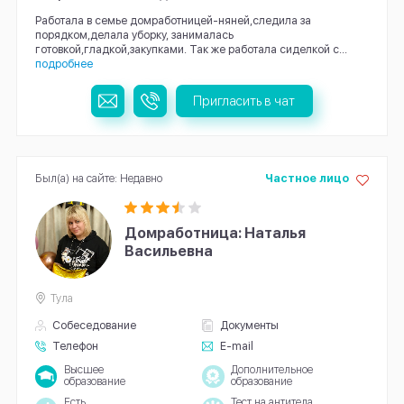
Работала в семье домработницей-няней,следила за
порядком,делала уборку, занималась
готовкой,гладкой,закупками. Так же работала сиделкой с...
подробнее
Пригласить в чат
Был(а) на сайте: Недавно
Частное лицо
Домработница: Наталья
Васильевна
Тула
Собеседование
Документы
Телефон
E-mail
Высшее
Дополнительное
образование
образование
Есть
Тест на антитела