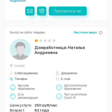
подробнее
Пригласить в чат
Был(а) на сайте: Недавно
Частное лицо
Домработница: Наталья
Андреевна
Узловая
Собеседование
Документы
Телефон
E-mail
Высшее
Дополнительное
образование
образование
Есть
Тест на антитела
рекомендации
Covid-19
Цена услуги:
250 руб/час
Возраст:
62 года