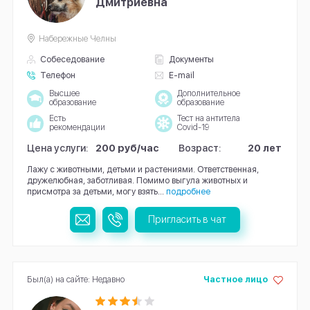
Дмитриевна
Набережные Челны
Собеседование
Документы
Телефон
E-mail
Высшее
Дополнительное
образование
образование
Есть
Тест на антитела
рекомендации
Covid-19
Цена услуги:
200 руб/час
Возраст:
20 лет
Лажу с животными, детьми и растениями. Ответственная,
дружелюбная, заботливая. Помимо выгула животных и
присмотра за детьми, могу взять...
подробнее
Пригласить в чат
Был(а) на сайте: Недавно
Частное лицо