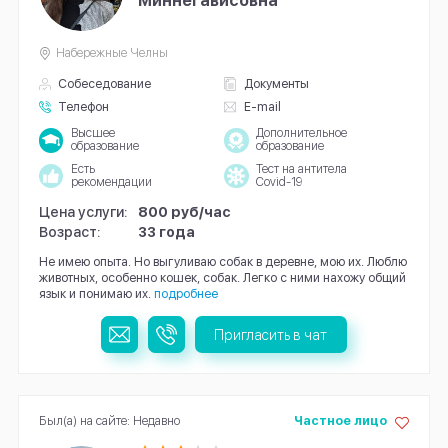
Миннегависовна
Набережные Челны
Собеседование
Документы
Телефон
E-mail
Высшее
Дополнительное
образование
образование
Есть
Тест на антитела
рекомендации
Covid-19
Цена услуги:
800 руб/час
Возраст:
33 года
Не имею опыта. Но выгуливаю собак в деревне, мою их. Люблю
животных, особенно кошек, собак. Легко с ними нахожу общий
язык и понимаю их.
подробнее
Пригласить в чат
Был(а) на сайте: Недавно
Частное лицо