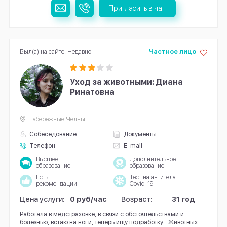
Пригласить в чат
Был(а) на сайте: Недавно
Частное лицо
Уход за животными: Диана
Ринатовна
Набережные Челны
Собеседование
Документы
Телефон
E-mail
Высшее
Дополнительное
образование
образование
Есть
Тест на антитела
рекомендации
Covid-19
Цена услуги:
0 руб/час
Возраст:
31 год
Работала в медстраховке, в связи с обстоятельствами и
болезнью, встаю на ноги, теперь ищу подработку . Животных