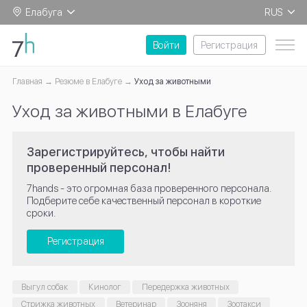
Елабуга
RUS
EN
Войти
Регистрация
Главная
Резюме в Елабуге
Уход за животными
Уход за животными в Елабуге
Зарегистрируйтесь, чтобы найти
проверенный персонал!
7hands - это огромная база проверенного персонала.
Подберите себе качественный персонал в короткие
сроки.
Регистрация
Выгул собак
Кинолог
Передержка животных
Стрижка животных
Ветеринар
Зооняня
Зоотакси