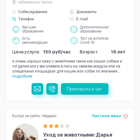
Набережные Челны
Собеседование
Документы
Телефон
E-mail
Высшее
Дополнительное
образование
образование
Есть
Тест на антитела
рекомендации
Covid-19
Цена услуги:
150 руб/час
Возраст:
18 лет
я очень хорошо лажу с животноми такие как кошки собаки и
тогдалие могу выгуливать в лесу на свежем воздухе или на
спецальных плошадках для кошек или собак по желание...
подробнее
Пригласить в чат
Был(а) на сайте: Недавно
Частное лицо
Уход за животными: Дарья