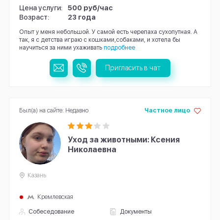
Цена услуги:
500 руб/час
Возраст:
23 года
Опыт у меня небольшой. У самой есть черепаха сухопутная. А
так, я с детства играю с кошками,собаками, и хотела бы
научиться за ними ухаживать
подробнее
Пригласить в чат
Был(а) на сайте: Недавно
Частное лицо
Уход за животными: Ксения
Николаевна
Казань
Кремлевская
Собеседование
Документы