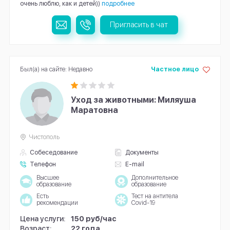
очень люблю, как и детей))
подробнее
Пригласить в чат
Был(а) на сайте: Недавно
Частное лицо
Уход за животными: Миляуша
Маратовна
Чистополь
Собеседование
Документы
Телефон
E-mail
Высшее
Дополнительное
образование
образование
Есть
Тест на антитела
рекомендации
Covid-19
Цена услуги:
150 руб/час
Возраст:
22 года