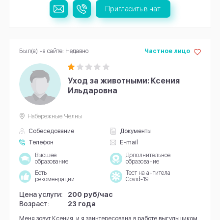
Пригласить в чат
Был(а) на сайте: Недавно
Частное лицо
Уход за животными: Ксения
Ильдаровна
Набережные Челны
Собеседование
Документы
Телефон
E-mail
Высшее
Дополнительное
образование
образование
Есть
Тест на антитела
рекомендации
Covid-19
Цена услуги:
200 руб/час
Возраст:
23 года
Меня зовут Ксения, и я заинтересована в работе выгульщиком