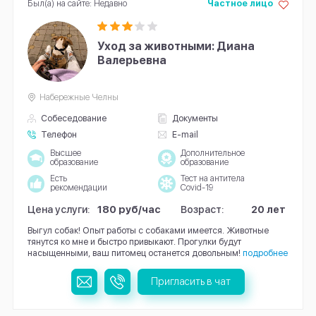
Был(а) на сайте: Недавно
Частное лицо
Уход за животными: Диана
Валерьевна
Набережные Челны
Собеседование
Документы
Телефон
E-mail
Высшее
Дополнительное
образование
образование
Есть
Тест на антитела
рекомендации
Covid-19
Цена услуги:
180 руб/час
Возраст:
20 лет
Выгул собак! Опыт работы с собаками имеется. Животные
тянутся ко мне и быстро привыкают. Прогулки будут
насыщенными, ваш питомец останется довольным!
подробнее
Пригласить в чат