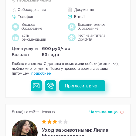
Набережные Челны
Собеседование
Документы
Телефон
E-mail
Высшее
Дополнительное
образование
образование
Есть
Тест на антитела
рекомендации
Covid-19
Цена услуги:
600 руб/час
Возраст:
53 года
Люблю животных. С детства в доме жили собаки(охотничьи),
люблю много гулять. Помогу провести время с вашим
питомцем.
подробнее
Пригласить в чат
Был(а) на сайте: Недавно
Частное лицо
Уход за животными: Лилия