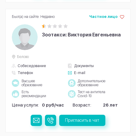
Был(а) на сайте: Недавно
Частное лицо
Зоотакси: Виктория Евгеньевна
Белово
Собеседование
Документы
Телефон
E-mail
Высшее
Дополнительное
образование
образование
Есть
Тест на антитела
рекомендации
Covid-19
Цена услуги:
0 руб/час
Возраст:
26 лет
Пригласить в чат