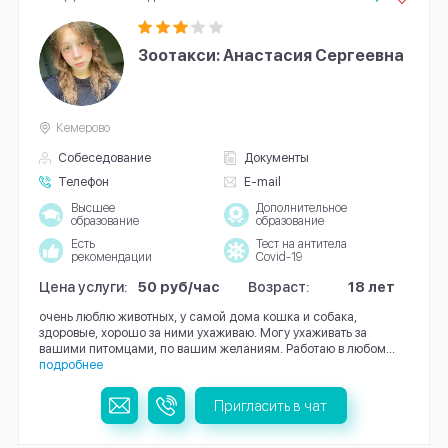
Зоотакси: Анастасия Сергеевна
Кемерово
Собеседование
Документы
Телефон
E-mail
Высшее
Дополнительное
образование
образование
Есть
Тест на антитела
рекомендации
Covid-19
Цена услуги:
50 руб/час
Возраст:
18 лет
очень люблю животных, у самой дома кошка и собака,
здоровые, хорошо за ними ухаживаю. Могу ухаживать за
вашими питомцами, по вашим желаниям. Работаю в любом...
подробнее
Пригласить в чат