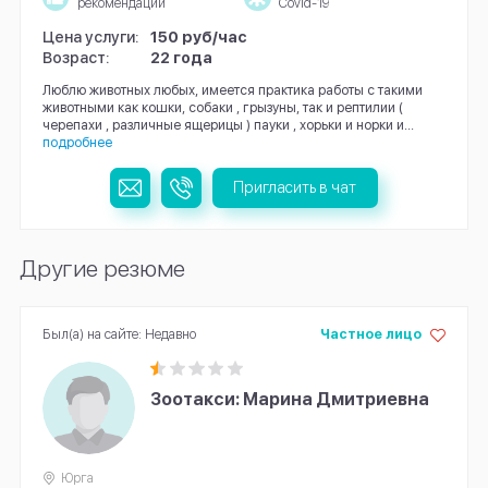
рекомендации
Covid-19
Цена услуги:
150 руб/час
Возраст:
22 года
Люблю животных любых, имеется практика работы с такими
животными как кошки, собаки , грызуны, так и рептилии (
черепахи , различные ящерицы ) пауки , хорьки и норки и...
подробнее
Пригласить в чат
Другие резюме
Был(а) на сайте: Недавно
Частное лицо
Зоотакси: Марина Дмитриевна
Юрга