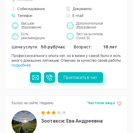
Собеседование
Документы
Телефон
E-mail
Высшее
Дополнительное
образование
образование
Есть
Тест на антитела
рекомендации
Covid-19
Цена услуги:
50 руб/час
Возраст:
18 лет
Профессионального опыта нет, но в жизни у самой было и есть
много домашних питомцев. Отвечаю за качество своей работы
подробнее
Пригласить в чат
Был(а) на сайте: Недавно
Частное лицо
Зоотакси: Ева Андреевна