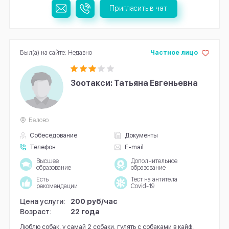
Пригласить в чат
Был(а) на сайте: Недавно
Частное лицо
Зоотакси: Татьяна Евгеньевна
Белово
Собеседование
Документы
Телефон
E-mail
Высшее
Дополнительное
образование
образование
Есть
Тест на антитела
рекомендации
Covid-19
Цена услуги:
200 руб/час
Возраст:
22 года
Люблю собак, у самай 2 собаки, гулять с собаками в кайф,