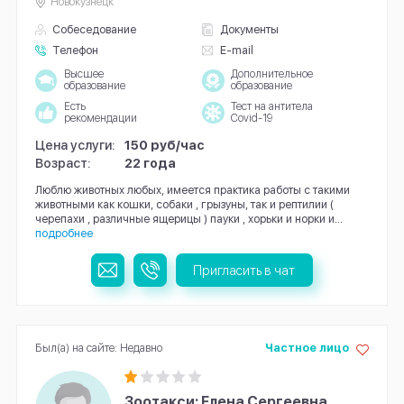
Новокузнецк
Собеседование
Документы
Телефон
E-mail
Высшее
Дополнительное
образование
образование
Есть
Тест на антитела
рекомендации
Covid-19
Цена услуги:
150 руб/час
Возраст:
22 года
Люблю животных любых, имеется практика работы с такими
животными как кошки, собаки , грызуны, так и рептилии (
черепахи , различные ящерицы ) пауки , хорьки и норки и...
подробнее
Пригласить в чат
Был(а) на сайте: Недавно
Частное лицо
Зоотакси: Елена Сергеевна