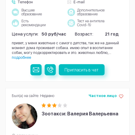
Телефон
E-mail
Высшее
Дополнительное
образование
образование
Есть
Тест на антитела
рекомендации
Covid-19
Цена услуги:
50 руб/час
Возраст:
21 год
привет, у меня животные с самого детства, так же на данный
момент дома проживает собака. имею опыт в воспитании
собак, могу подкорректировать и это. животных люблю,...
подробнее
Пригласить в чат
Был(а) на сайте: Недавно
Частное лицо
Зоотакси: Валерия Валерьевна