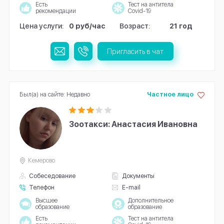
Есть
Тест на антитела
рекомендации
Covid-19
Цена услуги:
0 руб/час
Возраст:
21 год
Пригласить в чат
Был(а) на сайте: Недавно
Частное лицо
Зоотакси: Анастасия Ивановна
Кемерово
Собеседование
Документы
Телефон
E-mail
Высшее
Дополнительное
образование
образование
Есть
Тест на антитела