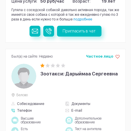
Цена услуги:
50 руб/час
Возраст:
19 лет
Гуляла с соседской собакой давольно активная порода, так же
имеется своя собака с которой я так же ежедневно гуляю по 3
раза в день если нужно то и больше
подробнее
Пригласить в чат
Был(а) на сайте: Недавно
Частное лицо
Зоотакси: Дарыймаа Сергеевна
Белово
Собеседование
Документы
Телефон
E-mail
Высшее
Дополнительное
образование
образование
Есть
Тест на антитела