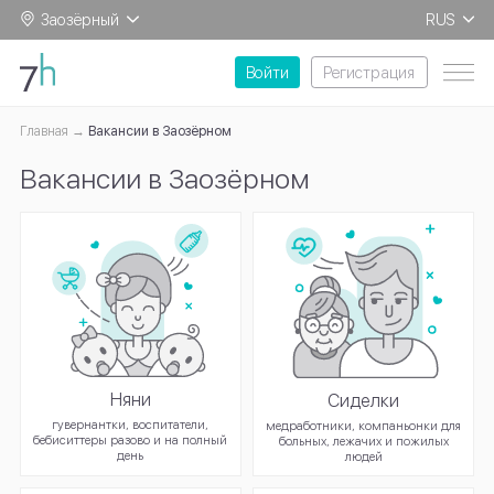
Заозёрный
RUS
EN
Войти
Регистрация
Главная
Вакансии в Заозёрном
Вакансии в Заозёрном
Няни
Сиделки
гувернантки, воспитатели,
медработники, компаньонки для
бебиситтеры разово и на полный
больных, лежачих и пожилых
день
людей