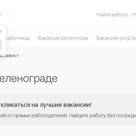
Найти работу
Н
?
омработницы
Вакансии репетиторы
Вакансии уход з
ассажист
Зеленограде
кликаться на лучшие вакансии!
сий от прямых работодателей. Найдите работу без посредн