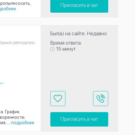
пропылесосить,
Пригласить в чат
дробнее
Был(а) на сайте: Недавно
Время ответа:
Прямой работодатель
15 минут
..
а. График
воренности.
Пригласить в чат
я....
подробнее