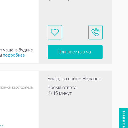
т чаще. в будние
Пригласить в чат
ы
подробнее
Был(а) на сайте: Недавно
Время ответа:
Прямой работодатель
15 минут
Написать нам
..