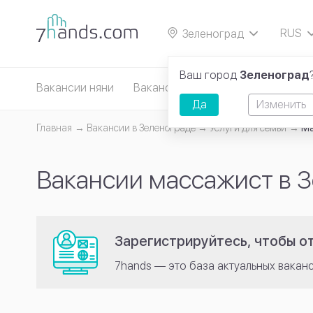
RUS
Зеленоград
EN
Ваш город
Зеленоград
Вакансии няни
Вакансии сиделки
Вакансии д
Да
Изменить
Главная
Вакансии в Зеленограде
Услуги для семьи
М
Вакансии массажист в 
Зарегистрируйтесь, чтобы от
7hands — это база актуальных вакан