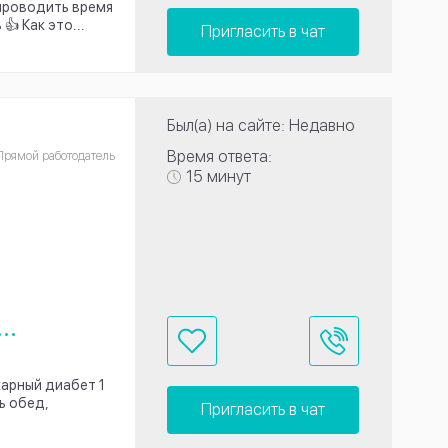
проводить время
👍 Как это...
Пригласить в чат
Был(а) на сайте: Недавно
Время ответа:
Прямой работодатель
15 минут
...
харный диабет 1
ь обед,
Пригласить в чат