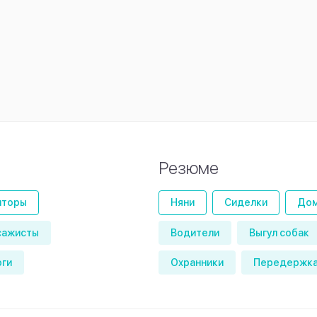
Резюме
иторы
Няни
Сиделки
Дом
сажисты
Водители
Выгул собак
оги
Охранники
Передержка