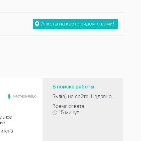
Анкеты на карте рядом с вами!
В поиске работы
Был(а) на сайте: Недавно
Частное лицо
Время ответа:
15 минут
льное
ие
титела