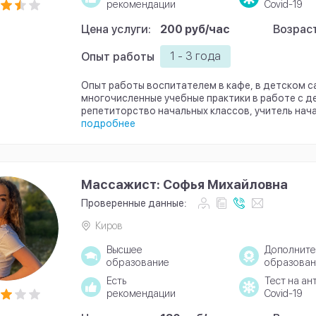
рекомендации
Covid-19
Цена услуги:
200 руб/час
Возраст
1 - 3 года
Опыт работы
Опыт работы воспитателем в кафе, в детском са
многочисленные учебные практики в работе с д
репетиторство начальных классов, учитель нач
подробнее
Массажист: Софья Михайловна
Проверенные данные:
Киров
Высшее
Дополните
образование
образован
Есть
Тест на ан
рекомендации
Covid-19