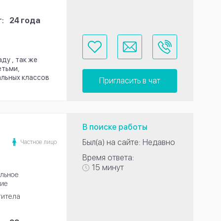
:
24 года
ду , так же
етьми,
альных классов
Пригласить в чат
В поиске работы
Был(а) на сайте: Недавно
Частное лицо
Время ответа:
15 минут
льное
ие
титела