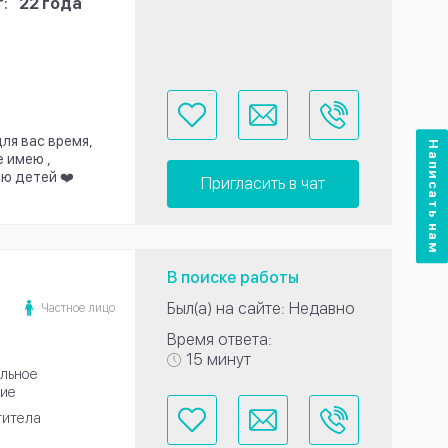
:
22 года
ля вас время,
Написать нам
е имею ,
ю детей ❤️
Пригласить в чат
В поиске работы
Был(а) на сайте: Недавно
Частное лицо
Время ответа:
15 минут
льное
ие
титела