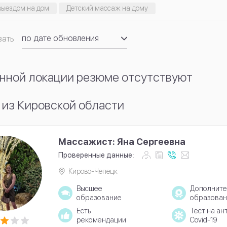
выездом на дом
Детский массаж на дому
по дате обновления
вать
по рейтингу
нной локации резюме отсутствуют
из Кировской области
Массажист: Яна Сергеевна
Проверенные данные:
Кирово-Чепецк
Высшее
Дополните
образование
образован
Есть
Тест на ан
рекомендации
Covid-19