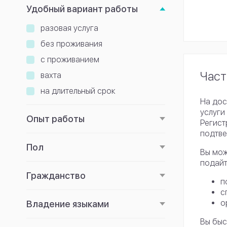
Удобный вариант работы
разовая услуга
без проживания
с проживанием
Част
вахта
на длительный срок
На дос
услуги
Опыт работы
Регист
подтве
Пол
Вы мож
подайт
Гражданство
п
с
о
Владение языками
Вы быс