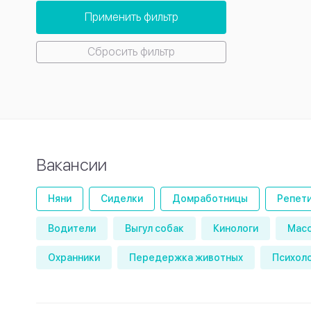
Применить фильтр
Сбросить фильтр
Вакансии
Няни
Сиделки
Домработницы
Репет
Водители
Выгул собак
Кинологи
Мас
Охранники
Передержка животных
Психол