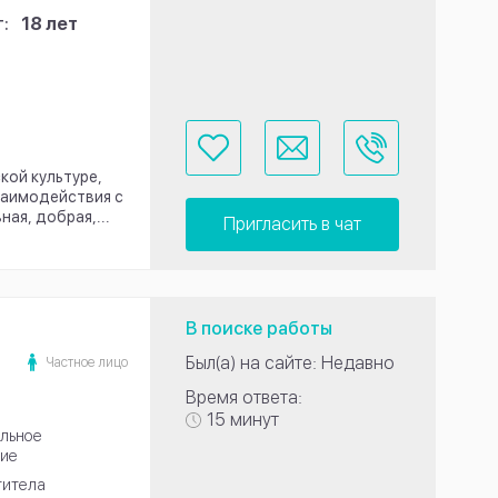
:
18 лет
кой культуре,
заимодействия с
ая, добрая,...
Пригласить в чат
В поиске работы
Был(а) на сайте: Недавно
Частное лицо
Время ответа:
15 минут
льное
ие
титела