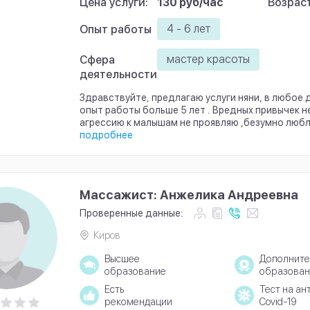
Цена услуги:
130 руб/час
Возраст
4 - 6 лет
Опыт работы
мастер красоты
Сфера
деятельности
Здравствуйте, предлагаю услуги няни, в любое д
опыт работы больше 5 лет . Вредных привычек н
агрессию к малышам не проявляю ,безумно любл
подробнее
Массажист: Анжелика Андреевна
Проверенные данные:
Киров
Высшее
Дополните
образование
образован
Есть
Тест на ан
рекомендации
Covid-19