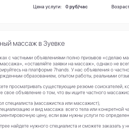
Цена услуги:
0 руб/час
Возраст
ный массаж в Зуевке
ках с частными объявлениями полно призывов «сделаю м
 массажа», «оставляйте заявки на массаж», однако не все
рируйтесь на платформе 7hands. У нас объявления о част
ржденным образованием, опытом работы, реальными отзыв
ете просматривать существующие резюме соискателей, ко
е свое объявление о том, что вы ищите частного массажис
ол специалиста (массажистка или массажист);
пециализацию и вид массажа: всего тела или конкретной ча
риентировочную цену, если вам нужны услуги по определе
трее найдете нужного специалиста и сможете заказать у 