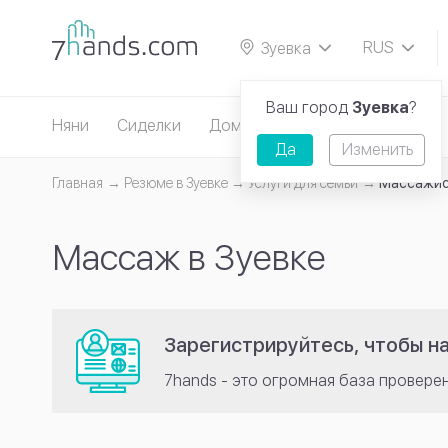
RUS
Зуевка
EN
Ваш город
Зуевка
?
Няни
Сиделки
Домработницы
Репетиторы
Да
Изменить
Главная
Резюме в Зуевке
Услуги для семьи
Массажи
Массаж в Зуевке
Зарегистрируйтесь, чтобы н
7hands - это огромная база провере