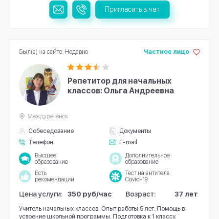
Пригласить в чат
Был(а) на сайте: Недавно
Частное лицо
Репетитор для начальных
классов: Ольга Андреевна
Междуреченск
Собеседование
Документы
Телефон
E-mail
Высшее
Дополнительное
образование
образование
Есть
Тест на антитела
рекомендации
Covid-19
Цена услуги:
350 руб/час
Возраст:
37 лет
Учитель начальных классов. Опыт работы 5 лет. Помощь в
усвоение школьной программы. Подготовка к 1 классу.