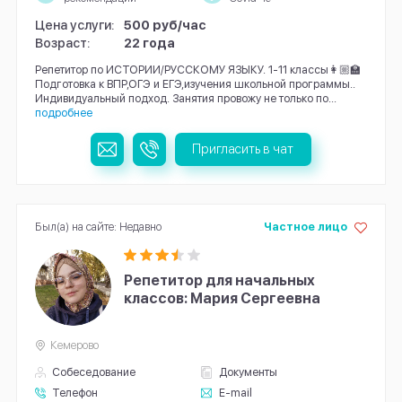
Цена услуги:
500 руб/час
Возраст:
22 года
Репетитор по ИСТОРИИ/РУССКОМУ ЯЗЫКУ. 1-11 классы👩🏼‍🏫
Подготовка к ВПР,ОГЭ и ЕГЭ,изучения школьной программы..
Индивидуальный подход. Занятия провожу не только по...
подробнее
Пригласить в чат
Был(а) на сайте: Недавно
Частное лицо
Репетитор для начальных
классов: Мария Сергеевна
Кемерово
Собеседование
Документы
Телефон
E-mail