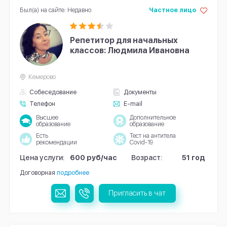
Был(а) на сайте: Недавно
Частное лицо
Репетитор для начальных
классов: Людмила Ивановна
Кемерово
Собеседование
Документы
Телефон
E-mail
Высшее
Дополнительное
образование
образование
Есть
Тест на антитела
рекомендации
Covid-19
Цена услуги:
600 руб/час
Возраст:
51 год
Договорная
подробнее
Пригласить в чат