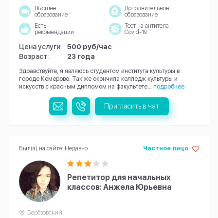
Высшее
Дополнительное
образование
образование
Есть
Тест на антитела
рекомендации
Covid-19
Цена услуги:
500 руб/час
Возраст:
23 года
Здравствуйте, я являюсь студентом института культуры в
городе Кемерово. Так же окончила колледж культуры и
искусств с красным дипломом на факультете...
подробнее
Пригласить в чат
Был(а) на сайте: Недавно
Частное лицо
Репетитор для начальных
классов: Анжела Юрьевна
Берёзовский