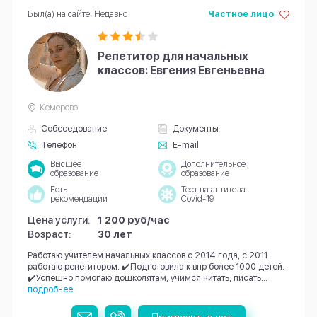
Был(а) на сайте: Недавно
Частное лицо
Репетитор для начальных
классов: Евгения Евгеньевна
Кемерово
Собеседование
Документы
Телефон
E-mail
Высшее
Дополнительное
образование
образование
Есть
Тест на антитела
рекомендации
Covid-19
Цена услуги:
1 200 руб/час
Возраст:
30 лет
Работаю учителем начальных классов с 2014 года, с 2011
работаю репетитором. ✔️Подготовила к впр более 1000 детей.
✔️Успешно помогаю дошколятам, учимся читать, писать...
подробнее