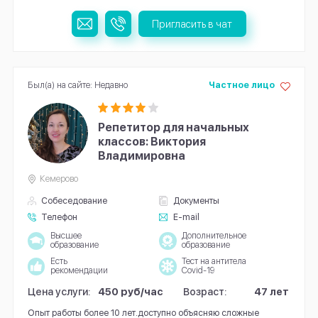
Пригласить в чат
Был(а) на сайте: Недавно
Частное лицо
Репетитор для начальных
классов: Виктория
Владимировна
Кемерово
Собеседование
Документы
Телефон
E-mail
Высшее
Дополнительное
образование
образование
Есть
Тест на антитела
рекомендации
Covid-19
Цена услуги:
450 руб/час
Возраст:
47 лет
Опыт работы более 10 лет.доступно объясняю сложные