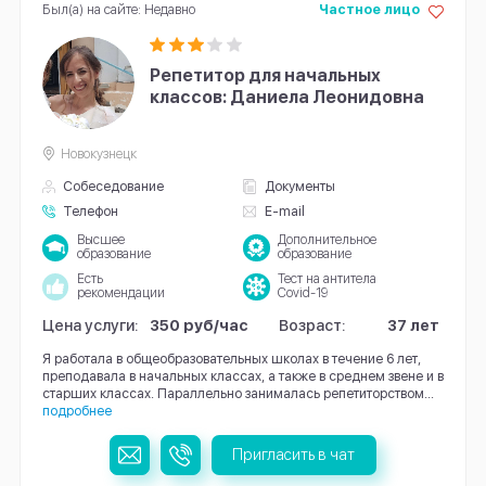
Был(а) на сайте: Недавно
Частное лицо
Репетитор для начальных
классов: Даниела Леонидовна
Новокузнецк
Собеседование
Документы
Телефон
E-mail
Высшее
Дополнительное
образование
образование
Есть
Тест на антитела
рекомендации
Covid-19
Цена услуги:
350 руб/час
Возраст:
37 лет
Я работала в общеобразовательных школах в течение 6 лет,
преподавала в начальных классах, а также в среднем звене и в
старших классах. Параллельно занималась репетиторством...
подробнее
Пригласить в чат