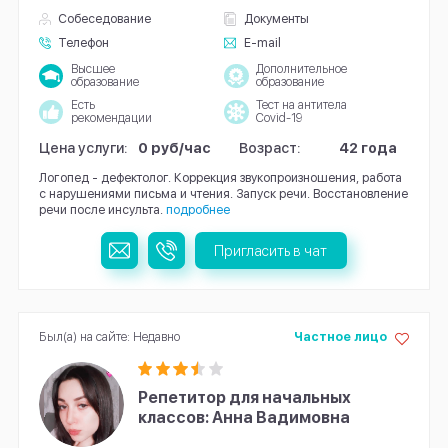
Собеседование
Документы
Телефон
E-mail
Высшее
Дополнительное
образование
образование
Есть
Тест на антитела
рекомендации
Covid-19
Цена услуги:
0 руб/час
Возраст:
42 года
Логопед - дефектолог. Коррекция звукопроизношения, работа
с нарушениями письма и чтения. Запуск речи. Восстановление
речи после инсульта.
подробнее
Пригласить в чат
Был(а) на сайте: Недавно
Частное лицо
Репетитор для начальных
классов: Анна Вадимовна