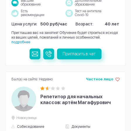
Высшее
Дополнительное
образование
образование
Есть
Тест на антитела
рекомендации
Covid-19
Цена услуги:
500 руб/час
Возраст:
40 лет
Приглашаю вас на занятия! Обучение будет строиться исходя
из ваших целей, пожеланий и личных особенностей.
подробнее
Пригласить в чат
Был(а) на сайте: Недавно
Частное лицо
Репетитор для начальных
классов: артём Магафурович
Новокузнецк
Собеседование
Документы