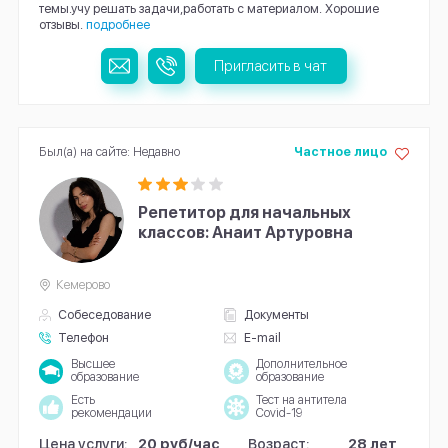
темы.учу решать задачи,работать с материалом. Хорошие
отзывы.
подробнее
Пригласить в чат
Был(а) на сайте: Недавно
Частное лицо
Репетитор для начальных
классов: Анаит Артуровна
Кемерово
Собеседование
Документы
Телефон
E-mail
Высшее
Дополнительное
образование
образование
Есть
Тест на антитела
рекомендации
Covid-19
Цена услуги:
20 руб/час
Возраст:
28 лет