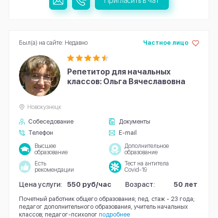
Пригласить в чат
Был(а) на сайте: Недавно
Частное лицо
Репетитор для начальных
классов: Ольга Вячеславовна
Новокузнецк
Собеседование
Документы
Телефон
E-mail
Высшее
Дополнительное
образование
образование
Есть
Тест на антитела
рекомендации
Covid-19
Цена услуги:
550 руб/час
Возраст:
50 лет
Почетный работник общего образования; пед. стаж - 23 года;
педагог дополнительного образования, учитель начальных
классов; педагог-психолог
подробнее