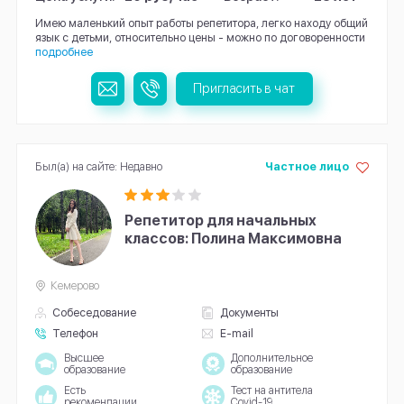
Имею маленький опыт работы репетитора, легко находу общий
язык с детьми, относительно цены - можно по договоренности
подробнее
Пригласить в чат
Был(а) на сайте: Недавно
Частное лицо
Репетитор для начальных
классов: Полина Максимовна
Кемерово
Собеседование
Документы
Телефон
E-mail
Высшее
Дополнительное
образование
образование
Есть
Тест на антитела
рекомендации
Covid-19