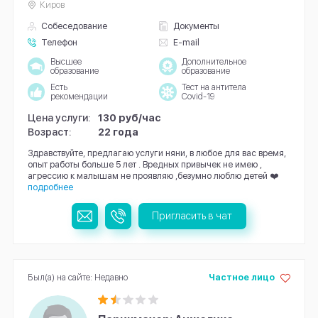
Киров
Собеседование
Документы
Телефон
E-mail
Высшее
Дополнительное
образование
образование
Есть
Тест на антитела
рекомендации
Covid-19
Цена услуги:
130 руб/час
Возраст:
22 года
Здравствуйте, предлагаю услуги няни, в любое для вас время,
опыт работы больше 5 лет . Вредных привычек не имею ,
агрессию к малышам не проявляю ,безумно люблю детей ❤️
подробнее
Пригласить в чат
Был(а) на сайте: Недавно
Частное лицо