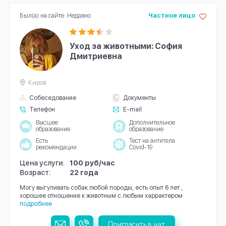
Был(а) на сайте: Недавно
Частное лицо
Уход за животными: София
Дмитриевна
Киров
Собеседование
Документы
Телефон
E-mail
Высшее
Дополнительное
образование
образование
Есть
Тест на антитела
рекомендации
Covid-19
Цена услуги:
100 руб/час
Возраст:
22 года
Могу выгуливать собак любой породы, есть опыт 6 лет ,
хорошее отношение к животным с любым харрактером
подробнее
Пригласить в чат