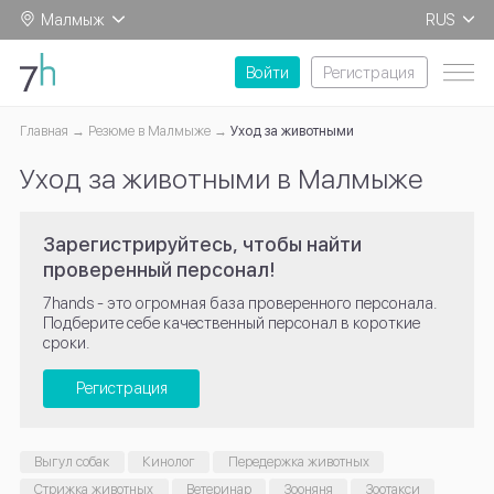
Малмыж
RUS
EN
Войти
Регистрация
Главная
Резюме в Малмыже
Уход за животными
Уход за животными в Малмыже
Зарегистрируйтесь, чтобы найти
проверенный персонал!
7hands - это огромная база проверенного персонала.
Подберите себе качественный персонал в короткие
сроки.
Регистрация
Выгул собак
Кинолог
Передержка животных
Стрижка животных
Ветеринар
Зооняня
Зоотакси