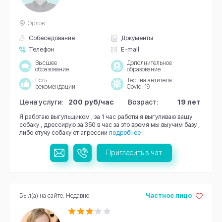
Орлов
Собеседование
Документы
Телефон
E-mail
Высшее
Дополнительное
образование
образование
Есть
Тест на антитела
рекомендации
Covid-19
Цена услуги:
200 руб/час
Возраст:
19 лет
Я работаю выгульщиком , за 1 час работы я выгуливаю вашу
собаку , дрессирую за 350 в час за это время мы выучим базу ,
либо отучу собаку от агрессии
подробнее
Пригласить в чат
Был(а) на сайте: Недавно
Частное лицо