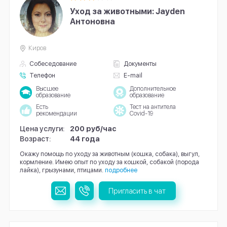
Уход за животными: Jayden
Антоновна
Киров
Собеседование
Документы
Телефон
E-mail
Высшее
Дополнительное
образование
образование
Есть
Тест на антитела
рекомендации
Covid-19
Цена услуги:
200 руб/час
Возраст:
44 года
Окажу помощь по уходу за животным (кошка, собака), выгул,
кормление. Имею опыт по уходу за кошкой, собакой (порода
лайка), грызунами, птицами.
подробнее
Пригласить в чат