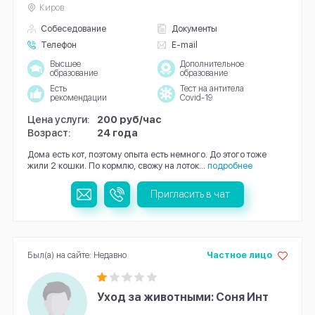
Киров
Собеседование
Документы
Телефон
E-mail
Высшее
Дополнительное
образование
образование
Есть
Тест на антитела
рекомендации
Covid-19
Цена услуги:
200 руб/час
Возраст:
24 года
Дома есть кот, поэтому опыта есть немного. До этого тоже
жили 2 кошки. По кормлю, свожу на лоток...
подробнее
Пригласить в чат
Был(а) на сайте: Недавно
Частное лицо
Уход за животными: Соня Инт