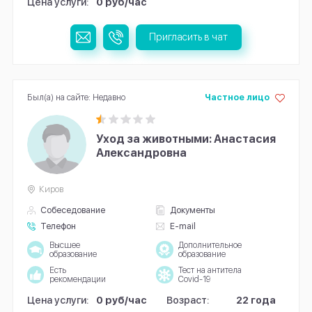
Цена услуги:
0 руб/час
Пригласить в чат
Был(а) на сайте: Недавно
Частное лицо
Уход за животными: Анастасия
Александровна
Киров
Собеседование
Документы
Телефон
E-mail
Высшее
Дополнительное
образование
образование
Есть
Тест на антитела
рекомендации
Covid-19
Цена услуги:
0 руб/час
Возраст:
22 года